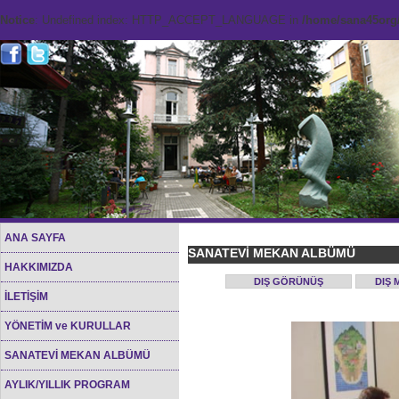
Notice
: Undefined index: HTTP_ACCEPT_LANGUAGE in
/home/sana45org/
ANA SAYFA
SANATEVİ MEKAN ALBÜMÜ
HAKKIMIZDA
DIŞ GÖRÜNÜŞ
DIŞ 
İLETİŞİM
YÖNETİM ve KURULLAR
SANATEVİ MEKAN ALBÜMÜ
AYLIK/YILLIK PROGRAM