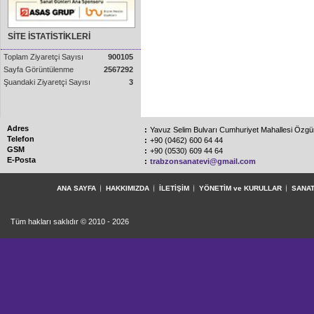
SİTE İSTATİSTİKLERİ
Toplam Ziyaretçi Sayısı
900105
Sayfa Görüntülenme
2567292
Şuandaki Ziyaretçi Sayısı
3
Adres
:
Yavuz Selim Bulvarı Cumhuriyet Mahallesi Özg
Telefon
:
+90 (0462) 600 64 44
GSM
:
+90 (0530) 609 44 64
E-Posta
:
trabzonsanatevi@gmail.com
ANA SAYFA
HAKKIMIZDA
İLETİŞİM
YÖNETİM ve KURULLAR
SANAT
Tüm hakları saklıdır © 2010 - 2026