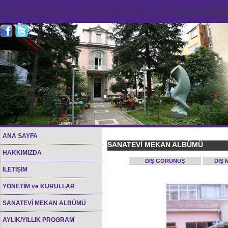
Notice
: Undefined index: HTTP_ACCEPT_LANGUAGE in
/home/sana45org/
ANA SAYFA
SANATEVİ MEKAN ALBÜMÜ
HAKKIMIZDA
DIŞ GÖRÜNÜŞ
DIŞ 
İLETİŞİM
YÖNETİM ve KURULLAR
SANATEVİ MEKAN ALBÜMÜ
AYLIK/YILLIK PROGRAM