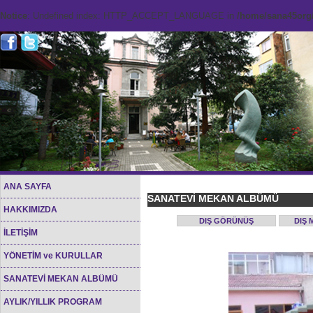
Notice
: Undefined index: HTTP_ACCEPT_LANGUAGE in
/home/sana45org/
ANA SAYFA
SANATEVİ MEKAN ALBÜMÜ
HAKKIMIZDA
DIŞ GÖRÜNÜŞ
DIŞ 
İLETİŞİM
YÖNETİM ve KURULLAR
SANATEVİ MEKAN ALBÜMÜ
AYLIK/YILLIK PROGRAM