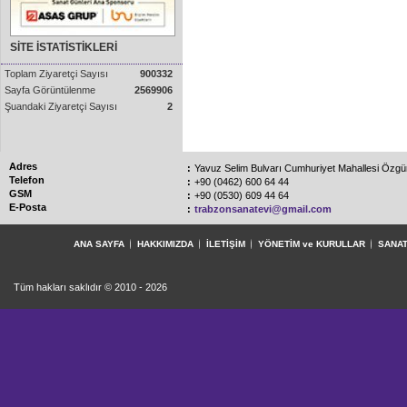
SİTE İSTATİSTİKLERİ
Toplam Ziyaretçi Sayısı
900332
Sayfa Görüntülenme
2569906
Şuandaki Ziyaretçi Sayısı
2
Adres
:
Yavuz Selim Bulvarı Cumhuriyet Mahallesi Özg
Telefon
:
+90 (0462) 600 64 44
GSM
:
+90 (0530) 609 44 64
E-Posta
:
trabzonsanatevi@gmail.com
ANA SAYFA
HAKKIMIZDA
İLETİŞİM
YÖNETİM ve KURULLAR
SANAT
Tüm hakları saklıdır © 2010 - 2026