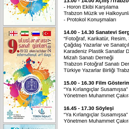
13.00 - 14.00 Açılış /Trab
- Horon Ekibi Karşılama
Trabzon Müzik ve Halkoyunl
- Protokol Konuşmaları
14.00 - 14.30 Sanatevi Serg
“Fotoğraf, Karikatür, Resim, Ş
Çağdaş Yazarlar ve Sanatçıl
Karadeniz Plastik Sanatlar 
Mizah Sanatı Derneği
Trabzon Fotoğraf Sanatı De
Türkiye Yazarlar Birliği Tra
15.00 - 16.30 Film Gösteri
“Ya Kırlangıçlar Susamışsa”
Yönetmen Muhammet Çakır
16.45 - 17.30 Söyleşi
“Ya Kırlangıçlar Susamışsa” 
Yönetmen Muhammet Çakır