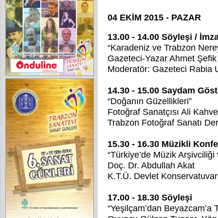
04 EKİM 2015 - PAZAR
13.00 - 14.00 Söyleşi / İm
“Karadeniz ve Trabzon Nere
Gazeteci-Yazar Ahmet Şefi
Moderatör: Gazeteci Rabia 
14.30 - 15.00 Saydam Göst
“Doğanın Güzellikleri”
Fotoğraf Sanatçısı Ali Kahve
Trabzon Fotoğraf Sanatı De
15.30 - 16.30 Müzikli Konf
“Türkiye’de Müzik Arşivciliği
Doç. Dr. Abdullah Akat
K.T.Ü. Devlet Konservatuvar
17.00 - 18.30 Söyleşi
“Yeşilçam’dan Beyazcam’a 