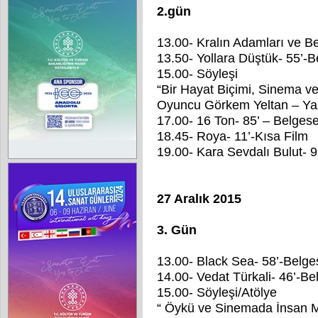
2.gün
13.00- Kralın Adamları ve Be
13.50- Yollara Düştük- 55’-B
15.00- Söyleşi
“Bir Hayat Biçimi, Sinema v
Oyuncu Görkem Yeltan – Ya
17.00- 16 Ton- 85’ – Belgese
18.45- Roya- 11’-Kısa Film
19.00- Kara Sevdalı Bulut- 9
27 Aralık 2015
3. Gün
13.00- Black Sea- 58’-Belge
14.00- Vedat Türkali- 46’-Be
15.00- Söyleşi/Atölye
“ Öykü ve Sinemada İnsan M