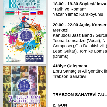
18.00 - 19.30 Söyleşi/ İmz
“Tarih ve Roman”
Yazar Yılmaz Karakoyunlu
20.00 - 22.00 Açılış Kons
Merkezi
Kanudosi Jazz Band / Gürci
Teona Lomsadze (Vocal), Niko
Composer),Gia Dalakishvili 
Lead Guitar), Tornike Lomsa
(Drums)
Atölye Çalışması
Ebru Sanatçısı Ali Şentürk il
Trabzon Sanatevi
TRABZON SANATEVİ 7.U
2. GÜN