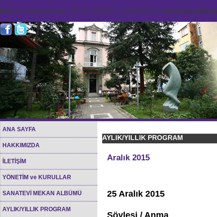
Notice
: Undefined index: HTTP_ACCEPT_LANGUAGE in
/home/sana45org/
ANA SAYFA
AYLIK/YILLIK PROGRAM
HAKKIMIZDA
Aralık 2015
İLETİŞİM
YÖNETİM ve KURULLAR
25 Aralık 2015
SANATEVİ MEKAN ALBÜMÜ
AYLIK/YILLIK PROGRAM
Söyleşi / Anma