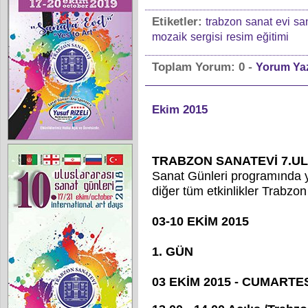
Etiketler:
trabzon
sanat
evi
sa
mozaik
sergisi
resim
eğitimi
-
Toplam Yorum:
0
Yorum Ya
Ekim 2015
TRABZON SANATEVİ 7.U
Sanat Günleri programında yer
diğer tüm etkinlikler Trabzon
03-10 EKİM 2015
1. GÜN
03 EKİM 2015 - CUMARTE