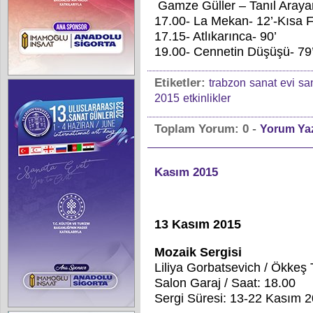
Gamze Güller – Tanıl Aray
17.00- La Mekan- 12’-Kısa F
17.15- Atlıkarınca- 90’
19.00- Cennetin Düşüşü- 79
Etiketler:
trabzon
sanat
evi
sa
2015
etkinlikler
-
Toplam Yorum:
0
Yorum Ya
Kasım 2015
13 Kasım 2015
Mozaik Sergisi
Liliya Gorbatsevich / Ökkeş 
Salon Garaj / Saat: 18.00
Sergi Süresi: 13-22 Kasım 