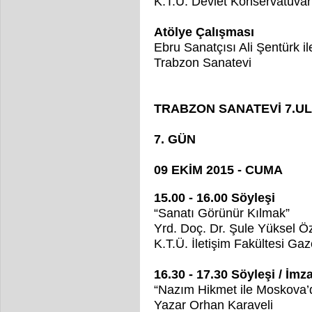
K.T.Ü. Devlet Konservatuvar
Atölye Çalışması
Ebru Sanatçısı Ali Şentürk il
Trabzon Sanatevi
TRABZON SANATEVİ 7.U
7. GÜN
09 EKİM 2015 - CUMA
15.00 - 16.00 Söyleşi
“Sanatı Görünür Kılmak”
Yrd. Doç. Dr. Şule Yüksel 
K.T.Ü. İletişim Fakültesi Ga
16.30 - 17.30 Söyleşi / İm
“Nazım Hikmet ile Moskova’
Yazar Orhan Karaveli