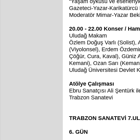
“Yaşam öyküsü ve eserleriyl
Gazeteci-Yazar-Karikatürcü
Moderatör Mimar-Yazar Bek
20.00 - 22.00 Konser / Ha
Uludağ Makam
Özlem Doğuş Varlı (Solist),
(Viyolonsel), Erdem Özdemir
Çöğür, Cura, Kaval), Güniz 
Kemani), Ozan Sarı (Keman
Uludağ Üniversitesi Devlet 
Atölye Çalışması
Ebru Sanatçısı Ali Şentürk il
Trabzon Sanatevi
TRABZON SANATEVİ 7.U
6. GÜN