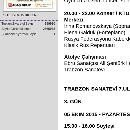
Oyuncu Gülsen Tuncer, Yön
20.00 - 22.00 Konser / KT
SİTE İSTATİSTİKLERİ
Merkezi
Toplam Ziyaretçi Sayısı
899990
İrina Romanovskaya (Sopra
Sayfa Görüntülenme
2565968
Elena Gaiduk (Fortepiano)
Şuandaki Ziyaretçi Sayısı
1
Rusya Federasyonu Kaberde
Klasik Rus Repertuarı
Atölye Çalışması
Ebru Sanatçısı Ali Şentürk il
Trabzon Sanatevi
TRABZON SANATEVİ 7.U
3. GÜN
05 EKİM 2015 - PAZARTES
15.00 - 16.00 Söyleşi