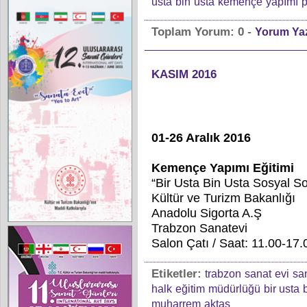
usta
bin
usta
kemençe
yapımı
p
-
Toplam Yorum:
0
Yorum Ya
KASIM 2016
01-26 Aralık 2016
Kemençe Yapımı Eğitimi
“Bir Usta Bin Usta Sosyal So
Kültür ve Turizm Bakanlığı
Anadolu Sigorta A.Ş
Trabzon Sanatevi
Salon Çatı / Saat: 11.00-17.0
Etiketler:
trabzon
sanat
evi
sa
halk
eğitim
müdürlüğü
bir usta
muharrem
aktaş