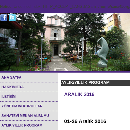
Notice
: Undefined index: HTTP_ACCEPT_LANGUAGE in
/home/sana45org/
ANA SAYFA
AYLIK/YILLIK PROGRAM
HAKKIMIZDA
ARALIK 2016
İLETİŞİM
YÖNETİM ve KURULLAR
SANATEVİ MEKAN ALBÜMÜ
01-26 Aralık 2016
AYLIK/YILLIK PROGRAM