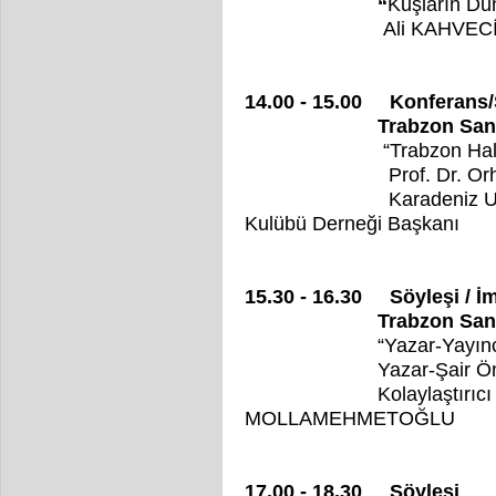
“
Kuşların Dün
Ali KAHVEC
14.00 - 15.00 Konferans
Trabzon Sanatevi 
“Trabzon Halk oyunla
Prof. Dr. Orha
Karadeniz Uşakları H
Kulübü Derneği Başkanı
15.30 - 16.30 Söyleşi / İ
Trabzon Sanatevi 
“Yazar-Yayıncı İlişkil
Yazar-Şair 
Kolaylaştırıcı Gazet
MOLLAMEHMETOĞLU
17.00 - 18.30 Söyleşi