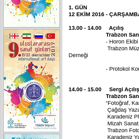
1. GÜN
12 EKİM 2016 - ÇARŞAMB
13.00 - 14.00 Açılış
Trabzon Sanatev
- Horon Ekibi Ka
Trabzon Müzik ve Hal
Derneği
- Protokol Konuş
14.00 - 15.00 Sergi Açılış
Trabzon Sanatev
“Fotoğraf, Karikatür,
Çağdaş Yazarlar ve 
Karadeniz Plastik S
Mizah Sanatı De
Trabzon Fotoğraf S
Karadeniz Yazarlar 