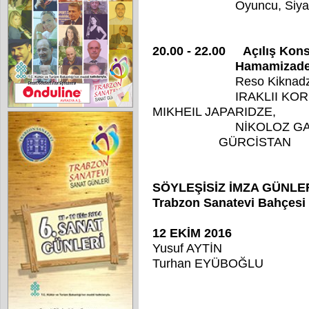
Oyuncu, Siyasetçi, Ö
20.00 - 22.00
Açılış Kons
Hamamizade İhsan 
Reso Kiknadz
IRAKLII KO
MIKHEIL JAPARIDZE,
NİKOLOZ GABADZE
GÜRCİSTAN
SÖYLEŞİSİZ İMZA GÜNLE
Trabzon Sanatevi Bahçesi
12 EKİM 2016
Yusuf AYTİN
Turhan EYÜBOĞLU