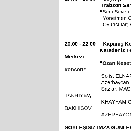
Trabzon Sanatevi 
“
Seni Seven 
Yönetmen Cem
Oyuncular; Hüseyin
20.00 - 22.00 Kapanış Kon
Karadeniz Teknik Üni
Merkezi
“
Ozan Neşet
konseri”
Solist ELN
Azerbaycan Halk Mü
Sazlar; MASIM ISLA
TAKHIYEV,
KHAYYAM GULIYEV
BAKHISOV
AZERBAYCA
SÖYLEŞİSİZ İMZA GÜNLE