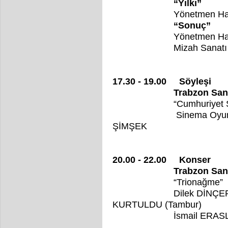
“Yılkı”
Yönetmen Haka
“Sonuç”
Yönetmen Hak
Mizah Sanat
17.30 - 19.00 Söyleşi
Trabzon Sanatevi 
“Cumhuriyet Sürec
Sinema Oyuncusu-Y
ŞİMŞEK
20.00 - 22.00 Konser
Trabzon Sanatevi 
“Trionağme”
Dilek DİNÇER (piyan
KURTULDU (Tambur)
İsmail ER