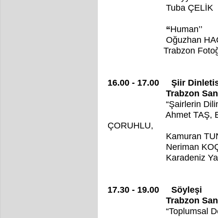
Tuba ÇELİK
“
Human’’
Oğuzhan HACIS
Trabzon Fotoğ
16.00 - 17.00 Şiir Dinletis
Trabzon Sanatevi 
“Şairlerin Dil
Ahmet TAŞ, Emel BAŞ
ÇORUHLU,
Kamuran TUNA, Mali
Neriman KOÇ, Seb
Karadeniz Yaz
17.30 - 19.00 Söyleşi
Trabzon Sanatevi 
“
Toplumsal D