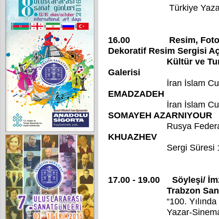
Türkiye Yazarlar Bir
16.00 Resim, Fotoğraf
Dekoratif Resim Sergisi Açı
Kültür ve Turizm Mü
Galerisi
İran İslam C
EMADZADEH
İran İslam Cumhuriye
SOMAYEH AZARNIYOUR
Rusya Fede
KHUAZHEV
Sergi Süresi 12-1
17.00 - 19.00 Söyleşi/ İ
Trabzon Sanatevi 
“100. Yılında Türk
Yazar-Sinema Eleşti