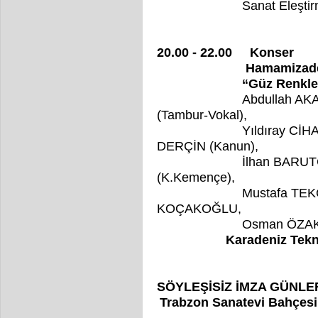
Sanat Eleşti
20.00 - 22.00 Konser
Hamamizade İhsan 
“Güz Renkleri, Gö
Abdullah AK
(Tambur-Vokal),
Yıldıray CİHANOĞLU 
DERÇİN (Kanun),
İlhan BARUTÇU (Ne
(K.Kemençe),
Mustafa TEKÇE (Ud), 
KOÇAKOĞLU,
Osman ÖZAKSU (R
Karadeniz Tekni
SÖYLEŞİSİZ İMZA GÜNLE
Trabzon Sanatevi Bahçesi