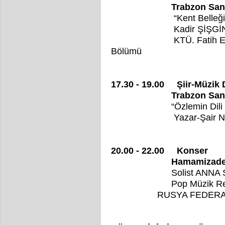
Trabzon Sanatevi 
“Kent Belleği ve 
Kadir ŞİŞGİN
KTÜ. Fatih Eğitim Fak
Bölümü
17.30 - 19.00 Şiir-Müzik 
Trabzon Sanatevi 
“Özlemin Dili
Yazar-Şair 
20.00 - 22.00 Konser
Hamamizade İhsan 
Solist ANN
Pop Müzik Re
RUSYA FEDER