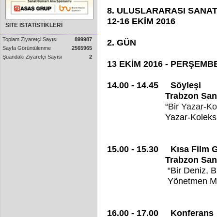
8. ULUSLARARASI SANA
12-16 EKİM 2016
SİTE İSTATİSTİKLERİ
Toplam Ziyaretçi Sayısı
899987
2. GÜN
Sayfa Görüntülenme
2565965
Şuandaki Ziyaretçi Sayısı
2
13 EKİM 2016 - PERŞEMB
14.00 - 14.45 Söyleşi
Trabzon Sanatevi 
“
Bir Yazar-K
Yazar-Koleksiyone
15.00 - 15.30 Kısa Film G
Trabzon Sanatev
“Bir Deniz, Bi
Yönetme
16.00 - 17.00 Konferans