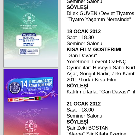
Seminer Salonu
SÖYLEŞİ
Dilek GÜVEN /Devlet Tiyatros
"Tiyatro Yaşamın Neresinde"
18 OCAK 2012
Saat : 18.30
Seminer Salonu
KISA FİLM GÖSTERİMİ
"Gan Davası"
Yönetmen: Levent OZENÇ
Oyuncular: Hüseyin Sabri Kur
Aşar, Songül Nadir, Zeki Kam
2011 /Türk / Kısa Film
SÖYLEŞİ
Katılımcılarla, "Gan Davası" fi
21 OCAK 2012
Saat : 18.00
Seminer Salonu
SÖYLEŞİ
Şair Zeki BOSTAN
"Alarga" Şiir Kitabı üzerine