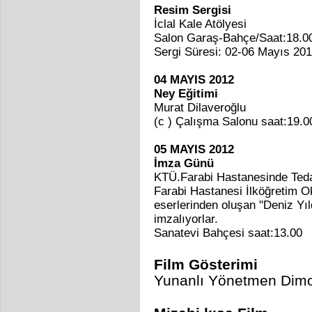
Resim Sergisi
İclal Kale Atölyesi
Salon Garaş-Bahçe/Saat:18.0
Sergi Süresi: 02-06 Mayıs 20
04 MAYIS 2012
Ney Eğitimi
Murat Dilaveroğlu
(c ) Çalışma Salonu saat:19.0
05 MAYIS 2012
İmza Günü
KTÜ.Farabi Hastanesinde Ted
Farabi Hastanesi İlköğretim O
eserlerinden oluşan "Deniz Yıld
imzalıyorlar.
Sanatevi Bahçesi saat:13.00
Film Gösterimi
Yunanlı Yönetmen
Dimo