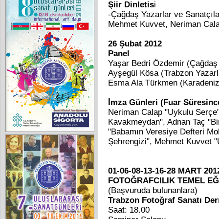
Şiir Dinletis
i
-Çağdaş Yazarlar ve Sanatçıla
Mehmet Kuvvet, Neriman Cala
26 Şubat 2012
Panel
Yaşar Bedri Özdemir (Çağdaş 
Ayşegül Kösa (Trabzon Yazarla
Esma Ala Türkmen (Karadeniz Y
İmza Günleri (Fuar Süresinc
Neriman Calap "Uykulu Serç
Kavakmeydan", Adnan Taç "Bir
"Babamın Veresiye Defteri Mo
Şehrengizi", Mehmet Kuvvet 
01-06-08-13-16-28 MART 201
FOTOĞRAFCILIK TEMEL EĞİ
(Başvuruda bulunanlara)
Trabzon Fotoğraf Sanatı Der
Saat: 18.00