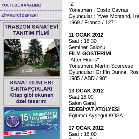
"Z"
YOUTUBE KANALIMIZ
Yönetmen : Costo Cavras
ZİYARETÇİ DEFTERİ
Oyuncular : Yves Montand, Ir
1969 / Fransa / 127''
11 OCAK 2012
Saat : 18.30
Seminer Salonu
FİLM GÖSTERİMİ
"After Hours"
Yönetmen: Martin Scorsese
Oyuncular: Griffin Dunne, Ro
1985 / ABD / 98''
13 OCAK 2012
Saat:18.00
Salon Garaj
EDEBİYAT ATÖLYESİ
Eğitimci Ayşegül KÖSA
17 OCAK 2012
Saat : 18.00