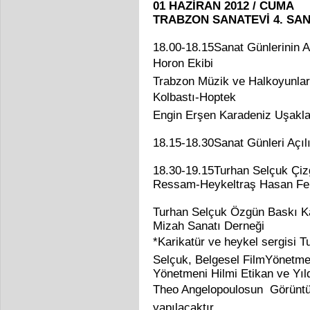
01 HAZİRAN 2012 / CUMA
TRABZON SANATEVİ 4. SA
18.00-18.15Sanat Günlerinin Aç
Horon Ekibi
Trabzon Müzik ve Halkoyunlar
Kolbastı-Hoptek
Engin Erşen Karadeniz Uşakla
18.15-18.30Sanat Günleri Açıl
18.30-19.15Turhan Selçuk Çizg
Ressam-Heykeltraş Hasan Fe
Turhan Selçuk Özgün Baskı Kar
Mizah Sanatı Derneği
*Karikatür ve heykel sergisi T
Selçuk, Belgesel FilmYönetmen
Yönetmeni Hilmi Etikan ve Yı
Theo Angelopoulosun Görüntü
yapılacaktır.