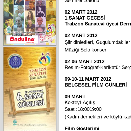
Seminer Salonu
02 MART 2012
1.SANAT GECESİ
Trabzon Sanatevi üyesi Dern
02 MART 2012
Şiir dinletileri, Gugulumdakil
Müziği Solo konseri
02-06 MART 2012
Resim-Fotoğraf-Karikatür Serg
09-10-11 MART 2012
BELGESEL FİLM GÜNLERİ
09 MART
Kokteyl-Açılış
Saat :18:0019:00
(Kadın dernekleri ve köylü kadı
Film Gösterimi