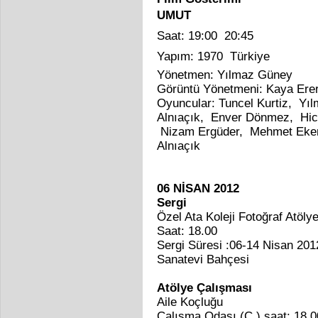
UMUT
Saat: 19:00  20:45
Yapım: 1970  Türkiye
Yönetmen: Yılmaz Güney
Görüntü Yönetmeni: Kaya Ere
Oyuncular: Tuncel Kurtiz, Y
Alnıaçık, Enver Dönmez, Hic
Nizam Ergüder, Mehmet Eken
Alnıaçık
06 NİSAN 2012
Sergi
Özel Ata Koleji Fotoğraf Atölye
Saat: 18.00
Sergi Süresi :06-14 Nisan 201
Sanatevi Bahçesi
Atölye Çalışması
Aile Koçluğu
Çalışma Odası (C ) saat: 18.0