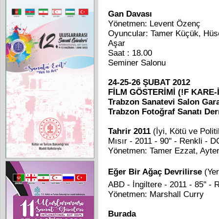
Gan Davası
Yönetmen: Levent Özenç
Oyuncular: Tamer Küçük, Hüse
Aşar
Saat : 18.00
Seminer Salonu
24-25-26 ŞUBAT 2012
FİLM GÖSTERİMİ (!F KARE-
Trabzon Sanatevi Salon
Gara
Trabzon Fotoğraf Sanatı De
Tahrir 2011
(İyi, Kötü ve Polit
Mısır - 2011 - 90'' - Renkli - 
Yönetmen: Tamer Ezzat, Ayte
Eğer Bir Ağaç Devrilirse
(Yer
ABD - İngiltere - 2011 - 85'' -
Yönetmen: Marshall Curry
Burada