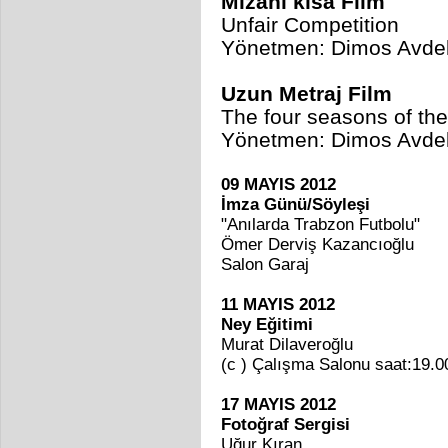
Mizahi kısa Film
Unfair Competition
Yönetmen:
Dimos Avdel
Uzun Metraj Film
The four seasons of the
Yönetmen:
Dimos Avdel
09 MAYIS 2012
İmza Günü/Söyleşi
"Anılarda Trabzon Futbolu"
Ömer Derviş Kazancıoğlu
Salon Garaj
11 MAYIS 2012
Ney Eğitimi
Murat Dilaveroğlu
(c ) Çalışma Salonu saat:19.0
17 MAYIS 2012
Fotoğraf Sergisi
Uğur Kıran