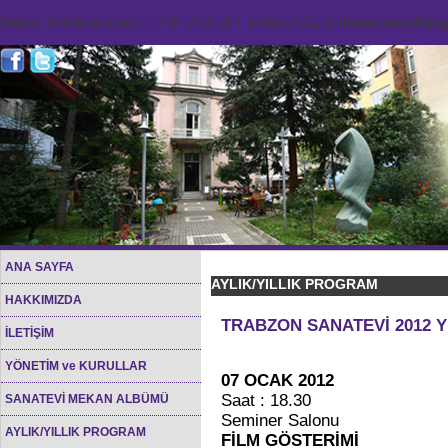
Notice
: Undefined index: HTTP_ACCEPT_LANGUAGE in
/home/sana45org/
ANA SAYFA
AYLIK/YILLIK PROGRAM
HAKKIMIZDA
TRABZON SANATEVİ 2012 Y
İLETİŞİM
YÖNETİM ve KURULLAR
07 OCAK 2012
Saat : 18.30
SANATEVİ MEKAN ALBÜMÜ
Seminer Salonu
AYLIK/YILLIK PROGRAM
FİLM GÖSTERİMİ