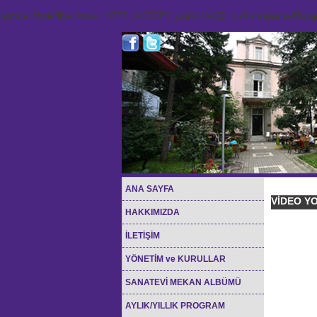
Notice
: Undefined index: HTTP_ACCEPT_LANGUAGE in
/home/sana45org/
ANA SAYFA
VİDEO Y
HAKKIMIZDA
İLETİŞİM
YÖNETİM ve KURULLAR
SANATEVİ MEKAN ALBÜMÜ
AYLIK/YILLIK PROGRAM