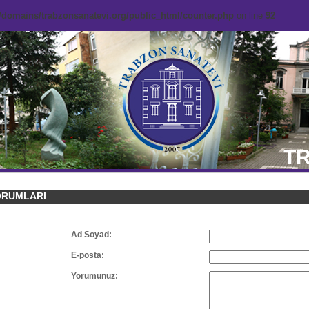
domains/trabzonsanatevi.org/public_html/counter.php
on line
92
TR
ORUMLARI
Ad Soyad:
E-posta:
Yorumunuz: