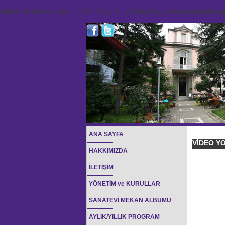
Notice
: Undefined index: HTTP_ACCEPT_LANGUAGE in
/home/sana45org/
ANA SAYFA
VİDEO Y
HAKKIMIZDA
İLETİŞİM
YÖNETİM ve KURULLAR
SANATEVİ MEKAN ALBÜMÜ
AYLIK/YILLIK PROGRAM