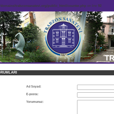
domains/trabzonsanatevi.org/public_html/counter.php
on line
92
TR
ORUMLARI
Ad Soyad:
E-posta:
Yorumunuz: