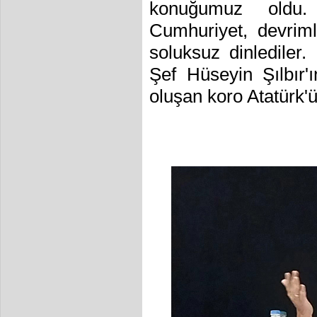
konuğumuz oldu.
Cumhuriyet, devrim
soluksuz dinlediler.
Şef Hüseyin Şılbır'ı
oluşan koro Atatürk'ü