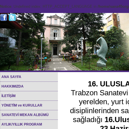
Notice
: Undefined index: HTTP_ACCEPT_LANGUAGE in
/home/sana45org/
ANA SAYFA
16. ULUSL
HAKKIMIZDA
Trabzon Sanatevi 
İLETİŞİM
yerelden, yurt i
YÖNETİM ve KURULLAR
disiplinlerinden sa
SANATEVİ MEKAN ALBÜMÜ
sağladığı
16.Ulu
AYLIK/YILLIK PROGRAM
23
Hazir