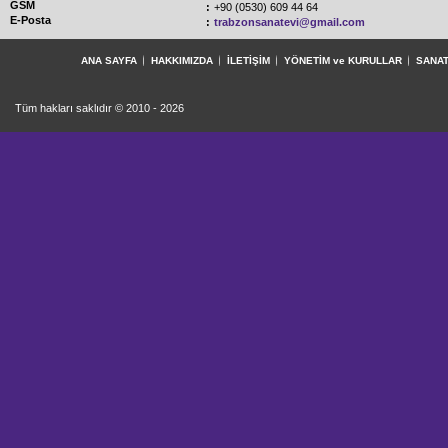
GSM
:
+90 (0530) 609 44 64
E-Posta
:
trabzonsanatevi@gmail.com
ANA SAYFA
HAKKIMIZDA
İLETİŞİM
YÖNETİM ve KURULLAR
SANAT
Tüm hakları saklıdır © 2010 - 2026