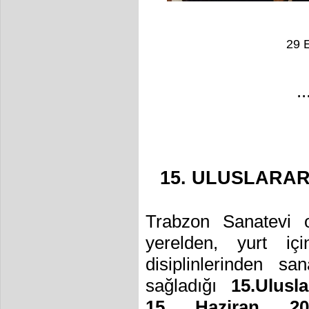
29 
..
15. ULUSLARAR
Trabzon Sanatevi o
yerelden, yurt iç
disiplinlerinden san
sağladığı
15.Ulusl
15
Haziran 20