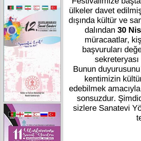
Festivalimize başt
ülkeler davet edilmi
dışında kültür ve sa
dalından
30 Ni
müracaatlar, kiş
başvuruları değ
sekreteryası 
Bunun duyurusunu en
kentimizin kültü
edebilmek amacıyla 
sonsuzdur. Şimdid
sizlere Sanatevi 
t