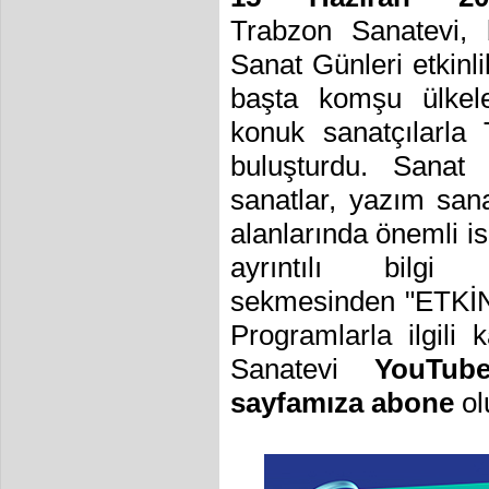
Trabzon Sanatevi, 
Sanat Günleri etkinli
başta komşu ülkel
konuk sanatçılarla 
buluşturdu. Sanat 
sanatlar, yazım sana
alanlarında önemli isi
ayrıntılı bilg
sekmesinden
"ETKİN
Programlarla ilgili 
Sanatevi
YouTub
sayfamıza abone
ol