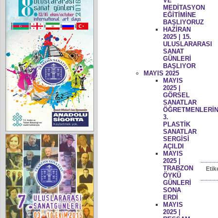
VE
MEDİTASYON
EĞİTİMİNE
BAŞLIYORUZ
HAZİRAN
2025 | 15.
ULUSLARARASI
SANAT
GÜNLERİ
BAŞLIYOR
MAYIS 2025
MAYIS
2025 |
GÖRSEL
SANATLAR
ÖĞRETMENLERİN
3.
PLASTİK
SANATLAR
SERGİSİ
AÇILDI
MAYIS
2025 |
TRABZON
Etik
ÖYKÜ
GÜNLERİ
SONA
ERDİ
MAYIS
2025 |