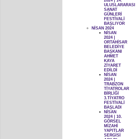
2024 | 14.
ULUSLARARASI
SANAT
GÜNLERİ
FESTİVALİ
BAŞLIYOR
NİSAN 2024
NİSAN
2024 |
ORTAHİSAR
BELEDİYE
BAŞKANI
AHMET
KAYA
ZİYARET
EDİLDİ
NİSAN
2024 |
TRABZON
TİYATROLAR
BİRLİĞİ
3.TİYATRO
FESTİVALİ
BAŞLADI
NİSAN
2024 | 10.
GÖRSEL
MİZAHİ
YAPITLAR
SERGİSİ