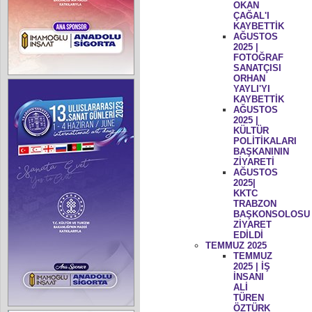
OKAN
ÇAĞAL'I
KAYBETTİK
AĞUSTOS
2025 |
FOTOĞRAF
SANATÇISI
ORHAN
YAYLI'YI
KAYBETTİK
AĞUSTOS
2025 |
KÜLTÜR
POLİTİKALARI
BAŞKANININ
ZİYARETİ
AĞUSTOS
2025|
KKTC
TRABZON
BAŞKONSOLOSU
ZİYARET
EDİLDİ
TEMMUZ 2025
TEMMUZ
2025 | İŞ
İNSANI
ALİ
TÜREN
ÖZTÜRK