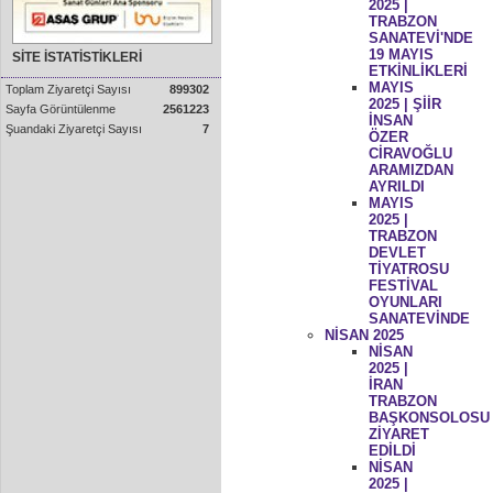
2025 |
TRABZON
SANATEVİ'NDE
19 MAYIS
SİTE İSTATİSTİKLERİ
ETKİNLİKLERİ
MAYIS
Toplam Ziyaretçi Sayısı
899302
2025 | ŞİİR
Sayfa Görüntülenme
2561223
İNSAN
Şuandaki Ziyaretçi Sayısı
7
ÖZER
CİRAVOĞLU
ARAMIZDAN
AYRILDI
MAYIS
2025 |
TRABZON
DEVLET
TİYATROSU
FESTİVAL
OYUNLARI
SANATEVİNDE
NİSAN 2025
NİSAN
2025 |
İRAN
TRABZON
BAŞKONSOLOSU
ZİYARET
EDİLDİ
NİSAN
2025 |