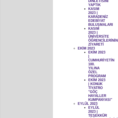
DİNLETİSİNİ
YAPTIK
KASIM
2023 |
KARADENİZ
EDEBİYAT
BULUŞMALARI
KASIM
2023 |
ÜNİVERSİTE
ÖĞRENCİLERİNİN
ZİYARETİ
EKİM 2023
EKİM 2023
|
CUMHURİYETİN
100.
YILINA
ÖZEL
PROGRAM
EKİM 2023
| KONUK
TİYATRO
"GÖÇ
HAYALLER
KUMPANYASI"
EYLÜL 2023
EYLÜL
2023 |
TEŞEKKÜR