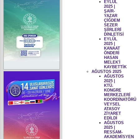
EYLÜL
2025 |
ŞAİR-
YAZAR
ÇİĞDEM
SEZER
ŞİİRLERİ
DİNLETİSİ
EYLÜL
2025 |
KANAAT
ÖNDERİ
HASAN
MELEK'İ
KAYBETTİK
AĞUSTOS 2025
AĞUSTOS
2025 |
KTÜ.
KONGRE
MERKEZLERİ
KOORDİNATÖRÜ
VEYSEL
ATASOY
ZİYARET
EDİLDİ
AĞUSTOS
2025 |
RESSAM-
AKADEMİSYEN