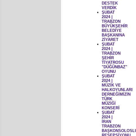
DESTEK
VERDİK
ŞUBAT
2024 |
TRABZON
BÜYÜKŞEHİR
BELEDİYE
BAŞKANINA
ZİYARET
ŞUBAT
2024 |
TRABZON
ŞEHİR
TİYATROSU
"DÜĞÜNBAZ"
OYUNU
ŞUBAT
2024 |
MÜZİK VE
HALKOYUNLARI
DERNEĞİMİZİN
TÜRK
MÜZİĞİ
KONSERİ
ŞUBAT
2024 |
İRAN
TRABZON
BAŞKONSOLOSL
RESEPSİYONU