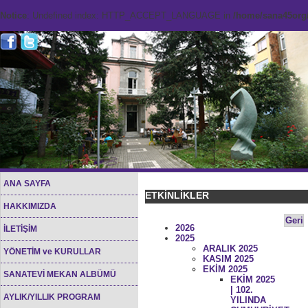
Notice
: Undefined index: HTTP_ACCEPT_LANGUAGE in
/home/sana45org/
ANA SAYFA
ETKİNLİKLER
HAKKIMIZDA
Geri
2026
İLETİŞİM
2025
ARALIK 2025
YÖNETİM ve KURULLAR
KASIM 2025
EKİM 2025
SANATEVİ MEKAN ALBÜMÜ
EKİM 2025
| 102.
AYLIK/YILLIK PROGRAM
YILINDA