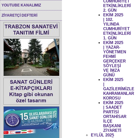
CUMHURİYET
YOUTUBE KANALIMIZ
ETKİNLİKLERİ
2. GÜN
EKİM 2025
ZİYARETÇİ DEFTERİ
| 102.
YILINDA
CUMHURİYET
ETKİNLİKLERİ
1. GÜN
EKİM 2025
| YAZAR-
YÖNETMEN
FEHMİ
GERÇEKER
SÖYLEŞİ
VE İMZA
GÜNÜ
EKİM 2025
|
GAZİLERİMİZLE
KAHRAMANLAR
KOROSU
EKİM 2025
| SAADET
PARTİSİ
ORTAHİSAR
İLÇE
BAŞKANI
ZİYARETİ
EYLÜL 2025