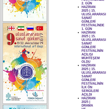
2. GÜN
HAZİRAN
2025 | 15.
ULUSLARARASI
SANAT
GÜNLERİ
FESTİVALİNDE
1. GÜN
HAZİRAN
2025 | 15.
ULUSLARARASI
SANAT
GÜNLERİ
FESTİVALİNİN
AÇILIŞI
MUHTEŞEM
OLDU
HAZİRAN
2025 | 15.
ULUSLARARASI
SANAT
GÜNLERİ
FESTİVALİNİN
İLK ÖN
SERGİLERİ
AÇILDI
HAZİRAN
2025 |
DRAMA