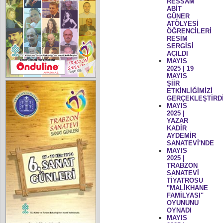
RESSAM
ABİT
GÜNER
ATÖLYESİ
ÖĞRENCİLERİ
RESİM
SERGİSİ
AÇILDI
MAYIS
2025 | 19
MAYIS
ŞİİR
ETKİNLİĞİMİZİ
GERÇEKLEŞTİRD
MAYIS
2025 |
YAZAR
KADİR
AYDEMİR
SANATEVİ'NDE
MAYIS
2025 |
TRABZON
SANATEVİ
TİYATROSU
"MALİKHANE
FAMİLYASI"
OYUNUNU
OYNADI
MAYIS