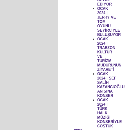
EDİYOR
OCAK
2024 |
JERRY VE
TOM
OYUNU
SEYİRCİYLE
BULUŞUYOR
OCAK
2024 |
TRABZON
KÜLTÜR
VE
TURİZM
MÜDÜRÜNÜN
ZİYARETİ
OCAK
2024 | ŞEF
SALİH
KAZANCIOĞLU
ANISINA
KONSER
OCAK
2024 |
TÜRK
HALK
MÜZİĞİ
KONSERİYLE
COŞTUK