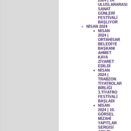
2024 | 14.
ULUSLARARASI
SANAT
GÜNLERİ
FESTİVALİ
BAŞLIYOR
NİSAN 2024
NİSAN
2024 |
ORTAHİSAR
BELEDİYE
BAŞKANI
AHMET
KAYA
ZİYARET
EDİLDİ
NİSAN
2024 |
TRABZON
TİYATROLAR
BİRLİĞİ
3.TİYATRO
FESTİVALİ
BAŞLADI
NİSAN
2024 | 10.
GÖRSEL
MİZAHİ
YAPITLAR
SERGİSİ