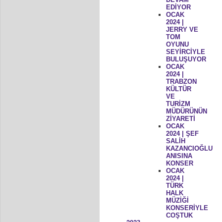
EDİYOR
OCAK
2024 |
JERRY VE
TOM
OYUNU
SEYİRCİYLE
BULUŞUYOR
OCAK
2024 |
TRABZON
KÜLTÜR
VE
TURİZM
MÜDÜRÜNÜN
ZİYARETİ
OCAK
2024 | ŞEF
SALİH
KAZANCIOĞLU
ANISINA
KONSER
OCAK
2024 |
TÜRK
HALK
MÜZİĞİ
KONSERİYLE
COŞTUK