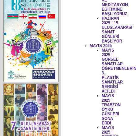
VE
MEDİTASYON
EĞİTİMİNE
BAŞLIYORUZ
HAZİRAN
2025 | 15.
ULUSLARARASI
SANAT
GÜNLERİ
BAŞLIYOR
MAYIS 2025
MAYIS
2025 |
GÖRSEL
SANATLAR
ÖĞRETMENLERİN
3.
PLASTİK
SANATLAR
SERGİSİ
AÇILDI
MAYIS
2025 |
TRABZON
ÖYKÜ
GÜNLERİ
SONA
ERDİ
MAYIS
2025 |