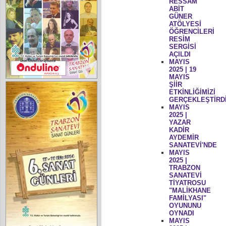
RESSAM
ABİT
GÜNER
ATÖLYESİ
ÖĞRENCİLERİ
RESİM
SERGİSİ
AÇILDI
MAYIS
2025 | 19
MAYIS
ŞİİR
ETKİNLİĞİMİZİ
GERÇEKLEŞTİRD
MAYIS
2025 |
YAZAR
KADİR
AYDEMİR
SANATEVİ'NDE
MAYIS
2025 |
TRABZON
SANATEVİ
TİYATROSU
"MALİKHANE
FAMİLYASI"
OYUNUNU
OYNADI
MAYIS