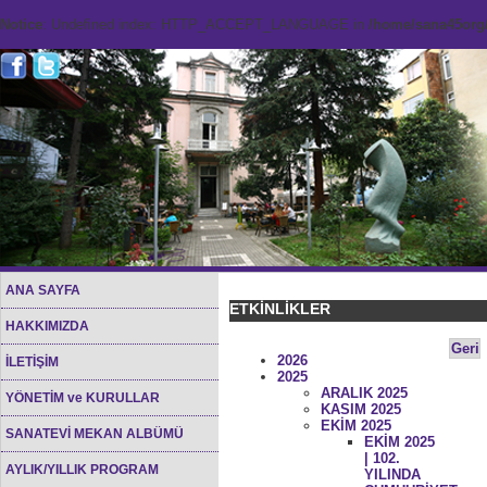
Notice
: Undefined index: HTTP_ACCEPT_LANGUAGE in
/home/sana45org/
ANA SAYFA
ETKİNLİKLER
HAKKIMIZDA
Geri
2026
İLETİŞİM
2025
ARALIK 2025
YÖNETİM ve KURULLAR
KASIM 2025
EKİM 2025
SANATEVİ MEKAN ALBÜMÜ
EKİM 2025
| 102.
AYLIK/YILLIK PROGRAM
YILINDA