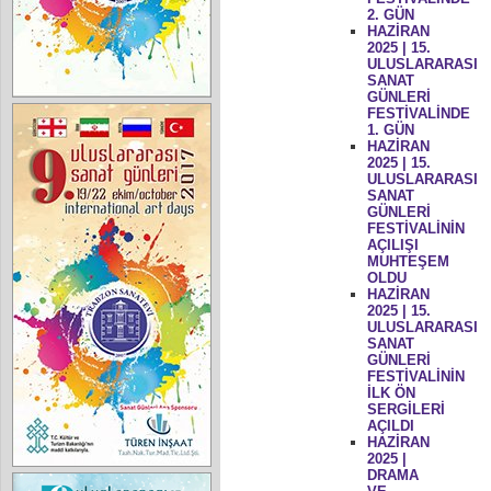
2. GÜN
HAZİRAN
2025 | 15.
ULUSLARARASI
SANAT
GÜNLERİ
FESTİVALİNDE
1. GÜN
HAZİRAN
2025 | 15.
ULUSLARARASI
SANAT
GÜNLERİ
FESTİVALİNİN
AÇILIŞI
MUHTEŞEM
OLDU
HAZİRAN
2025 | 15.
ULUSLARARASI
SANAT
GÜNLERİ
FESTİVALİNİN
İLK ÖN
SERGİLERİ
AÇILDI
HAZİRAN
2025 |
DRAMA