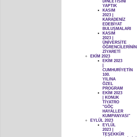
DİNLETİSİNİ
YAPTIK
KASIM
2023 |
KARADENİZ
EDEBİYAT
BULUŞMALARI
KASIM
2023 |
ÜNİVERSİTE
ÖĞRENCİLERİNİN
ZİYARETİ
EKİM 2023
EKİM 2023
|
CUMHURİYETİN
100.
YILINA
ÖZEL
PROGRAM
EKİM 2023
| KONUK
TİYATRO
"GÖÇ
HAYALLER
KUMPANYASI"
EYLÜL 2023
EYLÜL
2023 |
TEŞEKKÜR