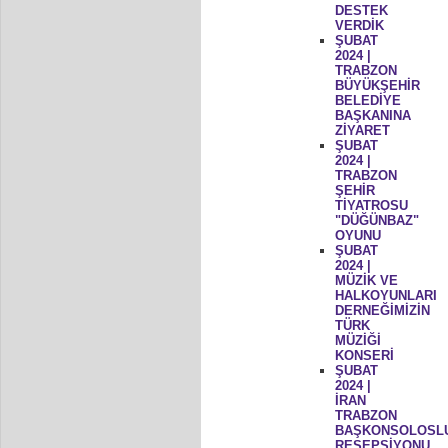
DESTEK
VERDİK
ŞUBAT
2024 |
TRABZON
BÜYÜKŞEHİR
BELEDİYE
BAŞKANINA
ZİYARET
ŞUBAT
2024 |
TRABZON
ŞEHİR
TİYATROSU
"DÜĞÜNBAZ"
OYUNU
ŞUBAT
2024 |
MÜZİK VE
HALKOYUNLARI
DERNEĞİMİZİN
TÜRK
MÜZİĞİ
KONSERİ
ŞUBAT
2024 |
İRAN
TRABZON
BAŞKONSOLOSL
RESEPSİYONU