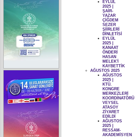
EYLÜL
2025 |
ŞAİR-
YAZAR
ÇİĞDEM
SEZER
ŞİİRLERİ
DİNLETİSİ
EYLÜL
2025 |
KANAAT
ÖNDERİ
HASAN
MELEK'İ
KAYBETTİK
AĞUSTOS 2025
AĞUSTOS
2025 |
KTÜ.
KONGRE
MERKEZLERİ
KOORDİNATÖRÜ
VEYSEL
ATASOY
ZİYARET
EDİLDİ
AĞUSTOS
2025 |
RESSAM-
AKADEMİSYEN