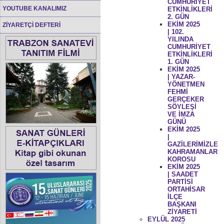
CUMHURİYET
YOUTUBE KANALIMIZ
ETKİNLİKLERİ
2. GÜN
EKİM 2025
ZİYARETÇİ DEFTERİ
| 102.
YILINDA
CUMHURİYET
ETKİNLİKLERİ
1. GÜN
EKİM 2025
| YAZAR-
YÖNETMEN
FEHMİ
GERÇEKER
SÖYLEŞİ
VE İMZA
GÜNÜ
EKİM 2025
|
GAZİLERİMİZLE
KAHRAMANLAR
KOROSU
EKİM 2025
| SAADET
PARTİSİ
ORTAHİSAR
İLÇE
BAŞKANI
ZİYARETİ
EYLÜL 2025