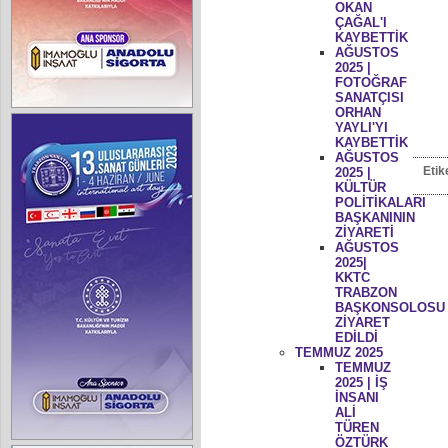
OKAN
ÇAĞAL'I
KAYBETTİK
AĞUSTOS
2025 |
FOTOĞRAF
SANATÇISI
ORHAN
YAYLI'YI
KAYBETTİK
AĞUSTOS
Etik
2025 |
KÜLTÜR
POLİTİKALARI
BAŞKANININ
ZİYARETİ
AĞUSTOS
2025|
KKTC
TRABZON
BAŞKONSOLOSU
ZİYARET
EDİLDİ
TEMMUZ 2025
TEMMUZ
2025 | İŞ
İNSANI
ALİ
TÜREN
ÖZTÜRK