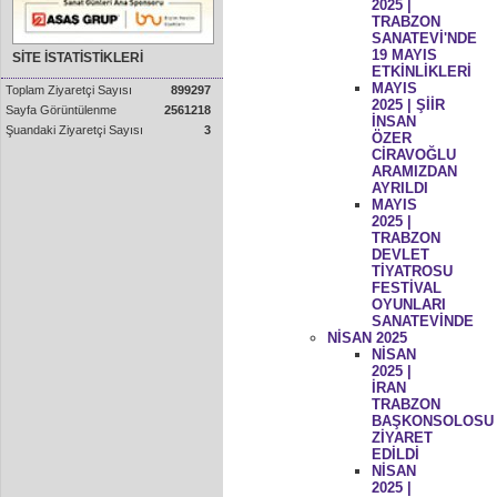
2025 |
TRABZON
SANATEVİ'NDE
19 MAYIS
SİTE İSTATİSTİKLERİ
ETKİNLİKLERİ
MAYIS
Toplam Ziyaretçi Sayısı
899297
2025 | ŞİİR
Sayfa Görüntülenme
2561218
İNSAN
Şuandaki Ziyaretçi Sayısı
3
ÖZER
CİRAVOĞLU
ARAMIZDAN
AYRILDI
MAYIS
2025 |
TRABZON
DEVLET
TİYATROSU
FESTİVAL
OYUNLARI
SANATEVİNDE
NİSAN 2025
NİSAN
2025 |
İRAN
TRABZON
BAŞKONSOLOSU
ZİYARET
EDİLDİ
NİSAN
2025 |