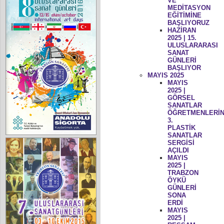
VE
MEDİTASYON
EĞİTİMİNE
BAŞLIYORUZ
HAZİRAN
2025 | 15.
ULUSLARARASI
SANAT
GÜNLERİ
BAŞLIYOR
MAYIS 2025
MAYIS
2025 |
GÖRSEL
SANATLAR
ÖĞRETMENLERİN
3.
PLASTİK
SANATLAR
SERGİSİ
AÇILDI
MAYIS
2025 |
TRABZON
ÖYKÜ
GÜNLERİ
SONA
ERDİ
MAYIS
2025 |