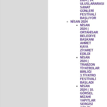
2024 | 14.
ULUSLARARASI
SANAT
GÜNLERİ
FESTİVALİ
BAŞLIYOR
NİSAN 2024
NİSAN
2024 |
ORTAHİSAR
BELEDİYE
BAŞKANI
AHMET
KAYA
ZİYARET
EDİLDİ
NİSAN
2024 |
TRABZON
TİYATROLAR
BİRLİĞİ
3.TİYATRO
FESTİVALİ
BAŞLADI
NİSAN
2024 | 10.
GÖRSEL
MİZAHİ
YAPITLAR
SERGİSİ