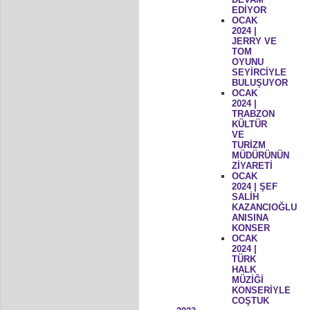
EDİYOR
OCAK
2024 |
JERRY VE
TOM
OYUNU
SEYİRCİYLE
BULUŞUYOR
OCAK
2024 |
TRABZON
KÜLTÜR
VE
TURİZM
MÜDÜRÜNÜN
ZİYARETİ
OCAK
2024 | ŞEF
SALİH
KAZANCIOĞLU
ANISINA
KONSER
OCAK
2024 |
TÜRK
HALK
MÜZİĞİ
KONSERİYLE
COŞTUK