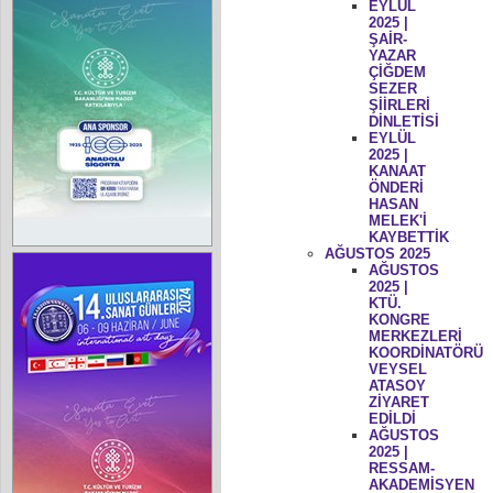
EYLÜL
2025 |
ŞAİR-
YAZAR
ÇİĞDEM
SEZER
ŞİİRLERİ
DİNLETİSİ
EYLÜL
2025 |
KANAAT
ÖNDERİ
HASAN
MELEK'İ
KAYBETTİK
AĞUSTOS 2025
AĞUSTOS
2025 |
KTÜ.
KONGRE
MERKEZLERİ
KOORDİNATÖRÜ
VEYSEL
ATASOY
ZİYARET
EDİLDİ
AĞUSTOS
2025 |
RESSAM-
AKADEMİSYEN