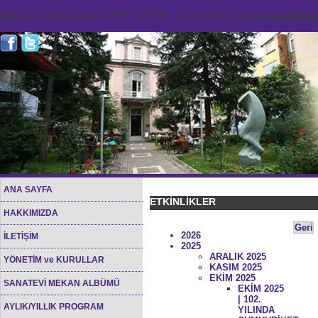
Notice
: Undefined index: HTTP_ACCEPT_LANGUAGE in
/home/sana45org/
ANA SAYFA
ETKİNLİKLER
HAKKIMIZDA
Geri
2026
İLETİŞİM
2025
ARALIK 2025
YÖNETİM ve KURULLAR
KASIM 2025
EKİM 2025
SANATEVİ MEKAN ALBÜMÜ
EKİM 2025
| 102.
AYLIK/YILLIK PROGRAM
YILINDA