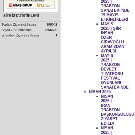
2025 |
TRABZON
SANATEVİ'NDE
19 MAYIS
SİTE İSTATİSTİKLERİ
ETKİNLİKLERİ
MAYIS
Toplam Ziyaretçi Sayısı
900042
2025 | ŞİİR
Sayfa Görüntülenme
2566690
İNSAN
Şuandaki Ziyaretçi Sayısı
1
ÖZER
CİRAVOĞLU
ARAMIZDAN
AYRILDI
MAYIS
2025 |
TRABZON
DEVLET
TİYATROSU
FESTİVAL
OYUNLARI
SANATEVİNDE
NİSAN 2025
NİSAN
2025 |
İRAN
TRABZON
BAŞKONSOLOSU
ZİYARET
EDİLDİ
NİSAN
2025 |