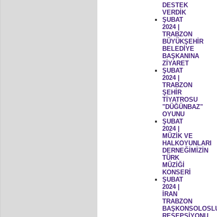
DESTEK
VERDİK
ŞUBAT
2024 |
TRABZON
BÜYÜKŞEHİR
BELEDİYE
BAŞKANINA
ZİYARET
ŞUBAT
2024 |
TRABZON
ŞEHİR
TİYATROSU
"DÜĞÜNBAZ"
OYUNU
ŞUBAT
2024 |
MÜZİK VE
HALKOYUNLARI
DERNEĞİMİZİN
TÜRK
MÜZİĞİ
KONSERİ
ŞUBAT
2024 |
İRAN
TRABZON
BAŞKONSOLOSL
RESEPSİYONU