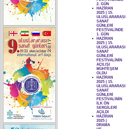
2. GÜN
HAZİRAN
2025 | 15.
ULUSLARARASI
SANAT
GÜNLERİ
FESTİVALİNDE
1. GÜN
HAZİRAN
2025 | 15.
ULUSLARARASI
SANAT
GÜNLERİ
FESTİVALİNİN
AÇILIŞI
MUHTEŞEM
OLDU
HAZİRAN
2025 | 15.
ULUSLARARASI
SANAT
GÜNLERİ
FESTİVALİNİN
İLK ÖN
SERGİLERİ
AÇILDI
HAZİRAN
2025 |
DRAMA