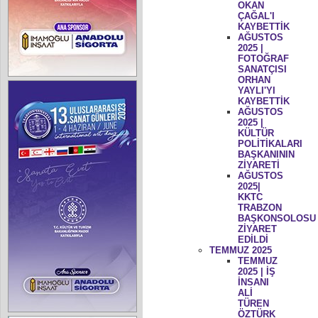
OKAN
ÇAĞAL'I
KAYBETTİK
AĞUSTOS
2025 |
FOTOĞRAF
SANATÇISI
ORHAN
YAYLI'YI
KAYBETTİK
AĞUSTOS
2025 |
KÜLTÜR
POLİTİKALARI
BAŞKANININ
ZİYARETİ
AĞUSTOS
2025|
KKTC
TRABZON
BAŞKONSOLOSU
ZİYARET
EDİLDİ
TEMMUZ 2025
TEMMUZ
2025 | İŞ
İNSANI
ALİ
TÜREN
ÖZTÜRK