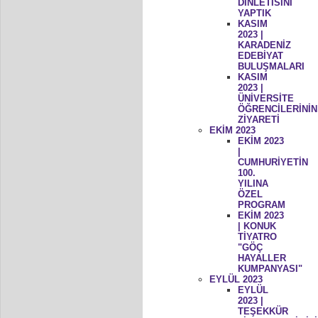
DİNLETİSİNİ
YAPTIK
KASIM
2023 |
KARADENİZ
EDEBİYAT
BULUŞMALARI
KASIM
2023 |
ÜNİVERSİTE
ÖĞRENCİLERİNİN
ZİYARETİ
EKİM 2023
EKİM 2023
|
CUMHURİYETİN
100.
YILINA
ÖZEL
PROGRAM
EKİM 2023
| KONUK
TİYATRO
"GÖÇ
HAYALLER
KUMPANYASI"
EYLÜL 2023
EYLÜL
2023 |
TEŞEKKÜR