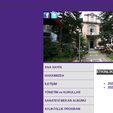
Notice
: Undefined index: HTTP_ACCEPT_LANGUAGE in
/home/sana45org/
ANA SAYFA
ETKİNLİ
HAKKIMIZDA
202
İLETİŞİM
202
YÖNETİM ve KURULLAR
SANATEVİ MEKAN ALBÜMÜ
AYLIK/YILLIK PROGRAM