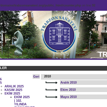
domains/trabzonsanatevi.org/public_html/counter.php
on line
92
TR
KLER
2010
Geri
6
Aralık 2010
5
ARALIK 2025
Ekim 2010
KASIM 2025
EKİM 2025
Mayıs 2010
EKİM 2025
| 102.
YILINDA