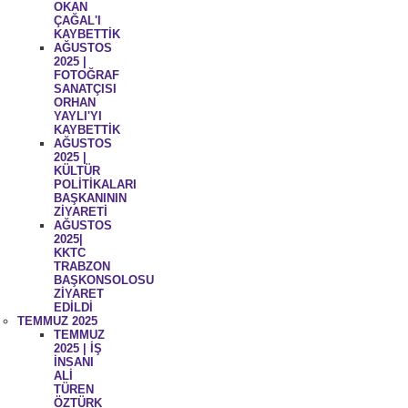
OKAN
ÇAĞAL'I
KAYBETTİK
AĞUSTOS
2025 |
FOTOĞRAF
SANATÇISI
ORHAN
YAYLI'YI
KAYBETTİK
AĞUSTOS
2025 |
KÜLTÜR
POLİTİKALARI
BAŞKANININ
ZİYARETİ
AĞUSTOS
2025|
KKTC
TRABZON
BAŞKONSOLOSU
ZİYARET
EDİLDİ
TEMMUZ 2025
TEMMUZ
2025 | İŞ
İNSANI
ALİ
TÜREN
ÖZTÜRK