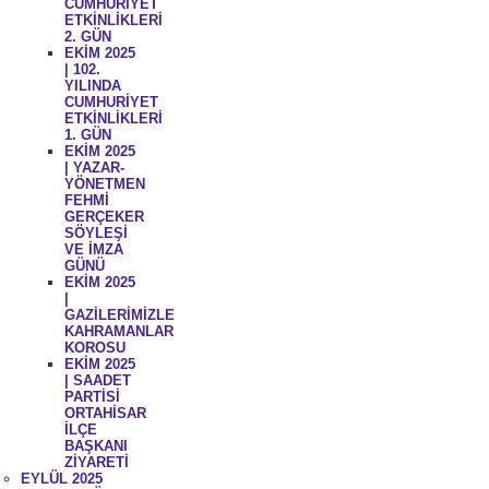
CUMHURİYET
ETKİNLİKLERİ
2. GÜN
EKİM 2025
| 102.
YILINDA
CUMHURİYET
ETKİNLİKLERİ
1. GÜN
EKİM 2025
| YAZAR-
YÖNETMEN
FEHMİ
GERÇEKER
SÖYLEŞİ
VE İMZA
GÜNÜ
EKİM 2025
|
GAZİLERİMİZLE
KAHRAMANLAR
KOROSU
EKİM 2025
| SAADET
PARTİSİ
ORTAHİSAR
İLÇE
BAŞKANI
ZİYARETİ
EYLÜL 2025