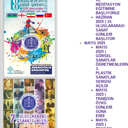
VE
MEDİTASYON
EĞİTİMİNE
BAŞLIYORUZ
HAZİRAN
2025 | 15.
ULUSLARARASI
SANAT
GÜNLERİ
BAŞLIYOR
MAYIS 2025
MAYIS
2025 |
GÖRSEL
SANATLAR
ÖĞRETMENLERİN
3.
PLASTİK
SANATLAR
SERGİSİ
AÇILDI
MAYIS
2025 |
TRABZON
ÖYKÜ
GÜNLERİ
SONA
ERDİ
MAYIS
2025 |