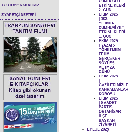
CUMHURİYET
YOUTUBE KANALIMIZ
ETKİNLİKLERİ
2. GÜN
EKİM 2025
ZİYARETÇİ DEFTERİ
| 102.
YILINDA
CUMHURİYET
ETKİNLİKLERİ
1. GÜN
EKİM 2025
| YAZAR-
YÖNETMEN
FEHMİ
GERÇEKER
SÖYLEŞİ
VE İMZA
GÜNÜ
EKİM 2025
|
GAZİLERİMİZLE
KAHRAMANLAR
KOROSU
EKİM 2025
| SAADET
PARTİSİ
ORTAHİSAR
İLÇE
BAŞKANI
ZİYARETİ
EYLÜL 2025