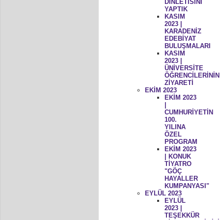
DİNLETİSİNİ
YAPTIK
KASIM
2023 |
KARADENİZ
EDEBİYAT
BULUŞMALARI
KASIM
2023 |
ÜNİVERSİTE
ÖĞRENCİLERİNİN
ZİYARETİ
EKİM 2023
EKİM 2023
|
CUMHURİYETİN
100.
YILINA
ÖZEL
PROGRAM
EKİM 2023
| KONUK
TİYATRO
"GÖÇ
HAYALLER
KUMPANYASI"
EYLÜL 2023
EYLÜL
2023 |
TEŞEKKÜR