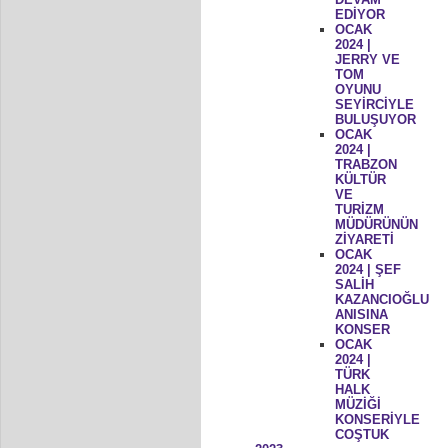
EDİYOR
OCAK
2024 |
JERRY VE
TOM
OYUNU
SEYİRCİYLE
BULUŞUYOR
OCAK
2024 |
TRABZON
KÜLTÜR
VE
TURİZM
MÜDÜRÜNÜN
ZİYARETİ
OCAK
2024 | ŞEF
SALİH
KAZANCIOĞLU
ANISINA
KONSER
OCAK
2024 |
TÜRK
HALK
MÜZİĞİ
KONSERİYLE
COŞTUK