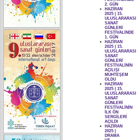
2. GÜN
HAZİRAN
2025 | 15.
ULUSLARARASI
SANAT
GÜNLERİ
FESTİVALİNDE
1. GÜN
HAZİRAN
2025 | 15.
ULUSLARARASI
SANAT
GÜNLERİ
FESTİVALİNİN
AÇILIŞI
MUHTEŞEM
OLDU
HAZİRAN
2025 | 15.
ULUSLARARASI
SANAT
GÜNLERİ
FESTİVALİNİN
İLK ÖN
SERGİLERİ
AÇILDI
HAZİRAN
2025 |
DRAMA