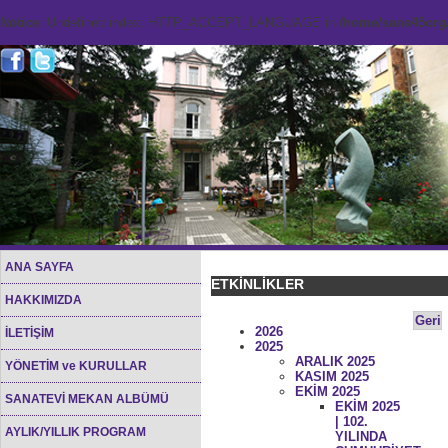
Notice
: Undefined index: HTTP_ACCEPT_LANGUAGE in
/home/sana45org/
ANA SAYFA
ETKİNLİKLER
HAKKIMIZDA
Geri
2026
İLETİŞİM
2025
ARALIK 2025
YÖNETİM ve KURULLAR
KASIM 2025
EKİM 2025
SANATEVİ MEKAN ALBÜMÜ
EKİM 2025
| 102.
AYLIK/YILLIK PROGRAM
YILINDA