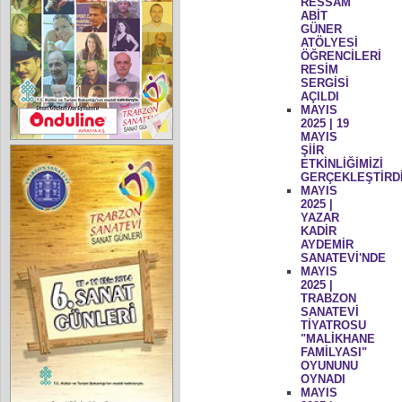
RESSAM
ABİT
GÜNER
ATÖLYESİ
ÖĞRENCİLERİ
RESİM
SERGİSİ
AÇILDI
MAYIS
2025 | 19
MAYIS
ŞİİR
ETKİNLİĞİMİZİ
GERÇEKLEŞTİRD
MAYIS
2025 |
YAZAR
KADİR
AYDEMİR
SANATEVİ'NDE
MAYIS
2025 |
TRABZON
SANATEVİ
TİYATROSU
"MALİKHANE
FAMİLYASI"
OYUNUNU
OYNADI
MAYIS