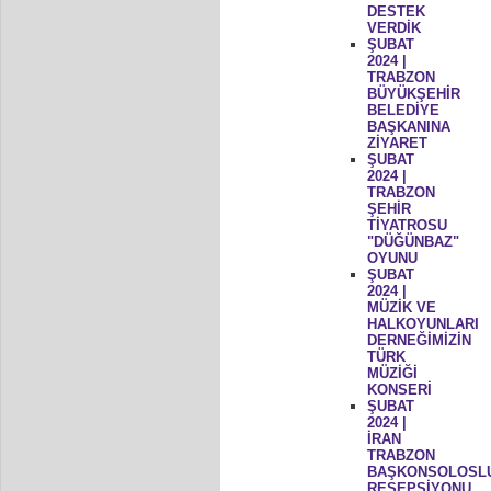
DESTEK
VERDİK
ŞUBAT
2024 |
TRABZON
BÜYÜKŞEHİR
BELEDİYE
BAŞKANINA
ZİYARET
ŞUBAT
2024 |
TRABZON
ŞEHİR
TİYATROSU
"DÜĞÜNBAZ"
OYUNU
ŞUBAT
2024 |
MÜZİK VE
HALKOYUNLARI
DERNEĞİMİZİN
TÜRK
MÜZİĞİ
KONSERİ
ŞUBAT
2024 |
İRAN
TRABZON
BAŞKONSOLOSL
RESEPSİYONU