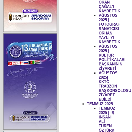
OKAN
ÇAĞAL'I
KAYBETTİK
AĞUSTOS
2025 |
FOTOĞRAF
SANATÇISI
ORHAN
YAYLI'YI
KAYBETTİK
AĞUSTOS
2025 |
KÜLTÜR
POLİTİKALARI
BAŞKANININ
ZİYARETİ
AĞUSTOS
2025|
KKTC
TRABZON
BAŞKONSOLOSU
ZİYARET
EDİLDİ
TEMMUZ 2025
TEMMUZ
2025 | İŞ
İNSANI
ALİ
TÜREN
ÖZTÜRK