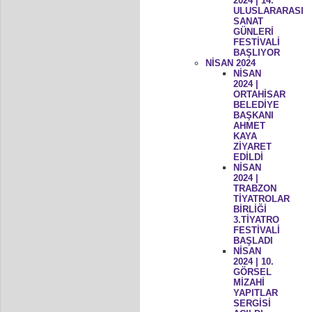
2024 | 14.
ULUSLARARASI
SANAT
GÜNLERİ
FESTİVALİ
BAŞLIYOR
NİSAN 2024
NİSAN
2024 |
ORTAHİSAR
BELEDİYE
BAŞKANI
AHMET
KAYA
ZİYARET
EDİLDİ
NİSAN
2024 |
TRABZON
TİYATROLAR
BİRLİĞİ
3.TİYATRO
FESTİVALİ
BAŞLADI
NİSAN
2024 | 10.
GÖRSEL
MİZAHİ
YAPITLAR
SERGİSİ