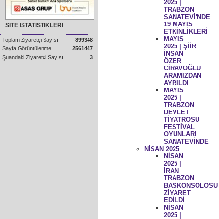
2025 |
TRABZON
SANATEVİ'NDE
19 MAYIS
SİTE İSTATİSTİKLERİ
ETKİNLİKLERİ
MAYIS
Toplam Ziyaretçi Sayısı
899348
2025 | ŞİİR
Sayfa Görüntülenme
2561447
İNSAN
Şuandaki Ziyaretçi Sayısı
3
ÖZER
CİRAVOĞLU
ARAMIZDAN
AYRILDI
MAYIS
2025 |
TRABZON
DEVLET
TİYATROSU
FESTİVAL
OYUNLARI
SANATEVİNDE
NİSAN 2025
NİSAN
2025 |
İRAN
TRABZON
BAŞKONSOLOSU
ZİYARET
EDİLDİ
NİSAN
2025 |