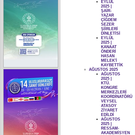
EYLÜL
2025 |
ŞAİR-
YAZAR
ÇİĞDEM
SEZER
ŞİİRLERİ
DİNLETİSİ
EYLÜL
2025 |
KANAAT
ÖNDERİ
HASAN
MELEK'İ
KAYBETTİK
AĞUSTOS 2025
AĞUSTOS
2025 |
KTÜ.
KONGRE
MERKEZLERİ
KOORDİNATÖRÜ
VEYSEL
ATASOY
ZİYARET
EDİLDİ
AĞUSTOS
2025 |
RESSAM-
AKADEMİSYEN