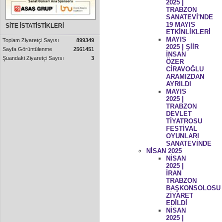
2025 |
TRABZON
SANATEVİ'NDE
19 MAYIS
SİTE İSTATİSTİKLERİ
ETKİNLİKLERİ
MAYIS
Toplam Ziyaretçi Sayısı
899349
2025 | ŞİİR
Sayfa Görüntülenme
2561451
İNSAN
Şuandaki Ziyaretçi Sayısı
3
ÖZER
CİRAVOĞLU
ARAMIZDAN
AYRILDI
MAYIS
2025 |
TRABZON
DEVLET
TİYATROSU
FESTİVAL
OYUNLARI
SANATEVİNDE
NİSAN 2025
NİSAN
2025 |
İRAN
TRABZON
BAŞKONSOLOSU
ZİYARET
EDİLDİ
NİSAN
2025 |