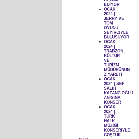
EDİYOR
OCAK
2024 |
JERRY VE
TOM
OYUNU
SEYİRCİYLE
BULUŞUYOR
OCAK
2024 |
TRABZON
KÜLTÜR
VE
TURİZM
MÜDÜRÜNÜN
ZİYARETİ
OCAK
2024 | ŞEF
SALİH
KAZANCIOĞLU
ANISINA
KONSER
OCAK
2024 |
TÜRK
HALK
MÜZİĞİ
KONSERİYLE
COŞTUK