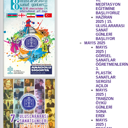
VE
MEDİTASYON
EĞİTİMİNE
BAŞLIYORUZ
HAZİRAN
2025 | 15.
ULUSLARARASI
SANAT
GÜNLERİ
BAŞLIYOR
MAYIS 2025
MAYIS
2025 |
GÖRSEL
SANATLAR
ÖĞRETMENLERİN
3.
PLASTİK
SANATLAR
SERGİSİ
AÇILDI
MAYIS
2025 |
TRABZON
ÖYKÜ
GÜNLERİ
SONA
ERDİ
MAYIS
2025 |