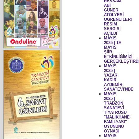
RESSAM
ABİT
GÜNER
ATÖLYESİ
ÖĞRENCİLERİ
RESİM
SERGİSİ
AÇILDI
MAYIS
2025 | 19
MAYIS
ŞİİR
ETKİNLİĞİMİZİ
GERÇEKLEŞTİRD
MAYIS
2025 |
YAZAR
KADİR
AYDEMİR
SANATEVİ'NDE
MAYIS
2025 |
TRABZON
SANATEVİ
TİYATROSU
"MALİKHANE
FAMİLYASI"
OYUNUNU
OYNADI
MAYIS