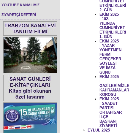
CUMHURİYET
YOUTUBE KANALIMIZ
ETKİNLİKLERİ
2. GÜN
EKİM 2025
ZİYARETÇİ DEFTERİ
| 102.
YILINDA
CUMHURİYET
ETKİNLİKLERİ
1. GÜN
EKİM 2025
| YAZAR-
YÖNETMEN
FEHMİ
GERÇEKER
SÖYLEŞİ
VE İMZA
GÜNÜ
EKİM 2025
|
GAZİLERİMİZLE
KAHRAMANLAR
KOROSU
EKİM 2025
| SAADET
PARTİSİ
ORTAHİSAR
İLÇE
BAŞKANI
ZİYARETİ
EYLÜL 2025