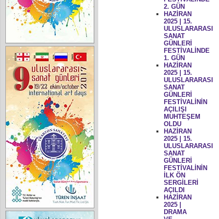
2. GÜN
HAZİRAN
2025 | 15.
ULUSLARARASI
SANAT
GÜNLERİ
FESTİVALİNDE
1. GÜN
HAZİRAN
2025 | 15.
ULUSLARARASI
SANAT
GÜNLERİ
FESTİVALİNİN
AÇILIŞI
MUHTEŞEM
OLDU
HAZİRAN
2025 | 15.
ULUSLARARASI
SANAT
GÜNLERİ
FESTİVALİNİN
İLK ÖN
SERGİLERİ
AÇILDI
HAZİRAN
2025 |
DRAMA