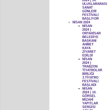
2024 | 14.
ULUSLARARASI
SANAT
GÜNLERİ
FESTİVALİ
BAŞLIYOR
NİSAN 2024
NİSAN
2024 |
ORTAHİSAR
BELEDİYE
BAŞKANI
AHMET
KAYA
ZİYARET
EDİLDİ
NİSAN
2024 |
TRABZON
TİYATROLAR
BİRLİĞİ
3.TİYATRO
FESTİVALİ
BAŞLADI
NİSAN
2024 | 10.
GÖRSEL
MİZAHİ
YAPITLAR
SERGİSİ