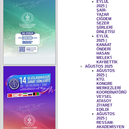
EYLÜL
2025 |
ŞAİR-
YAZAR
ÇİĞDEM
SEZER
ŞİİRLERİ
DİNLETİSİ
EYLÜL
2025 |
KANAAT
ÖNDERİ
HASAN
MELEK'İ
KAYBETTİK
AĞUSTOS 2025
AĞUSTOS
2025 |
KTÜ.
KONGRE
MERKEZLERİ
KOORDİNATÖRÜ
VEYSEL
ATASOY
ZİYARET
EDİLDİ
AĞUSTOS
2025 |
RESSAM-
AKADEMİSYEN