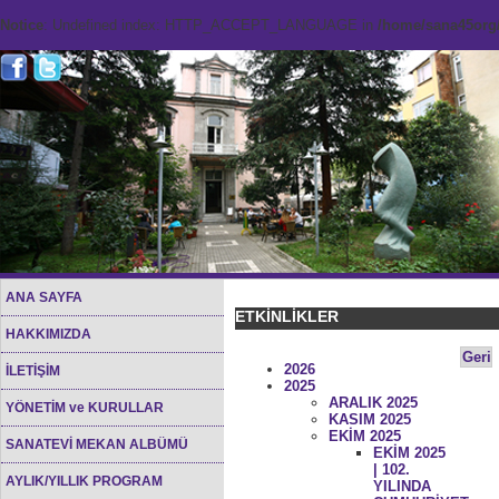
Notice
: Undefined index: HTTP_ACCEPT_LANGUAGE in
/home/sana45org/
ANA SAYFA
ETKİNLİKLER
HAKKIMIZDA
Geri
2026
İLETİŞİM
2025
ARALIK 2025
YÖNETİM ve KURULLAR
KASIM 2025
EKİM 2025
SANATEVİ MEKAN ALBÜMÜ
EKİM 2025
| 102.
AYLIK/YILLIK PROGRAM
YILINDA