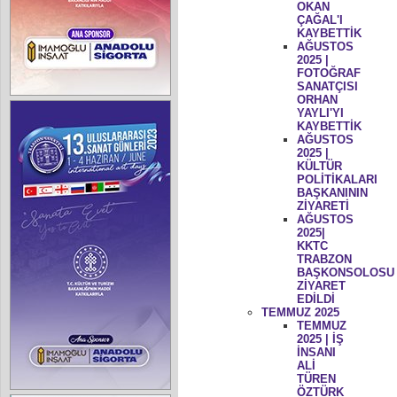
OKAN
ÇAĞAL'I
KAYBETTİK
AĞUSTOS
2025 |
FOTOĞRAF
SANATÇISI
ORHAN
YAYLI'YI
KAYBETTİK
AĞUSTOS
2025 |
KÜLTÜR
POLİTİKALARI
BAŞKANININ
ZİYARETİ
AĞUSTOS
2025|
KKTC
TRABZON
BAŞKONSOLOSU
ZİYARET
EDİLDİ
TEMMUZ 2025
TEMMUZ
2025 | İŞ
İNSANI
ALİ
TÜREN
ÖZTÜRK