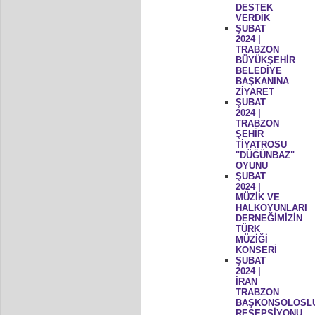
DESTEK
VERDİK
ŞUBAT
2024 |
TRABZON
BÜYÜKŞEHİR
BELEDİYE
BAŞKANINA
ZİYARET
ŞUBAT
2024 |
TRABZON
ŞEHİR
TİYATROSU
"DÜĞÜNBAZ"
OYUNU
ŞUBAT
2024 |
MÜZİK VE
HALKOYUNLARI
DERNEĞİMİZİN
TÜRK
MÜZİĞİ
KONSERİ
ŞUBAT
2024 |
İRAN
TRABZON
BAŞKONSOLOSL
RESEPSİYONU