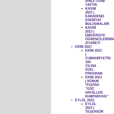
DİNLETİSİNİ
YAPTIK
KASIM
2023 |
KARADENİZ
EDEBİYAT
BULUŞMALARI
KASIM
2023 |
ÜNİVERSİTE
ÖĞRENCİLERİNİN
ZİYARETİ
EKİM 2023
EKİM 2023
|
CUMHURİYETİN
100.
YILINA
ÖZEL
PROGRAM
EKİM 2023
| KONUK
TİYATRO
"GÖÇ
HAYALLER
KUMPANYASI"
EYLÜL 2023
EYLÜL
2023 |
TEŞEKKÜR