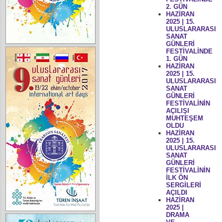
2. GÜN
HAZİRAN
2025 | 15.
ULUSLARARASI
SANAT
GÜNLERİ
FESTİVALİNDE
1. GÜN
HAZİRAN
2025 | 15.
ULUSLARARASI
SANAT
GÜNLERİ
FESTİVALİNİN
AÇILIŞI
MUHTEŞEM
OLDU
HAZİRAN
2025 | 15.
ULUSLARARASI
SANAT
GÜNLERİ
FESTİVALİNİN
İLK ÖN
SERGİLERİ
AÇILDI
HAZİRAN
2025 |
DRAMA