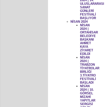
2024 | 14.
ULUSLARARASI
SANAT
GÜNLERİ
FESTİVALİ
BAŞLIYOR
NİSAN 2024
NİSAN
2024 |
ORTAHİSAR
BELEDİYE
BAŞKANI
AHMET
KAYA
ZİYARET
EDİLDİ
NİSAN
2024 |
TRABZON
TİYATROLAR
BİRLİĞİ
3.TİYATRO
FESTİVALİ
BAŞLADI
NİSAN
2024 | 10.
GÖRSEL
MİZAHİ
YAPITLAR
SERGİSİ