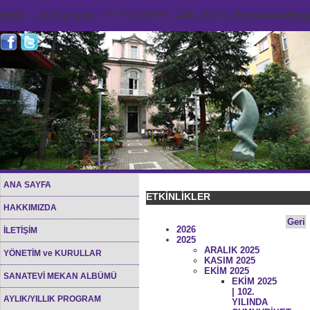
Notice
: Undefined index: HTTP_ACCEPT_LANGUAGE in
/home/sana45org/
ANA SAYFA
ETKİNLİKLER
HAKKIMIZDA
Geri
2026
İLETİŞİM
2025
ARALIK 2025
YÖNETİM ve KURULLAR
KASIM 2025
EKİM 2025
SANATEVİ MEKAN ALBÜMÜ
EKİM 2025
| 102.
AYLIK/YILLIK PROGRAM
YILINDA