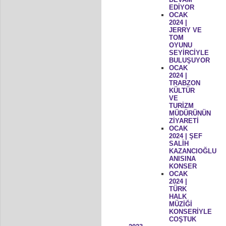
EDİYOR
OCAK
2024 |
JERRY VE
TOM
OYUNU
SEYİRCİYLE
BULUŞUYOR
OCAK
2024 |
TRABZON
KÜLTÜR
VE
TURİZM
MÜDÜRÜNÜN
ZİYARETİ
OCAK
2024 | ŞEF
SALİH
KAZANCIOĞLU
ANISINA
KONSER
OCAK
2024 |
TÜRK
HALK
MÜZİĞİ
KONSERİYLE
COŞTUK