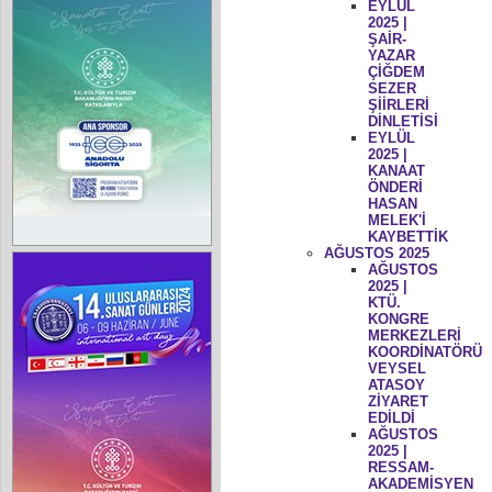
EYLÜL
2025 |
ŞAİR-
YAZAR
ÇİĞDEM
SEZER
ŞİİRLERİ
DİNLETİSİ
EYLÜL
2025 |
KANAAT
ÖNDERİ
HASAN
MELEK'İ
KAYBETTİK
AĞUSTOS 2025
AĞUSTOS
2025 |
KTÜ.
KONGRE
MERKEZLERİ
KOORDİNATÖRÜ
VEYSEL
ATASOY
ZİYARET
EDİLDİ
AĞUSTOS
2025 |
RESSAM-
AKADEMİSYEN