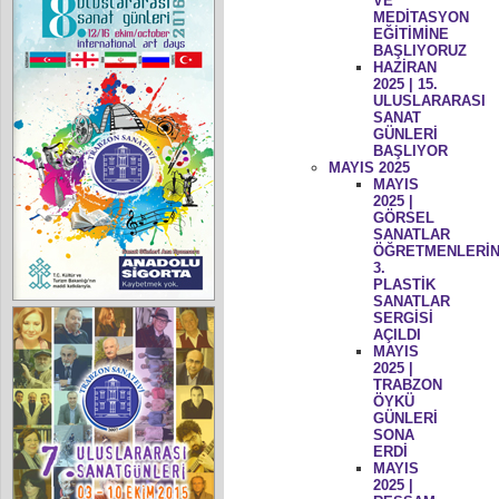
VE
MEDİTASYON
EĞİTİMİNE
BAŞLIYORUZ
HAZİRAN
2025 | 15.
ULUSLARARASI
SANAT
GÜNLERİ
BAŞLIYOR
MAYIS 2025
MAYIS
2025 |
GÖRSEL
SANATLAR
ÖĞRETMENLERİN
3.
PLASTİK
SANATLAR
SERGİSİ
AÇILDI
MAYIS
2025 |
TRABZON
ÖYKÜ
GÜNLERİ
SONA
ERDİ
MAYIS
2025 |