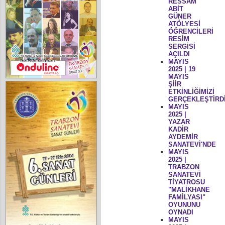
RESSAM
ABİT
GÜNER
ATÖLYESİ
ÖĞRENCİLERİ
RESİM
SERGİSİ
AÇILDI
MAYIS
2025 | 19
MAYIS
ŞİİR
ETKİNLİĞİMİZİ
GERÇEKLEŞTİRD
MAYIS
2025 |
YAZAR
KADİR
AYDEMİR
SANATEVİ'NDE
MAYIS
2025 |
TRABZON
SANATEVİ
TİYATROSU
"MALİKHANE
FAMİLYASI"
OYUNUNU
OYNADI
MAYIS