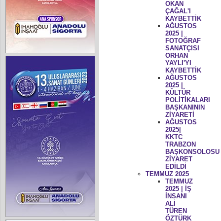
OKAN
ÇAĞAL'I
KAYBETTİK
AĞUSTOS
2025 |
FOTOĞRAF
SANATÇISI
ORHAN
YAYLI'YI
KAYBETTİK
AĞUSTOS
2025 |
KÜLTÜR
POLİTİKALARI
BAŞKANININ
ZİYARETİ
AĞUSTOS
2025|
KKTC
TRABZON
BAŞKONSOLOSU
ZİYARET
EDİLDİ
TEMMUZ 2025
TEMMUZ
2025 | İŞ
İNSANI
ALİ
TÜREN
ÖZTÜRK