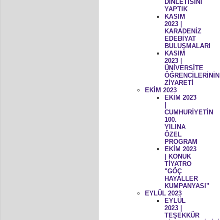
DİNLETİSİNİ
YAPTIK
KASIM
2023 |
KARADENİZ
EDEBİYAT
BULUŞMALARI
KASIM
2023 |
ÜNİVERSİTE
ÖĞRENCİLERİNİN
ZİYARETİ
EKİM 2023
EKİM 2023
|
CUMHURİYETİN
100.
YILINA
ÖZEL
PROGRAM
EKİM 2023
| KONUK
TİYATRO
"GÖÇ
HAYALLER
KUMPANYASI"
EYLÜL 2023
EYLÜL
2023 |
TEŞEKKÜR