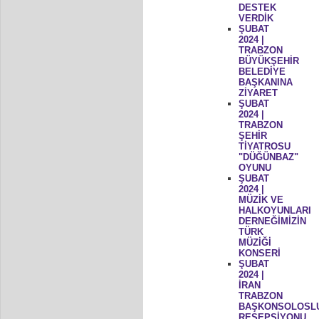
DESTEK
VERDİK
ŞUBAT
2024 |
TRABZON
BÜYÜKŞEHİR
BELEDİYE
BAŞKANINA
ZİYARET
ŞUBAT
2024 |
TRABZON
ŞEHİR
TİYATROSU
"DÜĞÜNBAZ"
OYUNU
ŞUBAT
2024 |
MÜZİK VE
HALKOYUNLARI
DERNEĞİMİZİN
TÜRK
MÜZİĞİ
KONSERİ
ŞUBAT
2024 |
İRAN
TRABZON
BAŞKONSOLOSL
RESEPSİYONU