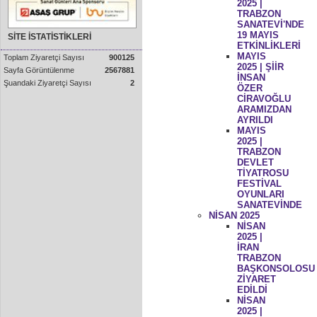
2025 |
TRABZON
SANATEVİ'NDE
19 MAYIS
SİTE İSTATİSTİKLERİ
ETKİNLİKLERİ
MAYIS
Toplam Ziyaretçi Sayısı
900125
2025 | ŞİİR
Sayfa Görüntülenme
2567881
İNSAN
Şuandaki Ziyaretçi Sayısı
2
ÖZER
CİRAVOĞLU
ARAMIZDAN
AYRILDI
MAYIS
2025 |
TRABZON
DEVLET
TİYATROSU
FESTİVAL
OYUNLARI
SANATEVİNDE
NİSAN 2025
NİSAN
2025 |
İRAN
TRABZON
BAŞKONSOLOSU
ZİYARET
EDİLDİ
NİSAN
2025 |