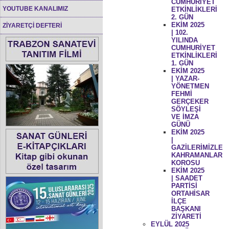
CUMHURİYET
YOUTUBE KANALIMIZ
ETKİNLİKLERİ
2. GÜN
EKİM 2025
ZİYARETÇİ DEFTERİ
| 102.
YILINDA
CUMHURİYET
ETKİNLİKLERİ
1. GÜN
EKİM 2025
| YAZAR-
YÖNETMEN
FEHMİ
GERÇEKER
SÖYLEŞİ
VE İMZA
GÜNÜ
EKİM 2025
|
GAZİLERİMİZLE
KAHRAMANLAR
KOROSU
EKİM 2025
| SAADET
PARTİSİ
ORTAHİSAR
İLÇE
BAŞKANI
ZİYARETİ
EYLÜL 2025