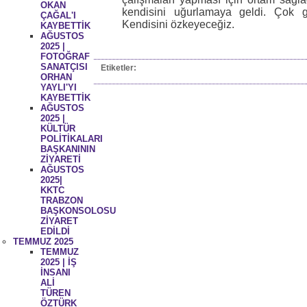
OKAN
kendisini uğurlamaya geldi. Çok gü
ÇAĞAL'I
Kendisini özkeyeceğiz.
KAYBETTİK
AĞUSTOS
2025 |
FOTOĞRAF
SANATÇISI
Etiketler:
ORHAN
YAYLI'YI
KAYBETTİK
AĞUSTOS
2025 |
KÜLTÜR
POLİTİKALARI
BAŞKANININ
ZİYARETİ
AĞUSTOS
2025|
KKTC
TRABZON
BAŞKONSOLOSU
ZİYARET
EDİLDİ
TEMMUZ 2025
TEMMUZ
2025 | İŞ
İNSANI
ALİ
TÜREN
ÖZTÜRK