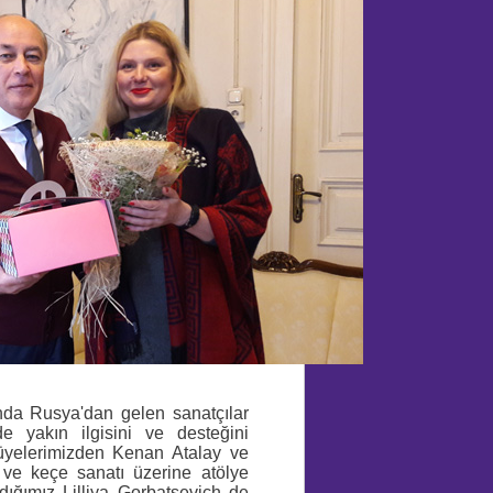
unda Rusya'dan gelen sanatçılar
de yakın ilgisini ve desteğini
 üyelerimizden Kenan Atalay ve
e keçe sanatı üzerine atölye
dığımız Lilliya Gorbatsevich de