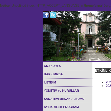
Notice
: Undefined index: HTTP_ACCEPT_LANGUAGE in
/home/sana45org/
ANA SAYFA
ETKİNLİ
HAKKIMIZDA
202
İLETİŞİM
202
YÖNETİM ve KURULLAR
SANATEVİ MEKAN ALBÜMÜ
AYLIK/YILLIK PROGRAM