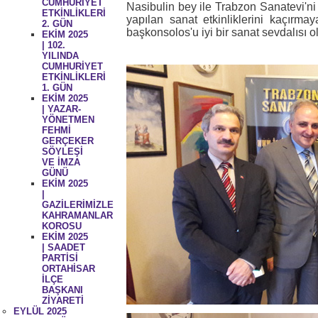
CUMHURİYET
Nasibulin bey ile Trabzon Sanatevi'ni 
ETKİNLİKLERİ
yapılan sanat etkinliklerini kaçırma
2. GÜN
başkonsolos'u iyi bir sanat sevdalısı o
EKİM 2025
| 102.
YILINDA
CUMHURİYET
ETKİNLİKLERİ
1. GÜN
EKİM 2025
| YAZAR-
YÖNETMEN
FEHMİ
GERÇEKER
SÖYLEŞİ
VE İMZA
GÜNÜ
EKİM 2025
|
GAZİLERİMİZLE
KAHRAMANLAR
KOROSU
EKİM 2025
| SAADET
PARTİSİ
ORTAHİSAR
İLÇE
BAŞKANI
ZİYARETİ
EYLÜL 2025