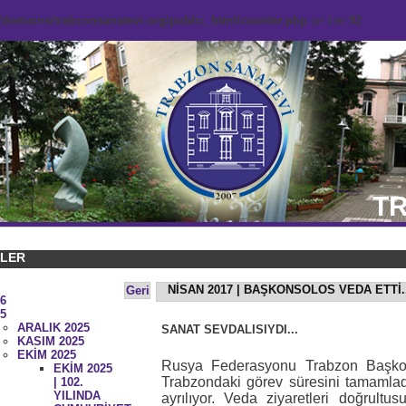
domains/trabzonsanatevi.org/public_html/counter.php
on line
92
TR
KLER
NİSAN 2017 | BAŞKONSOLOS VEDA ETTİ..
Geri
6
5
ARALIK 2025
SANAT SEVDALISIYDI...
KASIM 2025
EKİM 2025
Rusya Federasyonu Trabzon Başkon
EKİM 2025
Trabzondaki görev süresini tamamlad
| 102.
YILINDA
ayrılıyor. Veda ziyaretleri doğrultu