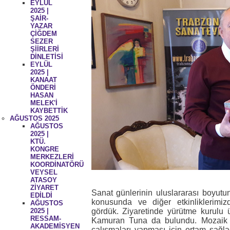
EYLÜL
2025 |
ŞAİR-
YAZAR
ÇİĞDEM
SEZER
ŞİİRLERİ
DİNLETİSİ
EYLÜL
2025 |
KANAAT
ÖNDERİ
HASAN
MELEK'İ
KAYBETTİK
AĞUSTOS 2025
AĞUSTOS
2025 |
KTÜ.
KONGRE
MERKEZLERİ
KOORDİNATÖRÜ
VEYSEL
ATASOY
ZİYARET
Sanat günlerinin uluslararası boyut
EDİLDİ
konusunda ve diğer etkinliklerimiz
AĞUSTOS
2025 |
gördük.
Ziyaretinde yürütme kurulu
RESSAM-
Kamuran Tuna da bulundu. Mozaik v
AKADEMİSYEN
çalışmaları yapması için ortam sağla