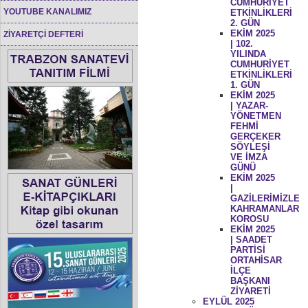
CUMHURİYET
YOUTUBE KANALIMIZ
ETKİNLİKLERİ
2. GÜN
EKİM 2025
ZİYARETÇİ DEFTERİ
| 102.
YILINDA
CUMHURİYET
ETKİNLİKLERİ
1. GÜN
EKİM 2025
| YAZAR-
YÖNETMEN
FEHMİ
GERÇEKER
SÖYLEŞİ
VE İMZA
GÜNÜ
EKİM 2025
|
GAZİLERİMİZLE
KAHRAMANLAR
KOROSU
EKİM 2025
| SAADET
PARTİSİ
ORTAHİSAR
İLÇE
BAŞKANI
ZİYARETİ
EYLÜL 2025