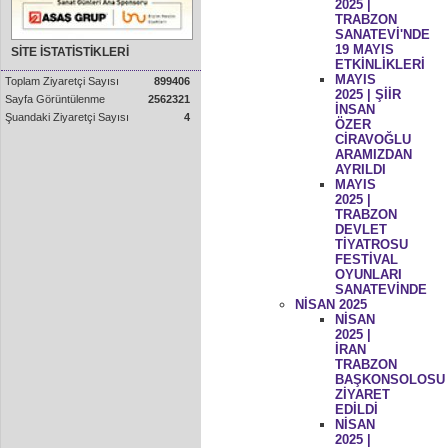
2025 |
TRABZON
SANATEVİ'NDE
19 MAYIS
SİTE İSTATİSTİKLERİ
ETKİNLİKLERİ
MAYIS
Toplam Ziyaretçi Sayısı
899406
2025 | ŞİİR
Sayfa Görüntülenme
2562321
İNSAN
Şuandaki Ziyaretçi Sayısı
4
ÖZER
CİRAVOĞLU
ARAMIZDAN
AYRILDI
MAYIS
2025 |
TRABZON
DEVLET
TİYATROSU
FESTİVAL
OYUNLARI
SANATEVİNDE
NİSAN 2025
NİSAN
2025 |
İRAN
TRABZON
BAŞKONSOLOSU
ZİYARET
EDİLDİ
NİSAN
2025 |