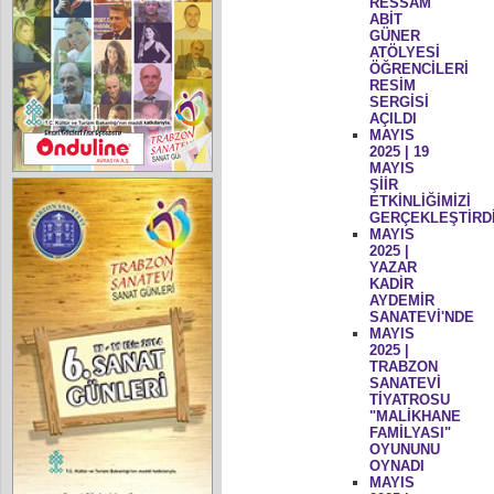
RESSAM
ABİT
GÜNER
ATÖLYESİ
ÖĞRENCİLERİ
RESİM
SERGİSİ
AÇILDI
MAYIS
2025 | 19
MAYIS
ŞİİR
ETKİNLİĞİMİZİ
GERÇEKLEŞTİRD
MAYIS
2025 |
YAZAR
KADİR
AYDEMİR
SANATEVİ'NDE
MAYIS
2025 |
TRABZON
SANATEVİ
TİYATROSU
"MALİKHANE
FAMİLYASI"
OYUNUNU
OYNADI
MAYIS