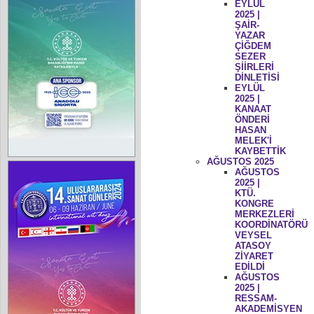
EYLÜL
2025 |
ŞAİR-
YAZAR
ÇİĞDEM
SEZER
ŞİİRLERİ
DİNLETİSİ
EYLÜL
2025 |
KANAAT
ÖNDERİ
HASAN
MELEK'İ
KAYBETTİK
AĞUSTOS 2025
AĞUSTOS
2025 |
KTÜ.
KONGRE
MERKEZLERİ
KOORDİNATÖRÜ
VEYSEL
ATASOY
ZİYARET
EDİLDİ
AĞUSTOS
2025 |
RESSAM-
AKADEMİSYEN