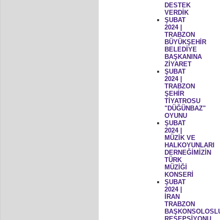
DESTEK
VERDİK
ŞUBAT
2024 |
TRABZON
BÜYÜKŞEHİR
BELEDİYE
BAŞKANINA
ZİYARET
ŞUBAT
2024 |
TRABZON
ŞEHİR
TİYATROSU
"DÜĞÜNBAZ"
OYUNU
ŞUBAT
2024 |
MÜZİK VE
HALKOYUNLARI
DERNEĞİMİZİN
TÜRK
MÜZİĞİ
KONSERİ
ŞUBAT
2024 |
İRAN
TRABZON
BAŞKONSOLOSL
RESEPSİYONU