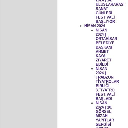
2024 | 14.
ULUSLARARASI
SANAT
GÜNLERİ
FESTİVALİ
BAŞLIYOR
NİSAN 2024
NİSAN
2024 |
ORTAHİSAR
BELEDİYE
BAŞKANI
AHMET
KAYA
ZİYARET
EDİLDİ
NİSAN
2024 |
TRABZON
TİYATROLAR
BİRLİĞİ
3.TİYATRO
FESTİVALİ
BAŞLADI
NİSAN
2024 | 10.
GÖRSEL
MİZAHİ
YAPITLAR
SERGİSİ