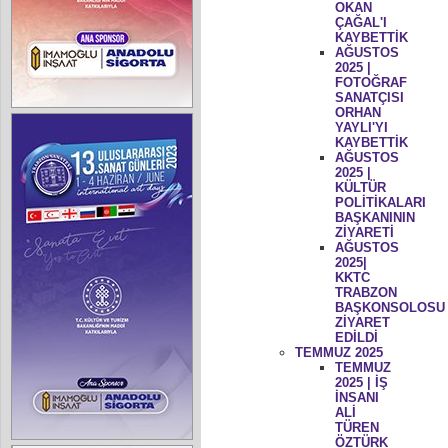
OKAN
ÇAĞAL'I
KAYBETTİK
AĞUSTOS
2025 |
FOTOĞRAF
SANATÇISI
ORHAN
YAYLI'YI
KAYBETTİK
AĞUSTOS
2025 |
KÜLTÜR
POLİTİKALARI
BAŞKANININ
ZİYARETİ
AĞUSTOS
2025|
KKTC
TRABZON
BAŞKONSOLOSU
ZİYARET
EDİLDİ
TEMMUZ 2025
TEMMUZ
2025 | İŞ
İNSANI
ALİ
TÜREN
ÖZTÜRK