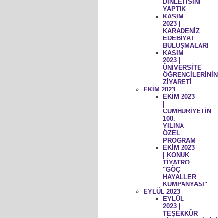
DİNLETİSİNİ
YAPTIK
KASIM
2023 |
KARADENİZ
EDEBİYAT
BULUŞMALARI
KASIM
2023 |
ÜNİVERSİTE
ÖĞRENCİLERİNİN
ZİYARETİ
EKİM 2023
EKİM 2023
|
CUMHURİYETİN
100.
YILINA
ÖZEL
PROGRAM
EKİM 2023
| KONUK
TİYATRO
"GÖÇ
HAYALLER
KUMPANYASI"
EYLÜL 2023
EYLÜL
2023 |
TEŞEKKÜR