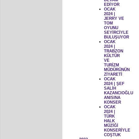
EDİYOR
OCAK
2024 |
JERRY VE
TOM
OYUNU
SEYİRCİYLE
BULUŞUYOR
OCAK
2024 |
TRABZON
KÜLTÜR
VE
TURİZM
MÜDÜRÜNÜN
ZİYARETİ
OCAK
2024 | ŞEF
SALİH
KAZANCIOĞLU
ANISINA
KONSER
OCAK
2024 |
TÜRK
HALK
MÜZİĞİ
KONSERİYLE
COŞTUK