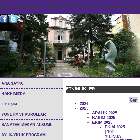
Notice
: Undefined index: HTTP_ACCEPT_LANGUAGE in
/home/sana45org/
ANA SAYFA
ETKİNLİKLER
HAKKIMIZDA
Geri
2026
İLETİŞİM
2025
ARALIK 2025
YÖNETİM ve KURULLAR
KASIM 2025
EKİM 2025
SANATEVİ MEKAN ALBÜMÜ
EKİM 2025
| 102.
AYLIK/YILLIK PROGRAM
YILINDA