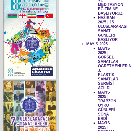
VE
MEDİTASYON
EĞİTİMİNE
BAŞLIYORUZ
HAZİRAN
2025 | 15.
ULUSLARARASI
SANAT
GÜNLERİ
BAŞLIYOR
MAYIS 2025
MAYIS
2025 |
GÖRSEL
SANATLAR
ÖĞRETMENLERİN
3.
PLASTİK
SANATLAR
SERGİSİ
AÇILDI
MAYIS
2025 |
TRABZON
ÖYKÜ
GÜNLERİ
SONA
ERDİ
MAYIS
2025 |