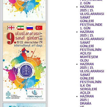
2. GÜN
HAZİRAN
2025 | 15.
ULUSLARARASI
SANAT
GÜNLERİ
FESTİVALİNDE
1. GÜN
HAZİRAN
2025 | 15.
ULUSLARARASI
SANAT
GÜNLERİ
FESTİVALİNİN
AÇILIŞI
MUHTEŞEM
OLDU
HAZİRAN
2025 | 15.
ULUSLARARASI
SANAT
GÜNLERİ
FESTİVALİNİN
İLK ÖN
SERGİLERİ
AÇILDI
HAZİRAN
2025 |
DRAMA