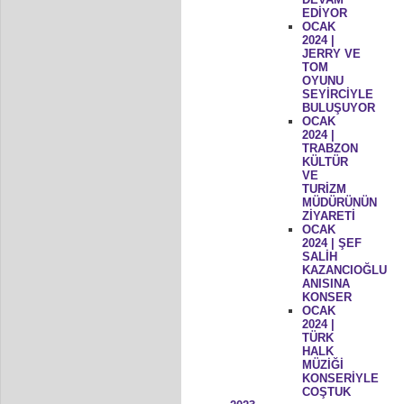
EDİYOR
OCAK
2024 |
JERRY VE
TOM
OYUNU
SEYİRCİYLE
BULUŞUYOR
OCAK
2024 |
TRABZON
KÜLTÜR
VE
TURİZM
MÜDÜRÜNÜN
ZİYARETİ
OCAK
2024 | ŞEF
SALİH
KAZANCIOĞLU
ANISINA
KONSER
OCAK
2024 |
TÜRK
HALK
MÜZİĞİ
KONSERİYLE
COŞTUK