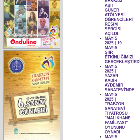
RESSAM
ABİT
GÜNER
ATÖLYESİ
ÖĞRENCİLERİ
RESİM
SERGİSİ
AÇILDI
MAYIS
2025 | 19
MAYIS
ŞİİR
ETKİNLİĞİMİZİ
GERÇEKLEŞTİRD
MAYIS
2025 |
YAZAR
KADİR
AYDEMİR
SANATEVİ'NDE
MAYIS
2025 |
TRABZON
SANATEVİ
TİYATROSU
"MALİKHANE
FAMİLYASI"
OYUNUNU
OYNADI
MAYIS