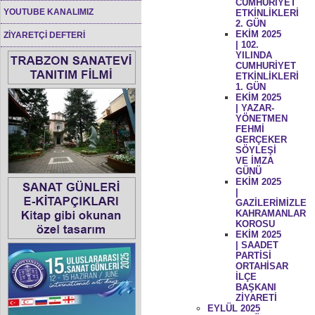
CUMHURİYET
YOUTUBE KANALIMIZ
ETKİNLİKLERİ
2. GÜN
EKİM 2025
ZİYARETÇİ DEFTERİ
| 102.
YILINDA
CUMHURİYET
ETKİNLİKLERİ
1. GÜN
EKİM 2025
| YAZAR-
YÖNETMEN
FEHMİ
GERÇEKER
SÖYLEŞİ
VE İMZA
GÜNÜ
EKİM 2025
|
GAZİLERİMİZLE
KAHRAMANLAR
KOROSU
EKİM 2025
| SAADET
PARTİSİ
ORTAHİSAR
İLÇE
BAŞKANI
ZİYARETİ
EYLÜL 2025