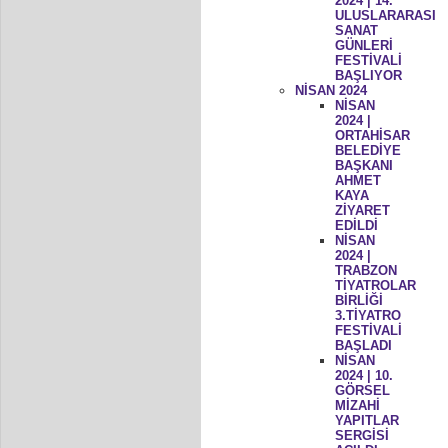
2024 | 14.
ULUSLARARASI
SANAT
GÜNLERİ
FESTİVALİ
BAŞLIYOR
NİSAN 2024
NİSAN
2024 |
ORTAHİSAR
BELEDİYE
BAŞKANI
AHMET
KAYA
ZİYARET
EDİLDİ
NİSAN
2024 |
TRABZON
TİYATROLAR
BİRLİĞİ
3.TİYATRO
FESTİVALİ
BAŞLADI
NİSAN
2024 | 10.
GÖRSEL
MİZAHİ
YAPITLAR
SERGİSİ