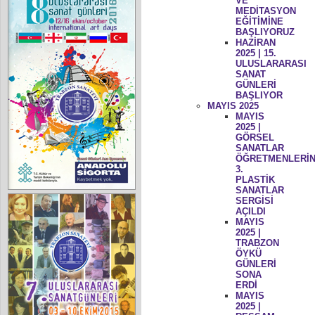
VE
MEDİTASYON
EĞİTİMİNE
BAŞLIYORUZ
HAZİRAN
2025 | 15.
ULUSLARARASI
SANAT
GÜNLERİ
BAŞLIYOR
MAYIS 2025
MAYIS
2025 |
GÖRSEL
SANATLAR
ÖĞRETMENLERİN
3.
PLASTİK
SANATLAR
SERGİSİ
AÇILDI
MAYIS
2025 |
TRABZON
ÖYKÜ
GÜNLERİ
SONA
ERDİ
MAYIS
2025 |