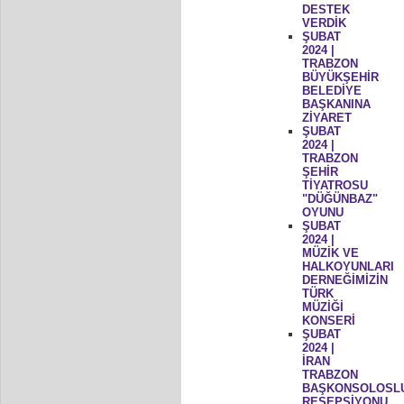
DESTEK
VERDİK
ŞUBAT
2024 |
TRABZON
BÜYÜKŞEHİR
BELEDİYE
BAŞKANINA
ZİYARET
ŞUBAT
2024 |
TRABZON
ŞEHİR
TİYATROSU
"DÜĞÜNBAZ"
OYUNU
ŞUBAT
2024 |
MÜZİK VE
HALKOYUNLARI
DERNEĞİMİZİN
TÜRK
MÜZİĞİ
KONSERİ
ŞUBAT
2024 |
İRAN
TRABZON
BAŞKONSOLOSL
RESEPSİYONU