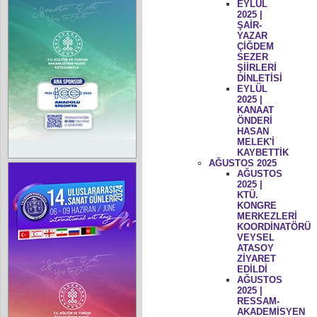
EYLÜL
2025 |
ŞAİR-
YAZAR
ÇİĞDEM
SEZER
ŞİİRLERİ
DİNLETİSİ
EYLÜL
2025 |
KANAAT
ÖNDERİ
HASAN
MELEK'İ
KAYBETTİK
AĞUSTOS 2025
AĞUSTOS
2025 |
KTÜ.
KONGRE
MERKEZLERİ
KOORDİNATÖRÜ
VEYSEL
ATASOY
ZİYARET
EDİLDİ
AĞUSTOS
2025 |
RESSAM-
AKADEMİSYEN