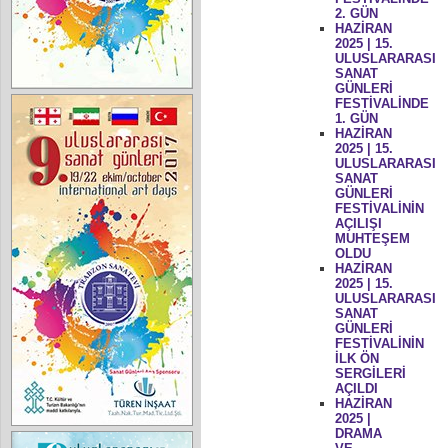
2. GÜN
HAZİRAN
2025 | 15.
ULUSLARARASI
SANAT
GÜNLERİ
FESTİVALİNDE
1. GÜN
HAZİRAN
2025 | 15.
ULUSLARARASI
SANAT
GÜNLERİ
FESTİVALİNİN
AÇILIŞI
MUHTEŞEM
OLDU
HAZİRAN
2025 | 15.
ULUSLARARASI
SANAT
GÜNLERİ
FESTİVALİNİN
İLK ÖN
SERGİLERİ
AÇILDI
HAZİRAN
2025 |
DRAMA