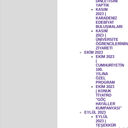
DİNLETİSİNİ
YAPTIK
KASIM
2023 |
KARADENİZ
EDEBİYAT
BULUŞMALARI
KASIM
2023 |
ÜNİVERSİTE
ÖĞRENCİLERİNİN
ZİYARETİ
EKİM 2023
EKİM 2023
|
CUMHURİYETİN
100.
YILINA
ÖZEL
PROGRAM
EKİM 2023
| KONUK
TİYATRO
"GÖÇ
HAYALLER
KUMPANYASI"
EYLÜL 2023
EYLÜL
2023 |
TEŞEKKÜR