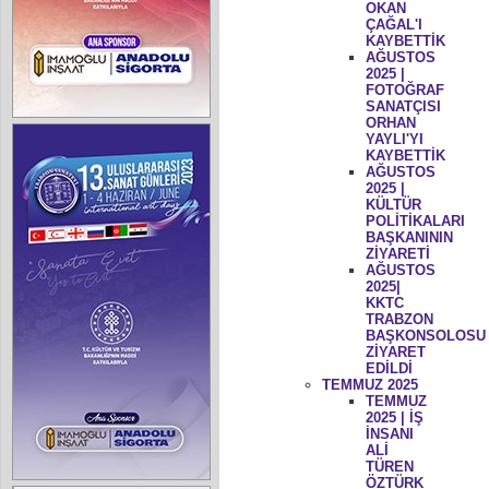
OKAN
ÇAĞAL'I
KAYBETTİK
AĞUSTOS
2025 |
FOTOĞRAF
SANATÇISI
ORHAN
YAYLI'YI
KAYBETTİK
AĞUSTOS
2025 |
KÜLTÜR
POLİTİKALARI
BAŞKANININ
ZİYARETİ
AĞUSTOS
2025|
KKTC
TRABZON
BAŞKONSOLOSU
ZİYARET
EDİLDİ
TEMMUZ 2025
TEMMUZ
2025 | İŞ
İNSANI
ALİ
TÜREN
ÖZTÜRK