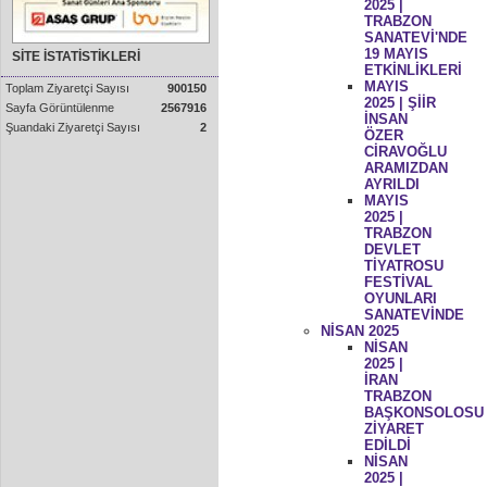
2025 |
TRABZON
SANATEVİ'NDE
19 MAYIS
SİTE İSTATİSTİKLERİ
ETKİNLİKLERİ
MAYIS
Toplam Ziyaretçi Sayısı
900150
2025 | ŞİİR
Sayfa Görüntülenme
2567916
İNSAN
Şuandaki Ziyaretçi Sayısı
2
ÖZER
CİRAVOĞLU
ARAMIZDAN
AYRILDI
MAYIS
2025 |
TRABZON
DEVLET
TİYATROSU
FESTİVAL
OYUNLARI
SANATEVİNDE
NİSAN 2025
NİSAN
2025 |
İRAN
TRABZON
BAŞKONSOLOSU
ZİYARET
EDİLDİ
NİSAN
2025 |