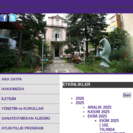
Notice
: Undefined index: HTTP_ACCEPT_LANGUAGE in
/home/sana45org/
ANA SAYFA
ETKİNLİKLER
HAKKIMIZDA
Geri
2026
İLETİŞİM
2025
ARALIK 2025
YÖNETİM ve KURULLAR
KASIM 2025
EKİM 2025
SANATEVİ MEKAN ALBÜMÜ
EKİM 2025
| 102.
AYLIK/YILLIK PROGRAM
YILINDA