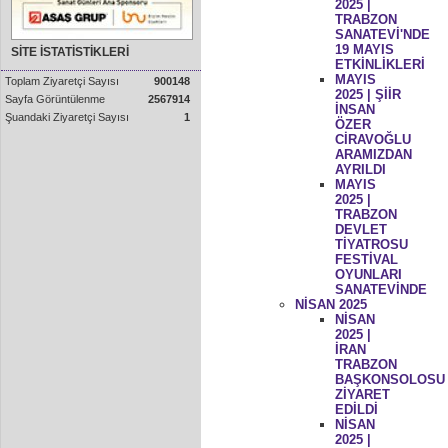
2025 |
TRABZON
SANATEVİ'NDE
19 MAYIS
SİTE İSTATİSTİKLERİ
ETKİNLİKLERİ
MAYIS
Toplam Ziyaretçi Sayısı
900148
2025 | ŞİİR
Sayfa Görüntülenme
2567914
İNSAN
Şuandaki Ziyaretçi Sayısı
1
ÖZER
CİRAVOĞLU
ARAMIZDAN
AYRILDI
MAYIS
2025 |
TRABZON
DEVLET
TİYATROSU
FESTİVAL
OYUNLARI
SANATEVİNDE
NİSAN 2025
NİSAN
2025 |
İRAN
TRABZON
BAŞKONSOLOSU
ZİYARET
EDİLDİ
NİSAN
2025 |