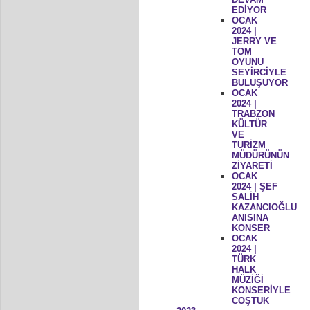
EDİYOR
OCAK
2024 |
JERRY VE
TOM
OYUNU
SEYİRCİYLE
BULUŞUYOR
OCAK
2024 |
TRABZON
KÜLTÜR
VE
TURİZM
MÜDÜRÜNÜN
ZİYARETİ
OCAK
2024 | ŞEF
SALİH
KAZANCIOĞLU
ANISINA
KONSER
OCAK
2024 |
TÜRK
HALK
MÜZİĞİ
KONSERİYLE
COŞTUK