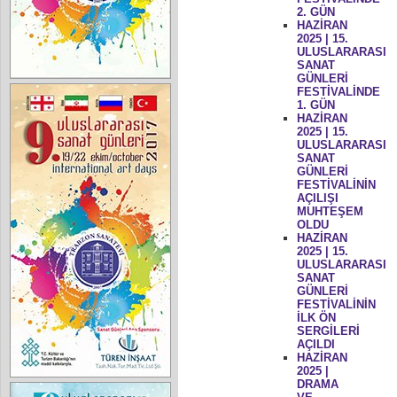
2. GÜN
HAZİRAN
2025 | 15.
ULUSLARARASI
SANAT
GÜNLERİ
FESTİVALİNDE
1. GÜN
HAZİRAN
2025 | 15.
ULUSLARARASI
SANAT
GÜNLERİ
FESTİVALİNİN
AÇILIŞI
MUHTEŞEM
OLDU
HAZİRAN
2025 | 15.
ULUSLARARASI
SANAT
GÜNLERİ
FESTİVALİNİN
İLK ÖN
SERGİLERİ
AÇILDI
HAZİRAN
2025 |
DRAMA