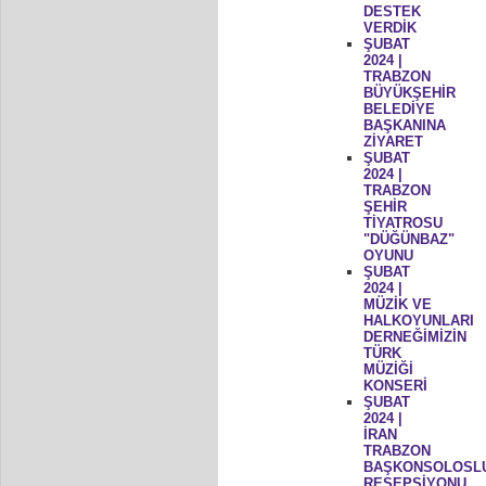
DESTEK
VERDİK
ŞUBAT
2024 |
TRABZON
BÜYÜKŞEHİR
BELEDİYE
BAŞKANINA
ZİYARET
ŞUBAT
2024 |
TRABZON
ŞEHİR
TİYATROSU
"DÜĞÜNBAZ"
OYUNU
ŞUBAT
2024 |
MÜZİK VE
HALKOYUNLARI
DERNEĞİMİZİN
TÜRK
MÜZİĞİ
KONSERİ
ŞUBAT
2024 |
İRAN
TRABZON
BAŞKONSOLOSL
RESEPSİYONU