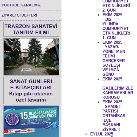
CUMHURİYET
YOUTUBE KANALIMIZ
ETKİNLİKLERİ
2. GÜN
EKİM 2025
ZİYARETÇİ DEFTERİ
| 102.
YILINDA
CUMHURİYET
ETKİNLİKLERİ
1. GÜN
EKİM 2025
| YAZAR-
YÖNETMEN
FEHMİ
GERÇEKER
SÖYLEŞİ
VE İMZA
GÜNÜ
EKİM 2025
|
GAZİLERİMİZLE
KAHRAMANLAR
KOROSU
EKİM 2025
| SAADET
PARTİSİ
ORTAHİSAR
İLÇE
BAŞKANI
ZİYARETİ
EYLÜL 2025