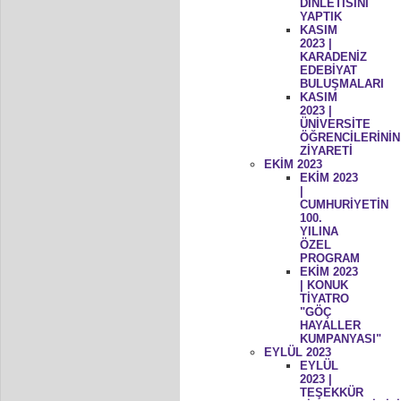
DİNLETİSİNİ
YAPTIK
KASIM
2023 |
KARADENİZ
EDEBİYAT
BULUŞMALARI
KASIM
2023 |
ÜNİVERSİTE
ÖĞRENCİLERİNİN
ZİYARETİ
EKİM 2023
EKİM 2023
|
CUMHURİYETİN
100.
YILINA
ÖZEL
PROGRAM
EKİM 2023
| KONUK
TİYATRO
"GÖÇ
HAYALLER
KUMPANYASI"
EYLÜL 2023
EYLÜL
2023 |
TEŞEKKÜR