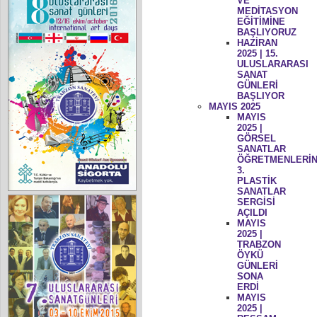
VE
MEDİTASYON
EĞİTİMİNE
BAŞLIYORUZ
HAZİRAN
2025 | 15.
ULUSLARARASI
SANAT
GÜNLERİ
BAŞLIYOR
MAYIS 2025
MAYIS
2025 |
GÖRSEL
SANATLAR
ÖĞRETMENLERİN
3.
PLASTİK
SANATLAR
SERGİSİ
AÇILDI
MAYIS
2025 |
TRABZON
ÖYKÜ
GÜNLERİ
SONA
ERDİ
MAYIS
2025 |