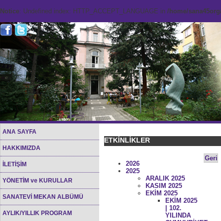
Notice
: Undefined index: HTTP_ACCEPT_LANGUAGE in
/home/sana45org/
ANA SAYFA
ETKİNLİKLER
HAKKIMIZDA
Geri
2026
İLETİŞİM
2025
ARALIK 2025
YÖNETİM ve KURULLAR
KASIM 2025
EKİM 2025
SANATEVİ MEKAN ALBÜMÜ
EKİM 2025
| 102.
AYLIK/YILLIK PROGRAM
YILINDA