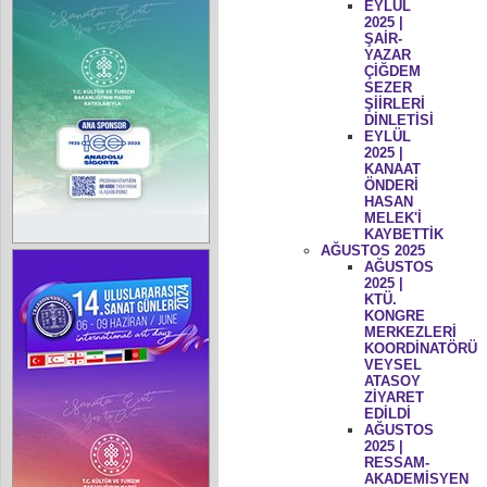
EYLÜL
2025 |
ŞAİR-
YAZAR
ÇİĞDEM
SEZER
ŞİİRLERİ
DİNLETİSİ
EYLÜL
2025 |
KANAAT
ÖNDERİ
HASAN
MELEK'İ
KAYBETTİK
AĞUSTOS 2025
AĞUSTOS
2025 |
KTÜ.
KONGRE
MERKEZLERİ
KOORDİNATÖRÜ
VEYSEL
ATASOY
ZİYARET
EDİLDİ
AĞUSTOS
2025 |
RESSAM-
AKADEMİSYEN