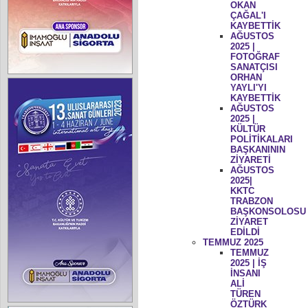
OKAN
ÇAĞAL'I
KAYBETTİK
AĞUSTOS
2025 |
FOTOĞRAF
SANATÇISI
ORHAN
YAYLI'YI
KAYBETTİK
AĞUSTOS
2025 |
KÜLTÜR
POLİTİKALARI
BAŞKANININ
ZİYARETİ
AĞUSTOS
2025|
KKTC
TRABZON
BAŞKONSOLOSU
ZİYARET
EDİLDİ
TEMMUZ 2025
TEMMUZ
2025 | İŞ
İNSANI
ALİ
TÜREN
ÖZTÜRK