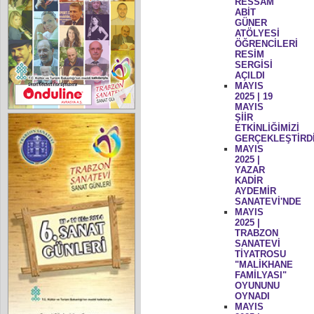
RESSAM
ABİT
GÜNER
ATÖLYESİ
ÖĞRENCİLERİ
RESİM
SERGİSİ
AÇILDI
MAYIS
2025 | 19
MAYIS
ŞİİR
ETKİNLİĞİMİZİ
GERÇEKLEŞTİRD
MAYIS
2025 |
YAZAR
KADİR
AYDEMİR
SANATEVİ'NDE
MAYIS
2025 |
TRABZON
SANATEVİ
TİYATROSU
"MALİKHANE
FAMİLYASI"
OYUNUNU
OYNADI
MAYIS