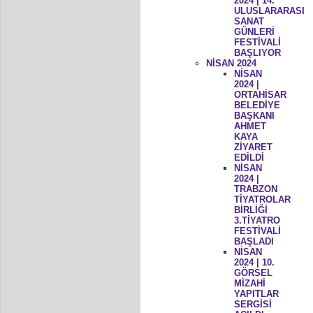
2024 | 14.
ULUSLARARASI
SANAT
GÜNLERİ
FESTİVALİ
BAŞLIYOR
NİSAN 2024
NİSAN
2024 |
ORTAHİSAR
BELEDİYE
BAŞKANI
AHMET
KAYA
ZİYARET
EDİLDİ
NİSAN
2024 |
TRABZON
TİYATROLAR
BİRLİĞİ
3.TİYATRO
FESTİVALİ
BAŞLADI
NİSAN
2024 | 10.
GÖRSEL
MİZAHİ
YAPITLAR
SERGİSİ