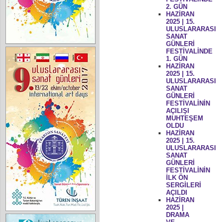
2. GÜN
HAZİRAN
2025 | 15.
ULUSLARARASI
SANAT
GÜNLERİ
FESTİVALİNDE
1. GÜN
HAZİRAN
2025 | 15.
ULUSLARARASI
SANAT
GÜNLERİ
FESTİVALİNİN
AÇILIŞI
MUHTEŞEM
OLDU
HAZİRAN
2025 | 15.
ULUSLARARASI
SANAT
GÜNLERİ
FESTİVALİNİN
İLK ÖN
SERGİLERİ
AÇILDI
HAZİRAN
2025 |
DRAMA