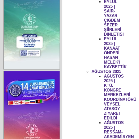
EYLÜL
2025 |
ŞAİR-
YAZAR
ÇİĞDEM
SEZER
ŞİİRLERİ
DİNLETİSİ
EYLÜL
2025 |
KANAAT
ÖNDERİ
HASAN
MELEK'İ
KAYBETTİK
AĞUSTOS 2025
AĞUSTOS
2025 |
KTÜ.
KONGRE
MERKEZLERİ
KOORDİNATÖRÜ
VEYSEL
ATASOY
ZİYARET
EDİLDİ
AĞUSTOS
2025 |
RESSAM-
AKADEMİSYEN