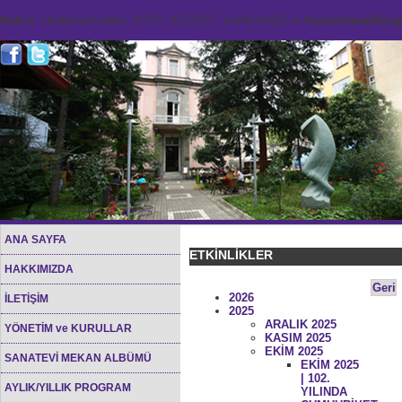
Notice
: Undefined index: HTTP_ACCEPT_LANGUAGE in
/home/sana45org/
ANA SAYFA
ETKİNLİKLER
HAKKIMIZDA
Geri
2026
İLETİŞİM
2025
ARALIK 2025
YÖNETİM ve KURULLAR
KASIM 2025
EKİM 2025
SANATEVİ MEKAN ALBÜMÜ
EKİM 2025
| 102.
AYLIK/YILLIK PROGRAM
YILINDA