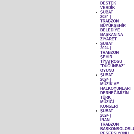
DESTEK
VERDİK
ŞUBAT
2024 |
TRABZON
BÜYÜKŞEHİR
BELEDİYE
BAŞKANINA
ZİYARET
ŞUBAT
2024 |
TRABZON
ŞEHİR
TİYATROSU
"DÜĞÜNBAZ"
OYUNU
ŞUBAT
2024 |
MÜZİK VE
HALKOYUNLARI
DERNEĞİMİZİN
TÜRK
MÜZİĞİ
KONSERİ
ŞUBAT
2024 |
İRAN
TRABZON
BAŞKONSOLOSL
RESEPSİYONU