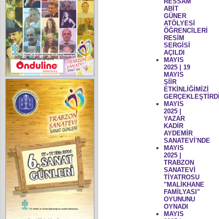
RESSAM
ABİT
GÜNER
ATÖLYESİ
ÖĞRENCİLERİ
RESİM
SERGİSİ
AÇILDI
MAYIS
2025 | 19
MAYIS
ŞİİR
ETKİNLİĞİMİZİ
GERÇEKLEŞTİRD
MAYIS
2025 |
YAZAR
KADİR
AYDEMİR
SANATEVİ'NDE
MAYIS
2025 |
TRABZON
SANATEVİ
TİYATROSU
"MALİKHANE
FAMİLYASI"
OYUNUNU
OYNADI
MAYIS