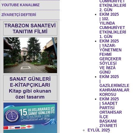
CUMHURİYET
YOUTUBE KANALIMIZ
ETKİNLİKLERİ
2. GÜN
EKİM 2025
ZİYARETÇİ DEFTERİ
| 102.
YILINDA
CUMHURİYET
ETKİNLİKLERİ
1. GÜN
EKİM 2025
| YAZAR-
YÖNETMEN
FEHMİ
GERÇEKER
SÖYLEŞİ
VE İMZA
GÜNÜ
EKİM 2025
|
GAZİLERİMİZLE
KAHRAMANLAR
KOROSU
EKİM 2025
| SAADET
PARTİSİ
ORTAHİSAR
İLÇE
BAŞKANI
ZİYARETİ
EYLÜL 2025