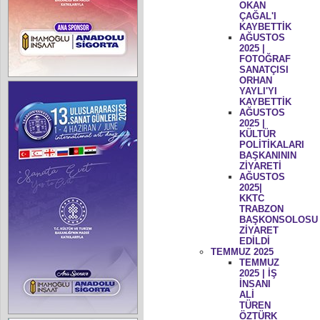
OKAN
ÇAĞAL'I
KAYBETTİK
AĞUSTOS
2025 |
FOTOĞRAF
SANATÇISI
ORHAN
YAYLI'YI
KAYBETTİK
AĞUSTOS
2025 |
KÜLTÜR
POLİTİKALARI
BAŞKANININ
ZİYARETİ
AĞUSTOS
2025|
KKTC
TRABZON
BAŞKONSOLOSU
ZİYARET
EDİLDİ
TEMMUZ 2025
TEMMUZ
2025 | İŞ
İNSANI
ALİ
TÜREN
ÖZTÜRK