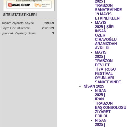
2025 |
TRABZON
SANATEVİ'NDE
19 MAYIS
SİTE İSTATİSTİKLERİ
ETKİNLİKLERİ
MAYIS
Toplam Ziyaretçi Sayısı
899359
2025 | ŞİİR
Sayfa Görüntülenme
2561539
İNSAN
Şuandaki Ziyaretçi Sayısı
3
ÖZER
CİRAVOĞLU
ARAMIZDAN
AYRILDI
MAYIS
2025 |
TRABZON
DEVLET
TİYATROSU
FESTİVAL
OYUNLARI
SANATEVİNDE
NİSAN 2025
NİSAN
2025 |
İRAN
TRABZON
BAŞKONSOLOSU
ZİYARET
EDİLDİ
NİSAN
2025 |