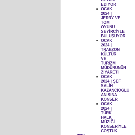
EDİYOR
OCAK
2024 |
JERRY VE
TOM
OYUNU
SEYİRCİYLE
BULUŞUYOR
OCAK
2024 |
TRABZON
KÜLTÜR
VE
TURİZM
MÜDÜRÜNÜN
ZİYARETİ
OCAK
2024 | ŞEF
SALİH
KAZANCIOĞLU
ANISINA
KONSER
OCAK
2024 |
TÜRK
HALK
MÜZİĞİ
KONSERİYLE
COŞTUK