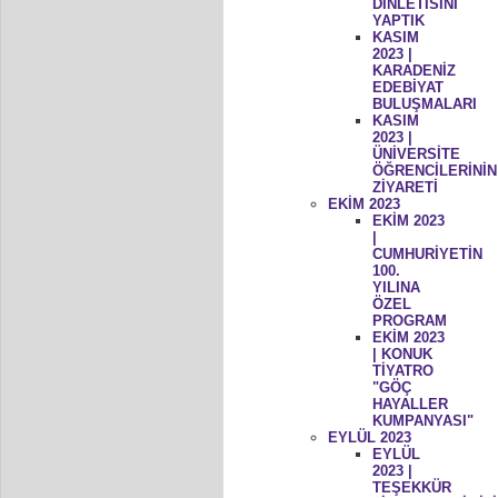
DİNLETİSİNİ
YAPTIK
KASIM
2023 |
KARADENİZ
EDEBİYAT
BULUŞMALARI
KASIM
2023 |
ÜNİVERSİTE
ÖĞRENCİLERİNİN
ZİYARETİ
EKİM 2023
EKİM 2023
|
CUMHURİYETİN
100.
YILINA
ÖZEL
PROGRAM
EKİM 2023
| KONUK
TİYATRO
"GÖÇ
HAYALLER
KUMPANYASI"
EYLÜL 2023
EYLÜL
2023 |
TEŞEKKÜR