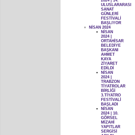
2024 | 14.
ULUSLARARASI
SANAT
GÜNLERİ
FESTİVALİ
BAŞLIYOR
NİSAN 2024
NİSAN
2024 |
ORTAHİSAR
BELEDİYE
BAŞKANI
AHMET
KAYA
ZİYARET
EDİLDİ
NİSAN
2024 |
TRABZON
TİYATROLAR
BİRLİĞİ
3.TİYATRO
FESTİVALİ
BAŞLADI
NİSAN
2024 | 10.
GÖRSEL
MİZAHİ
YAPITLAR
SERGİSİ