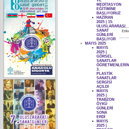
VE
MEDİTASYON
EĞİTİMİNE
BAŞLIYORUZ
HAZİRAN
2025 | 15.
ULUSLARARASI
SANAT
Etik
GÜNLERİ
BAŞLIYOR
MAYIS 2025
MAYIS
2025 |
GÖRSEL
SANATLAR
ÖĞRETMENLERİN
3.
PLASTİK
SANATLAR
SERGİSİ
AÇILDI
MAYIS
2025 |
TRABZON
ÖYKÜ
GÜNLERİ
SONA
ERDİ
MAYIS
2025 |