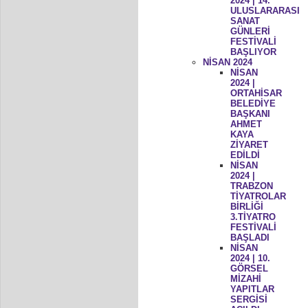
2024 | 14.
ULUSLARARASI
SANAT
GÜNLERİ
FESTİVALİ
BAŞLIYOR
NİSAN 2024
NİSAN
2024 |
ORTAHİSAR
BELEDİYE
BAŞKANI
AHMET
KAYA
ZİYARET
EDİLDİ
NİSAN
2024 |
TRABZON
TİYATROLAR
BİRLİĞİ
3.TİYATRO
FESTİVALİ
BAŞLADI
NİSAN
2024 | 10.
GÖRSEL
MİZAHİ
YAPITLAR
SERGİSİ