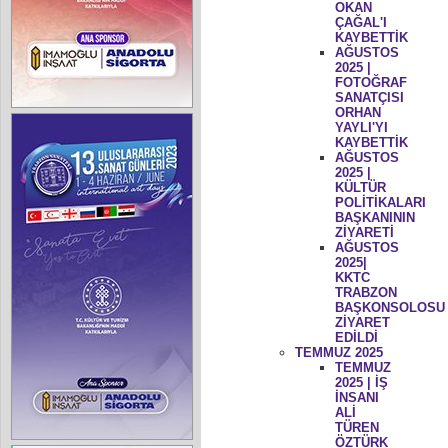
OKAN
ÇAĞAL'I
KAYBETTİK
AĞUSTOS
2025 |
FOTOĞRAF
SANATÇISI
ORHAN
YAYLI'YI
KAYBETTİK
AĞUSTOS
2025 |
KÜLTÜR
POLİTİKALARI
BAŞKANININ
ZİYARETİ
AĞUSTOS
2025|
KKTC
TRABZON
BAŞKONSOLOSU
ZİYARET
EDİLDİ
TEMMUZ 2025
TEMMUZ
2025 | İŞ
İNSANI
ALİ
TÜREN
ÖZTÜRK