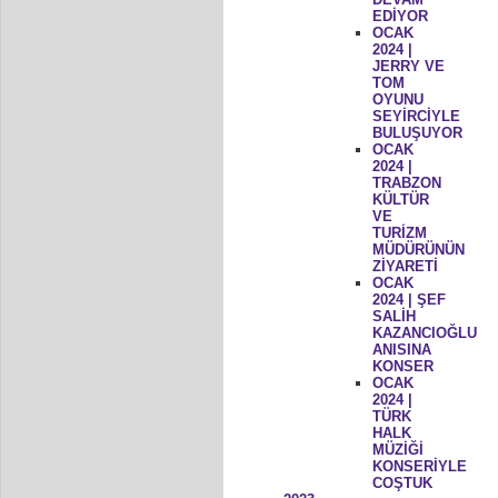
EDİYOR
OCAK
2024 |
JERRY VE
TOM
OYUNU
SEYİRCİYLE
BULUŞUYOR
OCAK
2024 |
TRABZON
KÜLTÜR
VE
TURİZM
MÜDÜRÜNÜN
ZİYARETİ
OCAK
2024 | ŞEF
SALİH
KAZANCIOĞLU
ANISINA
KONSER
OCAK
2024 |
TÜRK
HALK
MÜZİĞİ
KONSERİYLE
COŞTUK