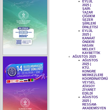
EYLÜL
2025 |
ŞAİR-
YAZAR
ÇİĞDEM
SEZER
ŞİİRLERİ
DİNLETİSİ
EYLÜL
2025 |
KANAAT
ÖNDERİ
HASAN
MELEK'İ
KAYBETTİK
AĞUSTOS 2025
AĞUSTOS
2025 |
KTÜ.
KONGRE
MERKEZLERİ
KOORDİNATÖRÜ
VEYSEL
ATASOY
ZİYARET
EDİLDİ
AĞUSTOS
2025 |
RESSAM-
AKADEMİSYEN