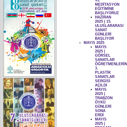
VE
MEDİTASYON
EĞİTİMİNE
BAŞLIYORUZ
HAZİRAN
2025 | 15.
ULUSLARARASI
SANAT
GÜNLERİ
BAŞLIYOR
MAYIS 2025
MAYIS
2025 |
GÖRSEL
SANATLAR
ÖĞRETMENLERİN
3.
PLASTİK
SANATLAR
SERGİSİ
AÇILDI
MAYIS
2025 |
TRABZON
ÖYKÜ
GÜNLERİ
SONA
ERDİ
MAYIS
2025 |