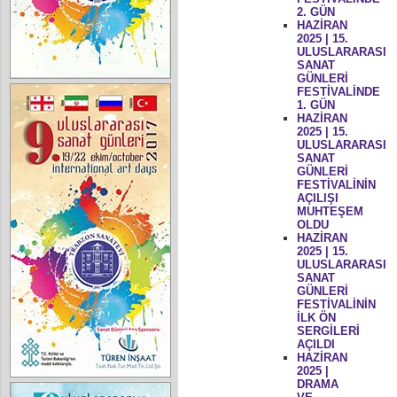
2. GÜN
HAZİRAN
2025 | 15.
ULUSLARARASI
SANAT
GÜNLERİ
FESTİVALİNDE
1. GÜN
HAZİRAN
2025 | 15.
ULUSLARARASI
SANAT
GÜNLERİ
FESTİVALİNİN
AÇILIŞI
MUHTEŞEM
OLDU
HAZİRAN
2025 | 15.
ULUSLARARASI
SANAT
GÜNLERİ
FESTİVALİNİN
İLK ÖN
SERGİLERİ
AÇILDI
HAZİRAN
2025 |
DRAMA