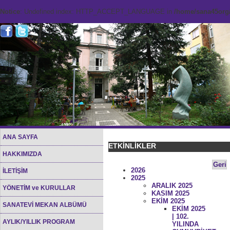
Notice
: Undefined index: HTTP_ACCEPT_LANGUAGE in
/home/sana45org/
ANA SAYFA
ETKİNLİKLER
HAKKIMIZDA
Geri
2026
İLETİŞİM
2025
ARALIK 2025
YÖNETİM ve KURULLAR
KASIM 2025
EKİM 2025
SANATEVİ MEKAN ALBÜMÜ
EKİM 2025
| 102.
AYLIK/YILLIK PROGRAM
YILINDA