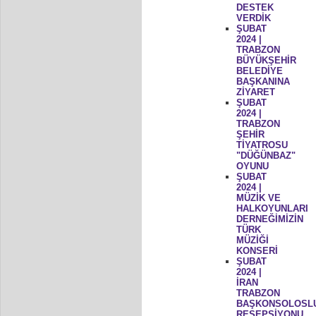
DESTEK
VERDİK
ŞUBAT
2024 |
TRABZON
BÜYÜKŞEHİR
BELEDİYE
BAŞKANINA
ZİYARET
ŞUBAT
2024 |
TRABZON
ŞEHİR
TİYATROSU
"DÜĞÜNBAZ"
OYUNU
ŞUBAT
2024 |
MÜZİK VE
HALKOYUNLARI
DERNEĞİMİZİN
TÜRK
MÜZİĞİ
KONSERİ
ŞUBAT
2024 |
İRAN
TRABZON
BAŞKONSOLOSL
RESEPSİYONU