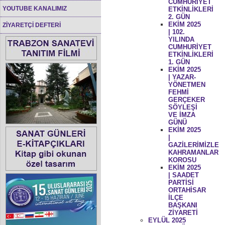
CUMHURİYET
YOUTUBE KANALIMIZ
ETKİNLİKLERİ
2. GÜN
EKİM 2025
ZİYARETÇİ DEFTERİ
| 102.
YILINDA
CUMHURİYET
ETKİNLİKLERİ
1. GÜN
EKİM 2025
| YAZAR-
YÖNETMEN
FEHMİ
GERÇEKER
SÖYLEŞİ
VE İMZA
GÜNÜ
EKİM 2025
|
GAZİLERİMİZLE
KAHRAMANLAR
KOROSU
EKİM 2025
| SAADET
PARTİSİ
ORTAHİSAR
İLÇE
BAŞKANI
ZİYARETİ
EYLÜL 2025