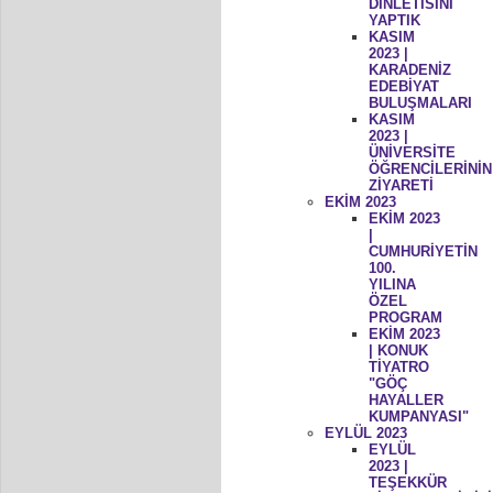
DİNLETİSİNİ
YAPTIK
KASIM
2023 |
KARADENİZ
EDEBİYAT
BULUŞMALARI
KASIM
2023 |
ÜNİVERSİTE
ÖĞRENCİLERİNİN
ZİYARETİ
EKİM 2023
EKİM 2023
|
CUMHURİYETİN
100.
YILINA
ÖZEL
PROGRAM
EKİM 2023
| KONUK
TİYATRO
"GÖÇ
HAYALLER
KUMPANYASI"
EYLÜL 2023
EYLÜL
2023 |
TEŞEKKÜR