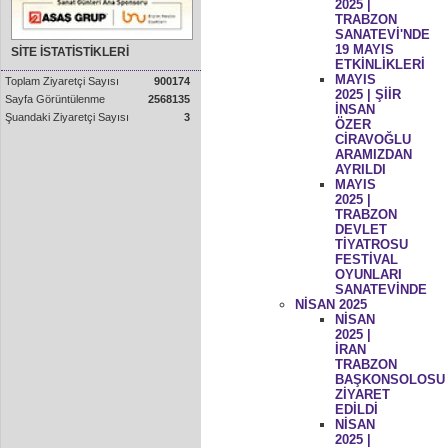
2025 |
TRABZON
SANATEVİ'NDE
19 MAYIS
SİTE İSTATİSTİKLERİ
ETKİNLİKLERİ
MAYIS
Toplam Ziyaretçi Sayısı
900174
2025 | ŞİİR
Sayfa Görüntülenme
2568135
İNSAN
Şuandaki Ziyaretçi Sayısı
3
ÖZER
CİRAVOĞLU
ARAMIZDAN
AYRILDI
MAYIS
2025 |
TRABZON
DEVLET
TİYATROSU
FESTİVAL
OYUNLARI
SANATEVİNDE
NİSAN 2025
NİSAN
2025 |
İRAN
TRABZON
BAŞKONSOLOSU
ZİYARET
EDİLDİ
NİSAN
2025 |