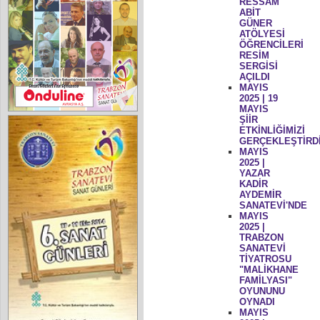
RESSAM
ABİT
GÜNER
ATÖLYESİ
ÖĞRENCİLERİ
RESİM
SERGİSİ
AÇILDI
MAYIS
2025 | 19
MAYIS
ŞİİR
ETKİNLİĞİMİZİ
GERÇEKLEŞTİRD
MAYIS
2025 |
YAZAR
KADİR
AYDEMİR
SANATEVİ'NDE
MAYIS
2025 |
TRABZON
SANATEVİ
TİYATROSU
"MALİKHANE
FAMİLYASI"
OYUNUNU
OYNADI
MAYIS