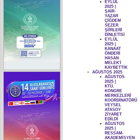
EYLÜL
2025 |
ŞAİR-
YAZAR
ÇİĞDEM
SEZER
ŞİİRLERİ
DİNLETİSİ
EYLÜL
2025 |
KANAAT
ÖNDERİ
HASAN
MELEK'İ
KAYBETTİK
AĞUSTOS 2025
AĞUSTOS
2025 |
KTÜ.
KONGRE
MERKEZLERİ
KOORDİNATÖRÜ
VEYSEL
ATASOY
ZİYARET
EDİLDİ
AĞUSTOS
2025 |
RESSAM-
AKADEMİSYEN