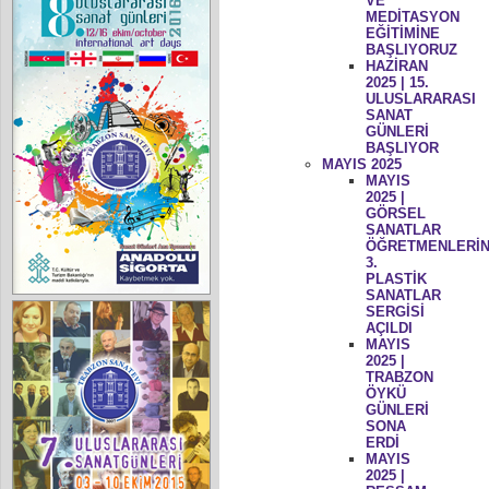
VE
MEDİTASYON
EĞİTİMİNE
BAŞLIYORUZ
HAZİRAN
2025 | 15.
ULUSLARARASI
SANAT
GÜNLERİ
BAŞLIYOR
MAYIS 2025
MAYIS
2025 |
GÖRSEL
SANATLAR
ÖĞRETMENLERİN
3.
PLASTİK
SANATLAR
SERGİSİ
AÇILDI
MAYIS
2025 |
TRABZON
ÖYKÜ
GÜNLERİ
SONA
ERDİ
MAYIS
2025 |