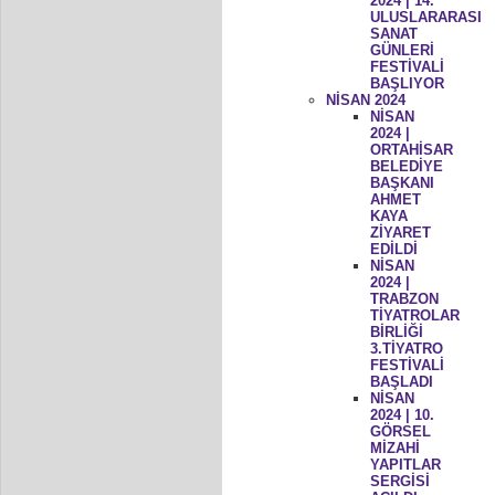
2024 | 14.
ULUSLARARASI
SANAT
GÜNLERİ
FESTİVALİ
BAŞLIYOR
NİSAN 2024
NİSAN
2024 |
ORTAHİSAR
BELEDİYE
BAŞKANI
AHMET
KAYA
ZİYARET
EDİLDİ
NİSAN
2024 |
TRABZON
TİYATROLAR
BİRLİĞİ
3.TİYATRO
FESTİVALİ
BAŞLADI
NİSAN
2024 | 10.
GÖRSEL
MİZAHİ
YAPITLAR
SERGİSİ