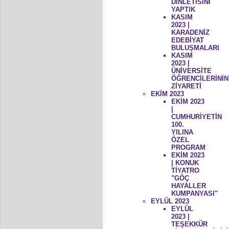
DİNLETİSİNİ
YAPTIK
KASIM
2023 |
KARADENİZ
EDEBİYAT
BULUŞMALARI
KASIM
2023 |
ÜNİVERSİTE
ÖĞRENCİLERİNİN
ZİYARETİ
EKİM 2023
EKİM 2023
|
CUMHURİYETİN
100.
YILINA
ÖZEL
PROGRAM
EKİM 2023
| KONUK
TİYATRO
"GÖÇ
HAYALLER
KUMPANYASI"
EYLÜL 2023
EYLÜL
2023 |
TEŞEKKÜR