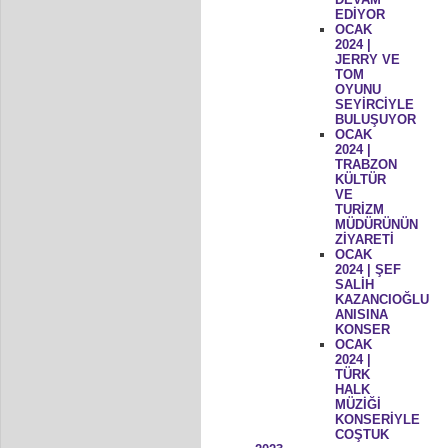
EDİYOR
OCAK
2024 |
JERRY VE
TOM
OYUNU
SEYİRCİYLE
BULUŞUYOR
OCAK
2024 |
TRABZON
KÜLTÜR
VE
TURİZM
MÜDÜRÜNÜN
ZİYARETİ
OCAK
2024 | ŞEF
SALİH
KAZANCIOĞLU
ANISINA
KONSER
OCAK
2024 |
TÜRK
HALK
MÜZİĞİ
KONSERİYLE
COŞTUK