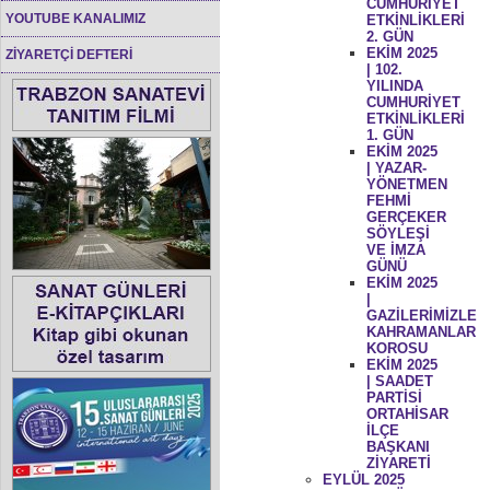
CUMHURİYET
YOUTUBE KANALIMIZ
ETKİNLİKLERİ
2. GÜN
EKİM 2025
ZİYARETÇİ DEFTERİ
| 102.
YILINDA
CUMHURİYET
ETKİNLİKLERİ
1. GÜN
EKİM 2025
| YAZAR-
YÖNETMEN
FEHMİ
GERÇEKER
SÖYLEŞİ
VE İMZA
GÜNÜ
EKİM 2025
|
GAZİLERİMİZLE
KAHRAMANLAR
KOROSU
EKİM 2025
| SAADET
PARTİSİ
ORTAHİSAR
İLÇE
BAŞKANI
ZİYARETİ
EYLÜL 2025