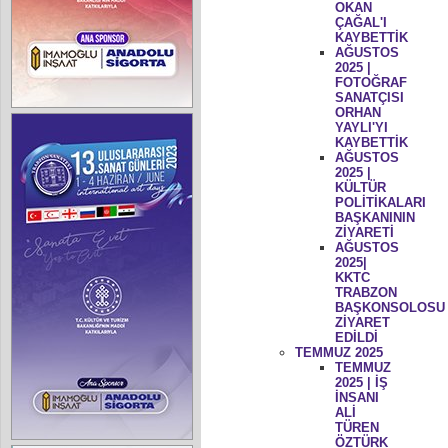
OKAN
ÇAĞAL'I
KAYBETTİK
AĞUSTOS
2025 |
FOTOĞRAF
SANATÇISI
ORHAN
YAYLI'YI
KAYBETTİK
AĞUSTOS
2025 |
KÜLTÜR
POLİTİKALARI
BAŞKANININ
ZİYARETİ
AĞUSTOS
2025|
KKTC
TRABZON
BAŞKONSOLOSU
ZİYARET
EDİLDİ
TEMMUZ 2025
TEMMUZ
2025 | İŞ
İNSANI
ALİ
TÜREN
ÖZTÜRK