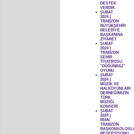
DESTEK
VERDİK
ŞUBAT
2024 |
TRABZON
BÜYÜKŞEHİR
BELEDİYE
BAŞKANINA
ZİYARET
ŞUBAT
2024 |
TRABZON
ŞEHİR
TİYATROSU
"DÜĞÜNBAZ"
OYUNU
ŞUBAT
2024 |
MÜZİK VE
HALKOYUNLARI
DERNEĞİMİZİN
TÜRK
MÜZİĞİ
KONSERİ
ŞUBAT
2024 |
İRAN
TRABZON
BAŞKONSOLOSL
RESEPSİYONU