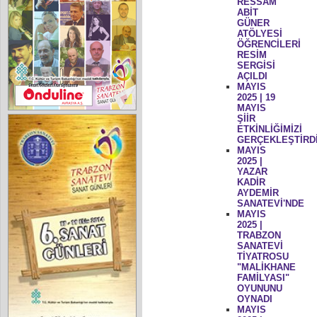
RESSAM
ABİT
GÜNER
ATÖLYESİ
ÖĞRENCİLERİ
RESİM
SERGİSİ
AÇILDI
MAYIS
2025 | 19
MAYIS
ŞİİR
ETKİNLİĞİMİZİ
GERÇEKLEŞTİRD
MAYIS
2025 |
YAZAR
KADİR
AYDEMİR
SANATEVİ'NDE
MAYIS
2025 |
TRABZON
SANATEVİ
TİYATROSU
"MALİKHANE
FAMİLYASI"
OYUNUNU
OYNADI
MAYIS