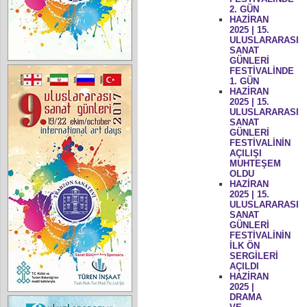
2. GÜN
HAZİRAN
2025 | 15.
ULUSLARARASI
SANAT
GÜNLERİ
FESTİVALİNDE
1. GÜN
HAZİRAN
2025 | 15.
ULUSLARARASI
SANAT
GÜNLERİ
FESTİVALİNİN
AÇILIŞI
MUHTEŞEM
OLDU
HAZİRAN
2025 | 15.
ULUSLARARASI
SANAT
GÜNLERİ
FESTİVALİNİN
İLK ÖN
SERGİLERİ
AÇILDI
HAZİRAN
2025 |
DRAMA