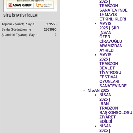
2025 |
TRABZON
SANATEVİ'NDE
19 MAYIS
SİTE İSTATİSTİKLERİ
ETKİNLİKLERİ
MAYIS
Toplam Ziyaretçi Sayısı
899555
2025 | ŞİİR
Sayfa Görüntülenme
2563990
İNSAN
Şuandaki Ziyaretçi Sayısı
2
ÖZER
CİRAVOĞLU
ARAMIZDAN
AYRILDI
MAYIS
2025 |
TRABZON
DEVLET
TİYATROSU
FESTİVAL
OYUNLARI
SANATEVİNDE
NİSAN 2025
NİSAN
2025 |
İRAN
TRABZON
BAŞKONSOLOSU
ZİYARET
EDİLDİ
NİSAN
2025 |