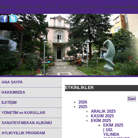
Notice
: Undefined index: HTTP_ACCEPT_LANGUAGE in
/home/sana45org/
ANA SAYFA
ETKİNLİKLER
HAKKIMIZDA
Geri
2026
İLETİŞİM
2025
ARALIK 2025
YÖNETİM ve KURULLAR
KASIM 2025
EKİM 2025
SANATEVİ MEKAN ALBÜMÜ
EKİM 2025
| 102.
AYLIK/YILLIK PROGRAM
YILINDA