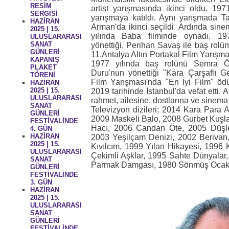
RESİM
artist yarışmasında ikinci oldu.
1971
SERGİSİ
yarışmaya katıldı. Aynı yarışmada Ta
HAZİRAN
Arman'da ikinci seçildi. Ardında si
2025 | 15.
yılında Baba filminde oynadı.
19
ULUSLARARASI
SANAT
yönettiği, Perihan Savaş ile baş rolün
GÜNLERİ
11.Antalya Altın Portakal Film Yarışmas
KAPANIŞ
1977 yılında baş rolünü Semra Öz
PLAKET
Duru'nun yönettiği "Kara Çarşaflı Ge
TÖRENİ
Film Yarışması'nda "En İyi Film" öd
HAZİRAN
2025 | 15.
2019 tarihinde İstanbul'da vefat etti.
A
ULUSLARARASI
rahmet, ailesine, dostlarına ve sinema
SANAT
Televizyon dizileri;
2014 Kara Para 
GÜNLERİ
2009 Maskeli Balo,
2008 Gurbet Kuşla
FESTİVALİNDE
Hacı,
2006 Candan Öte,
2005 Düşl
4. GÜN
HAZİRAN
2003 Yeşilçam Denizi,
2002 Berivan
2025 | 15.
Kıvılcım,
1999 Yılan Hikayesi,
1996 K
ULUSLARARASI
Çekimli Aşklar,
1995 Sahte Dünyalar
SANAT
Parmak Damgası,
1980 Sönmüş Ocak.
GÜNLERİ
FESTİVALİNDE
3. GÜN
HAZİRAN
2025 | 15.
ULUSLARARASI
SANAT
GÜNLERİ
FESTİVALİNDE