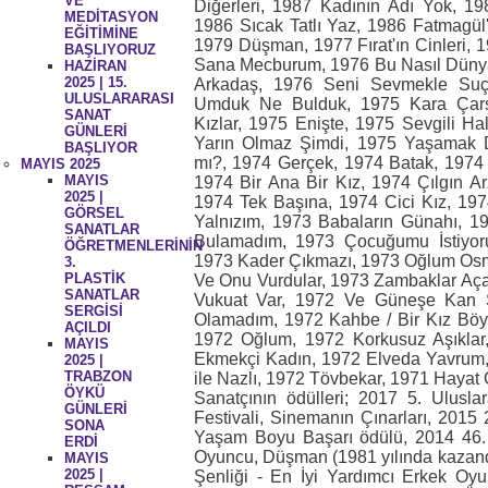
VE
Diğerleri, 1987 Kadının Adı Yok, 1
MEDİTASYON
1986 Sıcak Tatlı Yaz, 1986 Fatmagül
EĞİTİMİNE
1979 Düşman, 1977 Fırat'ın Cinleri, 
BAŞLIYORUZ
Sana Mecburum, 1976 Bu Nasıl Düny
HAZİRAN
2025 | 15.
Arkadaş, 1976 Seni Sevmekle Suç
ULUSLARARASI
Umduk Ne Bulduk, 1975 Kara Çarşa
SANAT
Kızlar, 1975 Enişte, 1975 Sevgili H
GÜNLERİ
Yarın Olmaz Şimdi, 1975 Yaşamak D
BAŞLIYOR
mı?, 1974 Gerçek, 1974 Batak, 1974 
MAYIS 2025
MAYIS
1974 Bir Ana Bir Kız, 1974 Çılgın Ar
2025 |
1974 Tek Başına, 1974 Cici Kız, 19
GÖRSEL
Yalnızım, 1973 Babaların Günahı, 19
SANATLAR
Bulamadım, 1973 Çocuğumu İstiyoru
ÖĞRETMENLERİNİN
1973 Kader Çıkmazı, 1973 Oğlum Osm
3.
PLASTİK
Ve Onu Vurdular, 1973 Zambaklar Aç
SANATLAR
Vukuat Var, 1972 Ve Güneşe Kan S
SERGİSİ
Olamadım, 1972 Kahbe / Bir Kız Böyl
AÇILDI
1972 Oğlum, 1972 Korkusuz Aşıklar
MAYIS
Ekmekçi Kadın, 1972 Elveda Yavrum,
2025 |
TRABZON
ile Nazlı, 1972 Tövbekar, 1971 Hayat
ÖYKÜ
Sanatçının ödülleri; 2017 5. Ulusla
GÜNLERİ
Festivali, Sinemanın Çınarları, 2015 
SONA
Yaşam Boyu Başarı ödülü, 2014 46. 
ERDİ
Oyuncu, Düşman (1981 yılında kazandı
MAYIS
2025 |
Şenliği - En İyi Yardımcı Erkek Oy