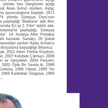
 yılında Ses Dergisinin açtığı
rık Akan birinci olurken, Aytaç
nema oyunculuğuna başladı. 1971
74 yılında Süreyya Duru'nun
ü paylaştığı "Bedrana" adlı film;
ı'nda En iyi 2. Film" ödülü aldı.
damar'la paylaştığı; Süreyya
lin" 14. Antalya Altın Portakal
ülü kazandı.
Sanatçı, 26 Şubat
ramızdan ayrılan Aytaç Arman'a
 dünyasına başsağlığı diliyoruz.
Aşk,
2011 Adını Feriha Koydum,
rı,
2007 Kelebek Çıkmazı,
2006
er ve Gerçekler,
2004 Perçem,
,
2002 Öyle Bir Sevda ki,
1999
urtuluş,
1996 Yaban,
1995 Yer
,
1989 Kantodan Tangoya,
1985
..