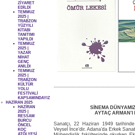
ZİYARET
EDİLDİ
TEMMUZ
2025 |
TRABZON
YÜZYILI
KİTABI
TANITIMI
YAPILDI
TEMMUZ
2025 |
YAZAR
NİHAT
GENÇ
ANILDI
TEMMUZ
2025 |
TRABZON
KÜLTÜR
...................................................................
YOLU
FESTİVALİ
KAPSAMINDAYIZ
HAZİRAN 2025
HAZİRAN
SİNEMA DÜNYAMIZ
2025 |
AYTAÇ ARMAN'I
RESSAM
BURCU
Sanatçı, 22 Haziran 1949 tarihind
ÖNCEL
Veysel İnce'dir. Adana'da Erkek Sanat 
KOÇ
ATÖLYESİ
Mühendislik fakültesinde okurken Ek