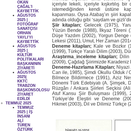
OKAN
içeriyle lekeli, içeriyle kışkırtılış b
ÇAĞAL'I
istemediğinden kendi üstüne kapa
KAYBETTİK
kapanması. Oysa Atabaş’ın şiiri kapalı 
AĞUSTOS
adında olduğu gibi ‘saydam ve gizli’dir
2025 |
FOTOĞRAF
Şiir kitapları;
Gelecek (1975), Yan
SANATÇISI
Yüzün Bende (1988), İlkyaz Töreni (
ORHAN
Düşe Yazdım (2002), Yorgun Denge (
YAYLI'YI
Lekesi (2011), Umut, Her Zaman (2014
KAYBETTİK
Deneme kitapları;
Kale ve Bozkır (
AĞUSTOS
2025 |
(1999), Türkçe Yaralı Dilim (2003), 
KÜLTÜR
Araştırma_inceleme kitapları;
Dilin 
POLİTİKALARI
(2009), Çağdağ Şiirimizde Karadeniz 
BAŞKANININ
Deneme-Hazırlama Kitapları;
Niyazi 
ZİYARETİ
Can ile, 1985), Şimdi Okullu Olduk / O
AĞUSTOS
2025|
Bilmece Bildirmece (1991), Aziz Ne
KKTC
Dönemi Türk Edebiyatı (A. Şimşek, D.
TRABZON
Rüzgârı / Ankara Şiirleri Seçkisi (A
BAŞKONSOLOSU
Atuf Kansu Şiir Buluşması (1999), 2
ZİYARET
Türkiye’de Eleştiri ve Deneme (200
EDİLDİ
TEMMUZ 2025
Hikmet (2003), Dil ve Dilimiz Türkçe (
TEMMUZ
2025 | İŞ
İNSANI
ALİ
TÜREN
ÖZTÜRK