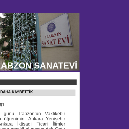
ABZON SANATEVİ
I DAHA KAYBETTİK
'I
günü Trabzon’un Vakfıkebir
ta öğrenimini Ankara Yenişehir
kara İktisadi Ticari İlimler