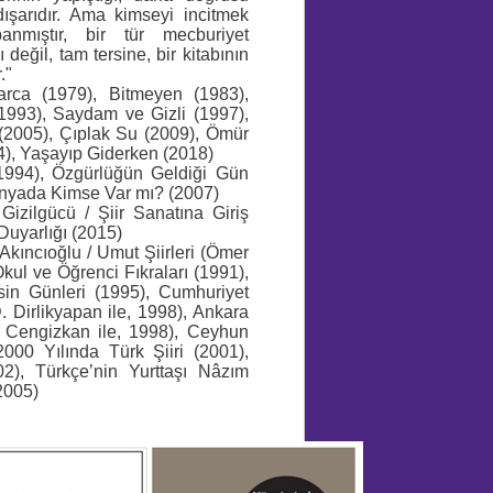
ir dışarıdır. Ama kimseyi incitmek
nmıştır, bir tür mecburiyet
değil, tam tersine, bir kitabının
."
arca (1979), Bitmeyen (1983),
1993), Saydam ve Gizli (1997),
2005), Çıplak Su (2009), Ömür
), Yaşayıp Giderken (2018)
1994), Özgürlüğün Geldiği Gün
Dünyada Kimse Var mı? (2007)
Gizilgücü / Şiir Sanatına Giriş
Duyarlığı (2015)
Akıncıoğlu / Umut Şiirleri (Ömer
kul ve Öğrenci Fıkraları (1991),
sin Günleri (1995), Cumhuriyet
 Dirlikyapan ile, 1998), Ankara
li Cengizkan ile, 1998), Ceyhun
000 Yılında Türk Şiiri (2001),
2), Türkçe’nin Yurttaşı Nâzım
2005)