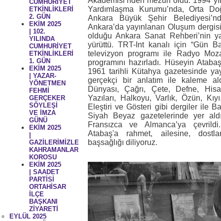
Akademisi’nden mezun oldu. 1994 yı
CUMHURİYET
Yardımlaşma Kurumu’nda, Orta Doğ
ETKİNLİKLERİ
2. GÜN
Ankara Büyük Şehir Belediyesi’nd
EKİM 2025
Ankara’da yayınlanan Oluşum dergisi
| 102.
olduğu Ankara Sanat Rehberi’nin yaz
YILINDA
yürüttü. TRT-Int kanalı için “Gün Baş
CUMHURİYET
televizyon programı ile Radyo Moza
ETKİNLİKLERİ
1. GÜN
programını hazırladı. Hüseyin Atabaş’
EKİM 2025
1961 tarihli Kütahya gazetesinde y
| YAZAR-
gerçekçi bir anlatım ile kaleme al
YÖNETMEN
Dünyası, Çağrı, Çete, Defne, Hisa
FEHMİ
Yazıları, Halkoyu, Varlık, Özün, Kı
GERÇEKER
SÖYLEŞİ
Eleştiri ve Gösteri gibi dergiler ile 
VE İMZA
Siyah Beyaz gazetelerinde yer aldı.
GÜNÜ
Fransızca ve Almanca’ya çevrild
EKİM 2025
Atabaş'a rahmet, ailesine, dostl
|
başsağlığı diliyoruz.
GAZİLERİMİZLE
KAHRAMANLAR
KOROSU
EKİM 2025
| SAADET
PARTİSİ
ORTAHİSAR
İLÇE
BAŞKANI
ZİYARETİ
EYLÜL 2025