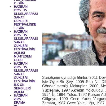
2. GÜN
HAZİRAN
2025 | 15.
ULUSLARARASI
SANAT
GÜNLERİ
FESTİVALİNDE
1. GÜN
HAZİRAN
2025 | 15.
ULUSLARARASI
SANAT
GÜNLERİ
FESTİVALİNİN
AÇILIŞI
MUHTEŞEM
OLDU
HAZİRAN
2025 | 15.
ULUSLARARASI
SANAT
Sanatçının oynadığı filmler; 2011 De
GÜNLERİ
FESTİVALİNİN
İşte Öyle Bir Şey, 2005 Sen Ne Di
İLK ÖN
Gönderilmemiş Mektuplar, 2000 Me
SERGİLERİ
Yüzleşme, 1997 Akrebin Yolculuğu,
AÇILDI
1994 İz, 1994 Yolcu, 1992 Kurşun A
HAZİRAN
Gölgeye, 1990 Gece Yarısı Vurgun
2025 |
DRAMA
Zamanı, 1987 Gece Yolculuğu, 1987 