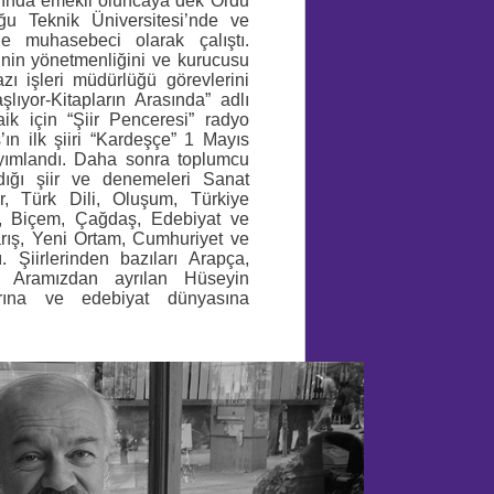
lında emekli oluncaya dek Ordu
u Teknik Üniversitesi’nde ve
e muhasebeci olarak çalıştı.
nin yönetmenliğini ve kurucusu
ı işleri müdürlüğü görevlerini
lıyor-Kitapların Arasında” adlı
ik için “Şiir Penceresi” radyo
ın ilk şiiri “Kardeşçe” 1 Mayıs
ayımlandı. Daha sonra toplumcu
dığı şiir ve denemeleri Sanat
r, Türk Dili, Oluşum, Türkiye
yı, Biçem, Çağdaş, Edebiyat ve
Barış, Yeni Ortam, Cumhuriyet ve
 Şiirlerinden bazıları Arapça,
i.
Aramızdan ayrılan Hüseyin
arına ve edebiyat dünyasına