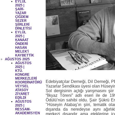
EYLÜL
2025 |
ŞAİR-
YAZAR
ÇİĞDEM
SEZER
ŞİİRLERİ
DİNLETİSİ
EYLÜL
2025 |
KANAAT
ÖNDERİ
HASAN
MELEK'İ
KAYBETTİK
AĞUSTOS 2025
AĞUSTOS
2025 |
KTÜ.
KONGRE
MERKEZLERİ
Edebiyatçılar Derneği, Dil Derneği, 
KOORDİNATÖRÜ
Yazarlar Sendikası üyesi olan Hüseyi
VEYSEL
ATASOY
Sol dergisinin açtığı yarışmasını şiir
ZİYARET
“İlkyaz Töreni” adlı eseri ile de 
EDİLDİ
Ödülü’nün sahibi oldu. Şair Şükrü Erb
AĞUSTOS
"Hüseyin Atabaş’ın şiiri, tematik olar
2025 |
dışarıda da neredeyse aynı ağırlık
RESSAM-
AKADEMİSYEN
merkezi dışarıdır ama eteklerine iç