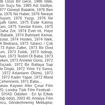
986 Uzun Bir Gece, 1986 İstek,
'ün Suçu Ne, 1985 Adı Vasfiye,
1977 Güneşli Bataklık, 1976 Ben
a, 1976 Ne Haber, 1976 Nereye
luyum, 1976 Yazgı, 1976 Ne
flı Gelin, 1975 Evde Kalmış
alam, 1975 Yarınlar Kimin, 1975
aha Zor, 1974 Evet mi, Hayır
Babalık, 1974 Bahriyeli Kemal,
zular, 1974 Hostes, 1974 İstek,
74 Bedrana, 1973 Yalancı / Çok
73 Aşkın Zaferi, 1973 Bir Dost
m, 1973 Felek, 1973 Isdırap,
an, 1973 Teslim Ol Baba, 1973
arken, 1973 Anneler Günü, 1972
ıçradı, 1972 Bir Baltaya Sap
e Düştü, 1972 Yirmi Yıl Sonra,
, 1972 Aslanların Ölümü, 1972
 1972 Kadın Yapar, 1972 Murat
 Cehennemi, 1971 Baba...
rarası Kayseri Altın Çınar Film
20. Londra Türk Film Festivali -
SİYAD Ödülleri - En İyi Erkek
ğı ödül), 2003 40. Antalya Film
uncu, Gönderilmemiş Mektuplar,