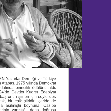
PEN Yazarlar Derneği ve Türkiye
n Atabaş, 1975 yılında Demokrat
 dalında birincilik ödülünü aldı.
1994’de Cevdet Kudret Edebiyat
aş onun şiirleri için söyle der;
ak, bir eşik şiiridir. İçeride de
la asılmıştır boynuna. Cazibe
erinin yapıştığı, daha doğrusu