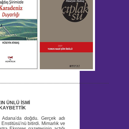
...............................................................................................
IN ÜNLÜ İSMİ
 KAYBETTİK
e Adana'da doğdu. Gerçek adı
Enstitüsü'nü bitirdi.
Mimarlık ve
stra Ekspres gazetesinin açtığı