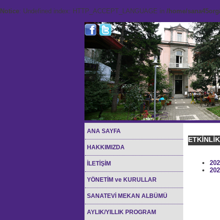
Notice
: Undefined index: HTTP_ACCEPT_LANGUAGE in
/home/sana45org/
ANA SAYFA
ETKİNLİ
HAKKIMIZDA
202
İLETİŞİM
202
YÖNETİM ve KURULLAR
SANATEVİ MEKAN ALBÜMÜ
AYLIK/YILLIK PROGRAM