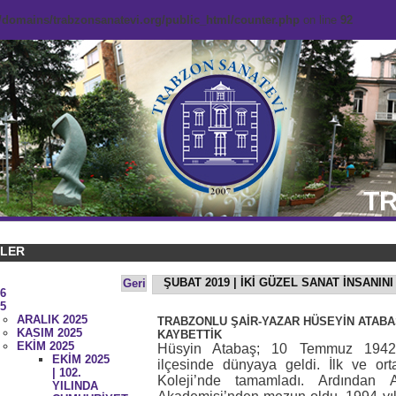
domains/trabzonsanatevi.org/public_html/counter.php
on line
92
TR
KLER
ŞUBAT 2019 | İKİ GÜZEL SANAT İNSANIN
Geri
6
5
ARALIK 2025
TRABZONLU ŞAİR-YAZAR HÜSEYİN ATABAŞ
KASIM 2025
KAYBETTİK
EKİM 2025
Hüsyin Atabaş; 10 Temmuz 1942 
EKİM 2025
ilçesinde dünyaya geldi. İlk ve or
| 102.
Koleji’nde tamamladı. Ardından An
YILINDA