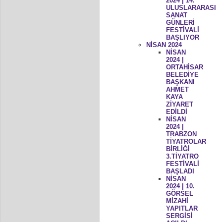
2024 | 14.
ULUSLARARASI
SANAT
GÜNLERİ
FESTİVALİ
BAŞLIYOR
NİSAN 2024
NİSAN
2024 |
ORTAHİSAR
BELEDİYE
BAŞKANI
AHMET
KAYA
ZİYARET
EDİLDİ
NİSAN
2024 |
TRABZON
TİYATROLAR
BİRLİĞİ
3.TİYATRO
FESTİVALİ
BAŞLADI
NİSAN
2024 | 10.
GÖRSEL
MİZAHİ
YAPITLAR
SERGİSİ