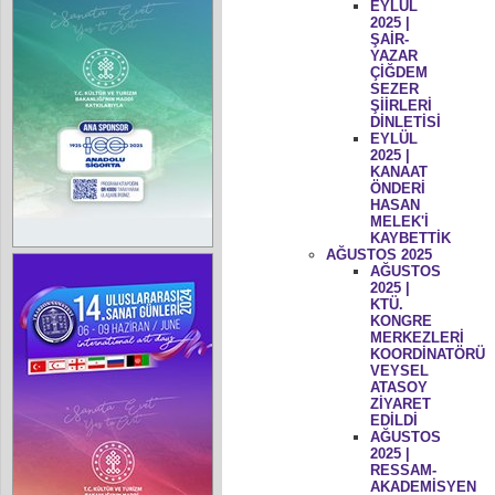
EYLÜL
2025 |
ŞAİR-
YAZAR
ÇİĞDEM
SEZER
ŞİİRLERİ
DİNLETİSİ
EYLÜL
2025 |
KANAAT
ÖNDERİ
HASAN
MELEK'İ
KAYBETTİK
AĞUSTOS 2025
AĞUSTOS
2025 |
KTÜ.
KONGRE
MERKEZLERİ
KOORDİNATÖRÜ
VEYSEL
ATASOY
ZİYARET
EDİLDİ
AĞUSTOS
2025 |
RESSAM-
AKADEMİSYEN