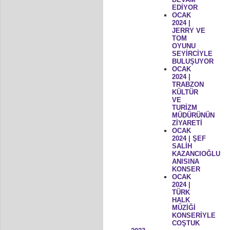
EDİYOR
OCAK
2024 |
JERRY VE
TOM
OYUNU
SEYİRCİYLE
BULUŞUYOR
OCAK
2024 |
TRABZON
KÜLTÜR
VE
TURİZM
MÜDÜRÜNÜN
ZİYARETİ
OCAK
2024 | ŞEF
SALİH
KAZANCIOĞLU
ANISINA
KONSER
OCAK
2024 |
TÜRK
HALK
MÜZİĞİ
KONSERİYLE
COŞTUK