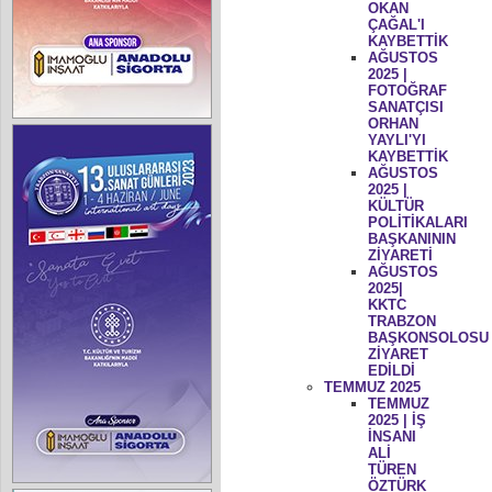
OKAN
ÇAĞAL'I
KAYBETTİK
AĞUSTOS
2025 |
FOTOĞRAF
SANATÇISI
ORHAN
YAYLI'YI
KAYBETTİK
AĞUSTOS
2025 |
KÜLTÜR
POLİTİKALARI
BAŞKANININ
ZİYARETİ
AĞUSTOS
2025|
KKTC
TRABZON
BAŞKONSOLOSU
ZİYARET
EDİLDİ
TEMMUZ 2025
TEMMUZ
2025 | İŞ
İNSANI
ALİ
TÜREN
ÖZTÜRK