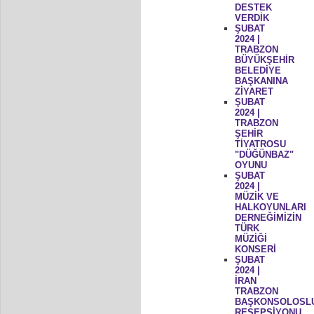
DESTEK
VERDİK
ŞUBAT
2024 |
TRABZON
BÜYÜKŞEHİR
BELEDİYE
BAŞKANINA
ZİYARET
ŞUBAT
2024 |
TRABZON
ŞEHİR
TİYATROSU
"DÜĞÜNBAZ"
OYUNU
ŞUBAT
2024 |
MÜZİK VE
HALKOYUNLARI
DERNEĞİMİZİN
TÜRK
MÜZİĞİ
KONSERİ
ŞUBAT
2024 |
İRAN
TRABZON
BAŞKONSOLOSL
RESEPSİYONU