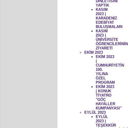
DİNLETİSİNİ
YAPTIK
KASIM
2023 |
KARADENİZ
EDEBİYAT
BULUŞMALARI
KASIM
2023 |
ÜNİVERSİTE
ÖĞRENCİLERİNİN
ZİYARETİ
EKİM 2023
EKİM 2023
|
CUMHURİYETİN
100.
YILINA
ÖZEL
PROGRAM
EKİM 2023
| KONUK
TİYATRO
"GÖÇ
HAYALLER
KUMPANYASI"
EYLÜL 2023
EYLÜL
2023 |
TEŞEKKÜR