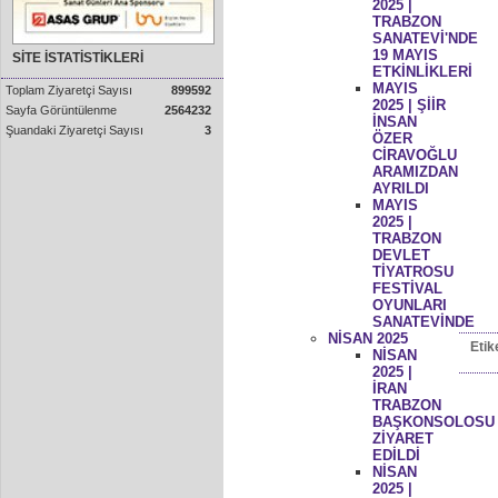
2025 |
TRABZON
SANATEVİ'NDE
19 MAYIS
SİTE İSTATİSTİKLERİ
ETKİNLİKLERİ
MAYIS
Toplam Ziyaretçi Sayısı
899592
2025 | ŞİİR
Sayfa Görüntülenme
2564232
İNSAN
Şuandaki Ziyaretçi Sayısı
3
ÖZER
CİRAVOĞLU
ARAMIZDAN
AYRILDI
MAYIS
2025 |
TRABZON
DEVLET
TİYATROSU
FESTİVAL
OYUNLARI
SANATEVİNDE
NİSAN 2025
Etik
NİSAN
2025 |
İRAN
TRABZON
BAŞKONSOLOSU
ZİYARET
EDİLDİ
NİSAN
2025 |