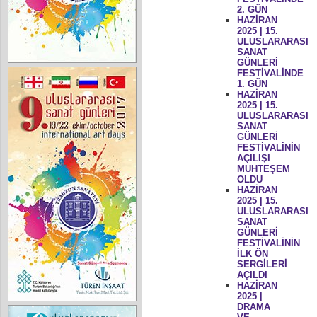
2. GÜN
HAZİRAN
2025 | 15.
ULUSLARARASI
SANAT
GÜNLERİ
FESTİVALİNDE
1. GÜN
HAZİRAN
2025 | 15.
ULUSLARARASI
SANAT
GÜNLERİ
FESTİVALİNİN
AÇILIŞI
MUHTEŞEM
OLDU
HAZİRAN
2025 | 15.
ULUSLARARASI
SANAT
GÜNLERİ
FESTİVALİNİN
İLK ÖN
SERGİLERİ
AÇILDI
HAZİRAN
2025 |
DRAMA