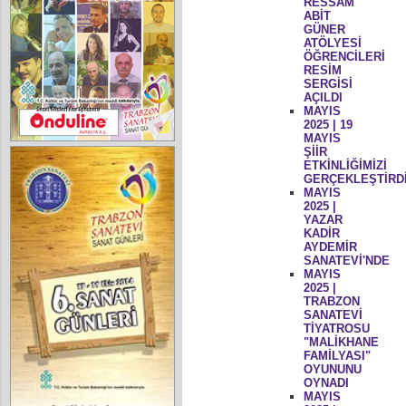
RESSAM
ABİT
GÜNER
ATÖLYESİ
ÖĞRENCİLERİ
RESİM
SERGİSİ
AÇILDI
MAYIS
2025 | 19
MAYIS
ŞİİR
ETKİNLİĞİMİZİ
GERÇEKLEŞTİRD
MAYIS
2025 |
YAZAR
KADİR
AYDEMİR
SANATEVİ'NDE
MAYIS
2025 |
TRABZON
SANATEVİ
TİYATROSU
"MALİKHANE
FAMİLYASI"
OYUNUNU
OYNADI
MAYIS