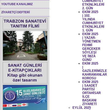
CUMHURİYET
YOUTUBE KANALIMIZ
ETKİNLİKLERİ
2. GÜN
EKİM 2025
ZİYARETÇİ DEFTERİ
| 102.
YILINDA
CUMHURİYET
ETKİNLİKLERİ
1. GÜN
EKİM 2025
| YAZAR-
YÖNETMEN
FEHMİ
GERÇEKER
SÖYLEŞİ
VE İMZA
GÜNÜ
EKİM 2025
|
GAZİLERİMİZLE
KAHRAMANLAR
KOROSU
EKİM 2025
| SAADET
PARTİSİ
ORTAHİSAR
İLÇE
BAŞKANI
ZİYARETİ
EYLÜL 2025