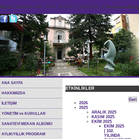
Notice
: Undefined index: HTTP_ACCEPT_LANGUAGE in
/home/sana45org/
ANA SAYFA
ETKİNLİKLER
HAKKIMIZDA
Geri
2026
İLETİŞİM
2025
ARALIK 2025
YÖNETİM ve KURULLAR
KASIM 2025
EKİM 2025
SANATEVİ MEKAN ALBÜMÜ
EKİM 2025
| 102.
AYLIK/YILLIK PROGRAM
YILINDA