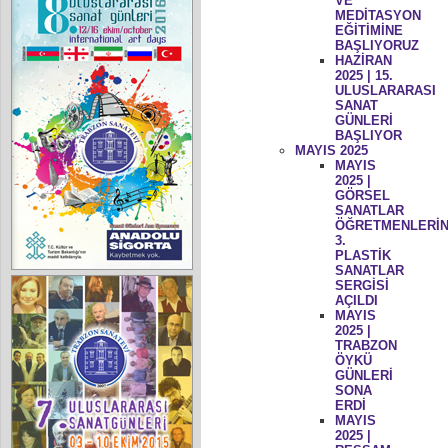
VE
MEDİTASYON
EĞİTİMİNE
BAŞLIYORUZ
HAZİRAN
2025 | 15.
ULUSLARARASI
SANAT
GÜNLERİ
BAŞLIYOR
MAYIS 2025
MAYIS
2025 |
GÖRSEL
SANATLAR
ÖĞRETMENLERİN
3.
PLASTİK
SANATLAR
SERGİSİ
AÇILDI
MAYIS
2025 |
TRABZON
ÖYKÜ
GÜNLERİ
SONA
ERDİ
MAYIS
2025 |