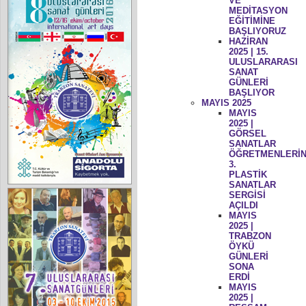
VE
MEDİTASYON
EĞİTİMİNE
BAŞLIYORUZ
HAZİRAN
2025 | 15.
ULUSLARARASI
SANAT
GÜNLERİ
BAŞLIYOR
MAYIS 2025
MAYIS
2025 |
GÖRSEL
SANATLAR
ÖĞRETMENLERİN
3.
PLASTİK
SANATLAR
SERGİSİ
AÇILDI
MAYIS
2025 |
TRABZON
ÖYKÜ
GÜNLERİ
SONA
ERDİ
MAYIS
2025 |