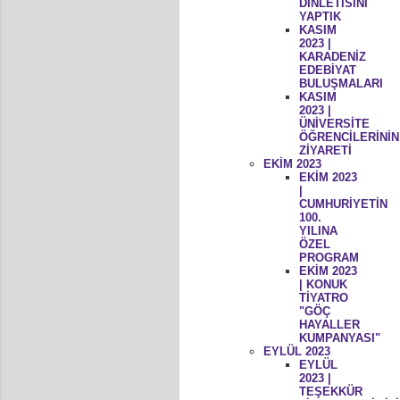
DİNLETİSİNİ
YAPTIK
KASIM
2023 |
KARADENİZ
EDEBİYAT
BULUŞMALARI
KASIM
2023 |
ÜNİVERSİTE
ÖĞRENCİLERİNİN
ZİYARETİ
EKİM 2023
EKİM 2023
|
CUMHURİYETİN
100.
YILINA
ÖZEL
PROGRAM
EKİM 2023
| KONUK
TİYATRO
"GÖÇ
HAYALLER
KUMPANYASI"
EYLÜL 2023
EYLÜL
2023 |
TEŞEKKÜR