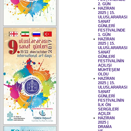
2. GÜN
HAZİRAN
2025 | 15.
ULUSLARARASI
SANAT
GÜNLERİ
FESTİVALİNDE
1. GÜN
HAZİRAN
2025 | 15.
ULUSLARARASI
SANAT
GÜNLERİ
FESTİVALİNİN
AÇILIŞI
MUHTEŞEM
OLDU
HAZİRAN
2025 | 15.
ULUSLARARASI
SANAT
GÜNLERİ
FESTİVALİNİN
İLK ÖN
SERGİLERİ
AÇILDI
HAZİRAN
2025 |
DRAMA