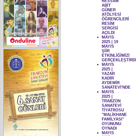
RESSAM
ABİT
GÜNER
ATÖLYESİ
ÖĞRENCİLERİ
RESİM
SERGİSİ
AÇILDI
MAYIS
2025 | 19
MAYIS
ŞİİR
ETKİNLİĞİMİZİ
GERÇEKLEŞTİRD
MAYIS
2025 |
YAZAR
KADİR
AYDEMİR
SANATEVİ'NDE
MAYIS
2025 |
TRABZON
SANATEVİ
TİYATROSU
"MALİKHANE
FAMİLYASI"
OYUNUNU
OYNADI
MAYIS