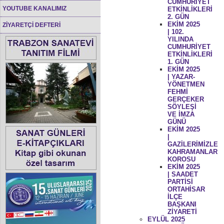
CUMHURİYET
YOUTUBE KANALIMIZ
ETKİNLİKLERİ
2. GÜN
EKİM 2025
ZİYARETÇİ DEFTERİ
| 102.
YILINDA
CUMHURİYET
ETKİNLİKLERİ
1. GÜN
EKİM 2025
| YAZAR-
YÖNETMEN
FEHMİ
GERÇEKER
SÖYLEŞİ
VE İMZA
GÜNÜ
EKİM 2025
|
GAZİLERİMİZLE
KAHRAMANLAR
KOROSU
EKİM 2025
| SAADET
PARTİSİ
ORTAHİSAR
İLÇE
BAŞKANI
ZİYARETİ
EYLÜL 2025