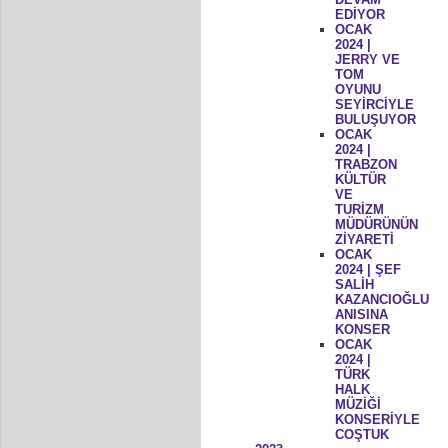
EDİYOR
OCAK
2024 |
JERRY VE
TOM
OYUNU
SEYİRCİYLE
BULUŞUYOR
OCAK
2024 |
TRABZON
KÜLTÜR
VE
TURİZM
MÜDÜRÜNÜN
ZİYARETİ
OCAK
2024 | ŞEF
SALİH
KAZANCIOĞLU
ANISINA
KONSER
OCAK
2024 |
TÜRK
HALK
MÜZİĞİ
KONSERİYLE
COŞTUK