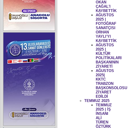
OKAN
ÇAĞAL'I
KAYBETTİK
AĞUSTOS
2025 |
FOTOĞRAF
SANATÇISI
ORHAN
YAYLI'YI
KAYBETTİK
AĞUSTOS
2025 |
KÜLTÜR
POLİTİKALARI
BAŞKANININ
ZİYARETİ
AĞUSTOS
2025|
KKTC
TRABZON
BAŞKONSOLOSU
ZİYARET
EDİLDİ
TEMMUZ 2025
TEMMUZ
2025 | İŞ
İNSANI
ALİ
TÜREN
ÖZTÜRK