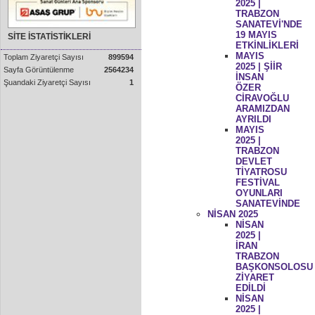
2025 |
TRABZON
SANATEVİ'NDE
19 MAYIS
SİTE İSTATİSTİKLERİ
ETKİNLİKLERİ
MAYIS
Toplam Ziyaretçi Sayısı
899594
2025 | ŞİİR
Sayfa Görüntülenme
2564234
İNSAN
Şuandaki Ziyaretçi Sayısı
1
ÖZER
CİRAVOĞLU
ARAMIZDAN
AYRILDI
MAYIS
2025 |
TRABZON
DEVLET
TİYATROSU
FESTİVAL
OYUNLARI
SANATEVİNDE
NİSAN 2025
NİSAN
2025 |
İRAN
TRABZON
BAŞKONSOLOSU
ZİYARET
EDİLDİ
NİSAN
2025 |