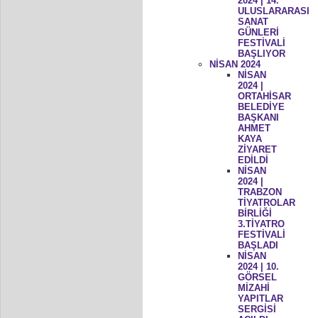
2024 | 14.
ULUSLARARASI
SANAT
GÜNLERİ
FESTİVALİ
BAŞLIYOR
NİSAN 2024
NİSAN
2024 |
ORTAHİSAR
BELEDİYE
BAŞKANI
AHMET
KAYA
ZİYARET
EDİLDİ
NİSAN
2024 |
TRABZON
TİYATROLAR
BİRLİĞİ
3.TİYATRO
FESTİVALİ
BAŞLADI
NİSAN
2024 | 10.
GÖRSEL
MİZAHİ
YAPITLAR
SERGİSİ