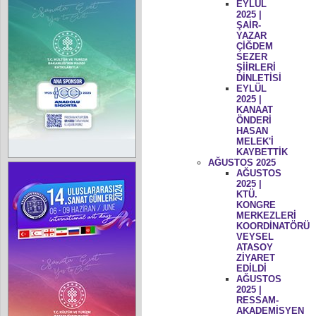
EYLÜL
2025 |
ŞAİR-
YAZAR
ÇİĞDEM
SEZER
ŞİİRLERİ
DİNLETİSİ
EYLÜL
2025 |
KANAAT
ÖNDERİ
HASAN
MELEK'İ
KAYBETTİK
AĞUSTOS 2025
AĞUSTOS
2025 |
KTÜ.
KONGRE
MERKEZLERİ
KOORDİNATÖRÜ
VEYSEL
ATASOY
ZİYARET
EDİLDİ
AĞUSTOS
2025 |
RESSAM-
AKADEMİSYEN