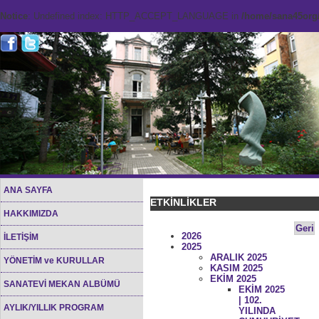
Notice
: Undefined index: HTTP_ACCEPT_LANGUAGE in
/home/sana45org/
ANA SAYFA
ETKİNLİKLER
HAKKIMIZDA
Geri
2026
İLETİŞİM
2025
ARALIK 2025
YÖNETİM ve KURULLAR
KASIM 2025
EKİM 2025
SANATEVİ MEKAN ALBÜMÜ
EKİM 2025
| 102.
AYLIK/YILLIK PROGRAM
YILINDA