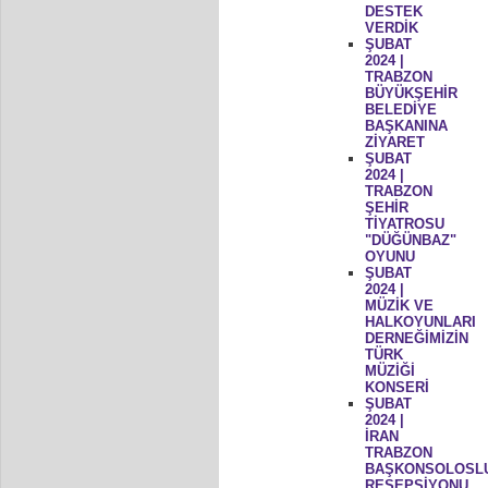
DESTEK
VERDİK
ŞUBAT
2024 |
TRABZON
BÜYÜKŞEHİR
BELEDİYE
BAŞKANINA
ZİYARET
ŞUBAT
2024 |
TRABZON
ŞEHİR
TİYATROSU
"DÜĞÜNBAZ"
OYUNU
ŞUBAT
2024 |
MÜZİK VE
HALKOYUNLARI
DERNEĞİMİZİN
TÜRK
MÜZİĞİ
KONSERİ
ŞUBAT
2024 |
İRAN
TRABZON
BAŞKONSOLOSL
RESEPSİYONU