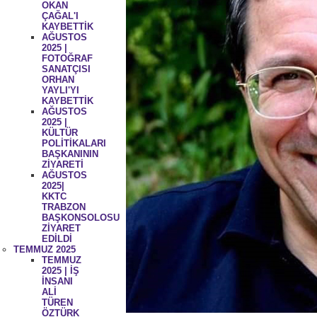
OKAN
ÇAĞAL'I
KAYBETTİK
AĞUSTOS
2025 |
FOTOĞRAF
SANATÇISI
ORHAN
YAYLI'YI
KAYBETTİK
AĞUSTOS
2025 |
KÜLTÜR
POLİTİKALARI
BAŞKANININ
ZİYARETİ
AĞUSTOS
2025|
KKTC
TRABZON
BAŞKONSOLOSU
ZİYARET
EDİLDİ
TEMMUZ 2025
TEMMUZ
2025 | İŞ
İNSANI
ALİ
TÜREN
ÖZTÜRK