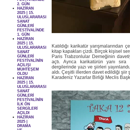
2. GÜN
HAZİRAN
2025 | 15.
ULUSLARARASI
SANAT
GÜNLERİ
FESTİVALİNDE
1. GÜN
HAZİRAN
2025 | 15.
Katıldığı karikatür yarışmalarından çeş
ULUSLARARASI
kitap kapakları çizdi. Birçok kişisel ser
SANAT
GÜNLERİ
Paris Trabzonlular Derneğinin davetiyl
FESTİVALİNİN
açtı. Ayrıca karikatürün yanı sır
AÇILIŞI
dergilerinde yazı ve şiirleri yayınland
MUHTEŞEM
aldı. Çeşitli illerden davet edildiği şiir
OLDU
Karadeniz Yazarlar Birliği Meclis Baş
HAZİRAN
2025 | 15.
ULUSLARARASI
SANAT
GÜNLERİ
FESTİVALİNİN
İLK ÖN
SERGİLERİ
AÇILDI
HAZİRAN
2025 |
DRAMA