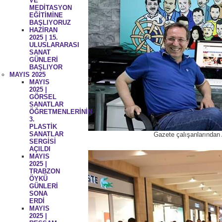
VE
MEDİTASYON
EĞİTİMİNE
BAŞLIYORUZ
HAZİRAN
2025 | 15.
ULUSLARARASI
SANAT
GÜNLERİ
BAŞLIYOR
MAYIS 2025
MAYIS
2025 |
GÖRSEL
SANATLAR
ÖĞRETMENLERİNİN
3.
PLASTİK
SANATLAR
Gazete çalışanlarından 
SERGİSİ
AÇILDI
MAYIS
2025 |
TRABZON
ÖYKÜ
GÜNLERİ
SONA
ERDİ
MAYIS
2025 |