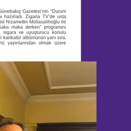
 Günebakış Gazetesi’nin “Durum
nı hazırladı. Zigana TV’de usta
ist Nizamettin Mollasalihoğlu ile
“Şaka maka derken” programını
i, sigara ve uyuşturucu konulu
li karikatür albümünün yanı sıra,
m) yayınlarından olmak üzere