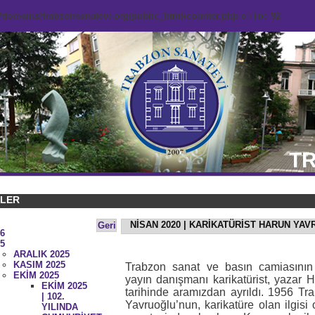
domains/trabzonsanatevi.org/public_html/counter.php
on line
92
TR
KLER
NİSAN 2020 | KARİKATÜRİST HARUN YAV
Geri
6
5
ARALIK 2025
KASIM 2025
Trabzon sanat ve basın camiasının
EKİM 2025
yayın danışmanı karikatürist, yazar
EKİM 2025
tarihinde aramızdan ayrıldı. 1956 T
| 102.
Yavruoğlu’nun, karikatüre olan ilgisi 
YILINDA