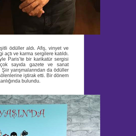
itli ödüller aldı. Afiş, vinyet ve
gi açtı ve karma sergilere katıldı.
e Paris’te bir karikatür sergisi
a çok sayıda gazete ve sanat
ı. Şiir yarışmalarından da ödüller
 şölenlerine iştirak etti. Bir dönem
kanlığında bulundu.