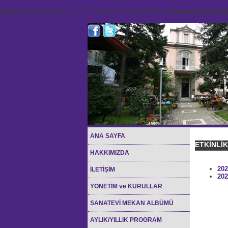
Notice
: Undefined index: HTTP_ACCEPT_LANGUAGE in
/home/sana45org/
ANA SAYFA
ETKİNLİ
HAKKIMIZDA
202
İLETİŞİM
202
YÖNETİM ve KURULLAR
SANATEVİ MEKAN ALBÜMÜ
AYLIK/YILLIK PROGRAM