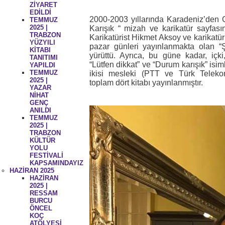
ZİYARET
EDİLDİ
2000-2003 yıllarında Karadeniz’den
TEMMUZ
2025 |
Karışık “ mizah ve karikatür sayfası
TRABZON
Karikatürist Hikmet Aksoy ve karikatür
YÜZYILI
pazar günleri yayınlanmakta olan 
KİTABI
yürüttü. Ayrıca, bu güne kadar, içk
TANITIMI
“Lütfen dikkat” ve “Durum karışık” isim
YAPILDI
TEMMUZ
ikisi mesleki (PTT ve Türk Teleko
2025 |
toplam dört kitabı yayınlanmıştır.
YAZAR
NİHAT
GENÇ
ANILDI
TEMMUZ
2025 |
TRABZON
KÜLTÜR
YOLU
FESTİVALİ
KAPSAMINDAYIZ
HAZİRAN 2025
HAZİRAN
2025 |
RESSAM
BURCU
ÖNCEL
KOÇ
ATÖLYESİ