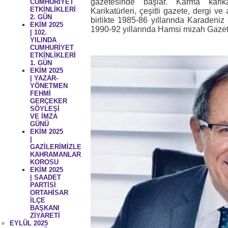
gazetesinde başlar. Karma karikat
CUMHURİYET
ETKİNLİKLERİ
Karikatürleri, çeşitli gazete, dergi v
2. GÜN
birlikte 1985-86 yıllarında Karadeniz
EKİM 2025
1990-92 yıllarında Hamsi mizah Gazete
| 102.
YILINDA
CUMHURİYET
ETKİNLİKLERİ
1. GÜN
EKİM 2025
| YAZAR-
YÖNETMEN
FEHMİ
GERÇEKER
SÖYLEŞİ
VE İMZA
GÜNÜ
EKİM 2025
|
GAZİLERİMİZLE
KAHRAMANLAR
KOROSU
EKİM 2025
| SAADET
PARTİSİ
ORTAHİSAR
İLÇE
BAŞKANI
ZİYARETİ
EYLÜL 2025