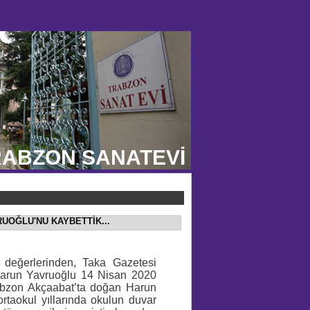
ABZON SANATEVİ
RUOĞLU'NU KAYBETTİK...
 değerlerinden, Taka Gazetesi
 Harun Yavruoğlu 14 Nisan 2020
rabzon Akçaabat’ta doğan Harun
ortaokul yıllarında okulun duvar