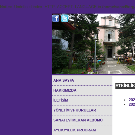
Notice
: Undefined index: HTTP_ACCEPT_LANGUAGE in
/home/sana45org/
ANA SAYFA
ETKİNLİ
HAKKIMIZDA
202
İLETİŞİM
202
YÖNETİM ve KURULLAR
SANATEVİ MEKAN ALBÜMÜ
AYLIK/YILLIK PROGRAM