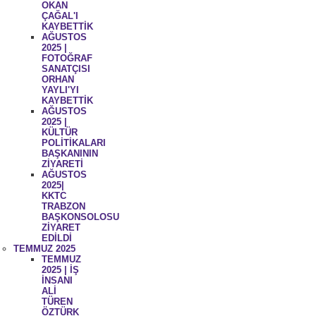
OKAN
ÇAĞAL'I
KAYBETTİK
AĞUSTOS
2025 |
FOTOĞRAF
SANATÇISI
ORHAN
YAYLI'YI
KAYBETTİK
AĞUSTOS
2025 |
KÜLTÜR
POLİTİKALARI
BAŞKANININ
ZİYARETİ
AĞUSTOS
2025|
KKTC
TRABZON
BAŞKONSOLOSU
ZİYARET
EDİLDİ
TEMMUZ 2025
TEMMUZ
2025 | İŞ
İNSANI
ALİ
TÜREN
ÖZTÜRK