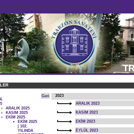
domains/trabzonsanatevi.org/public_html/counter.php
on line
92
TR
KLER
2023
Geri
6
ARALIK 2023
5
ARALIK 2025
KASIM 2023
KASIM 2025
EKİM 2025
EKİM 2023
EKİM 2025
| 102.
EYLÜL 2023
YILINDA