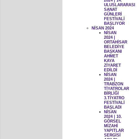
2024 | 14.
ULUSLARARASI
SANAT
GÜNLERİ
FESTİVALİ
BAŞLIYOR
NİSAN 2024
NİSAN
2024 |
ORTAHİSAR
BELEDİYE
BAŞKANI
AHMET
KAYA
ZİYARET
EDİLDİ
NİSAN
2024 |
TRABZON
TİYATROLAR
BİRLİĞİ
3.TİYATRO
FESTİVALİ
BAŞLADI
NİSAN
2024 | 10.
GÖRSEL
MİZAHİ
YAPITLAR
SERGİSİ