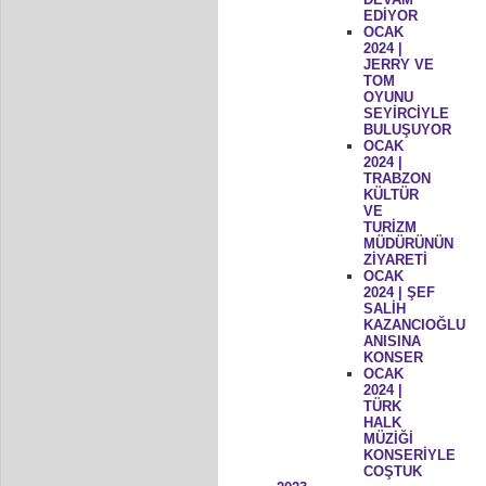
EDİYOR
OCAK
2024 |
JERRY VE
TOM
OYUNU
SEYİRCİYLE
BULUŞUYOR
OCAK
2024 |
TRABZON
KÜLTÜR
VE
TURİZM
MÜDÜRÜNÜN
ZİYARETİ
OCAK
2024 | ŞEF
SALİH
KAZANCIOĞLU
ANISINA
KONSER
OCAK
2024 |
TÜRK
HALK
MÜZİĞİ
KONSERİYLE
COŞTUK