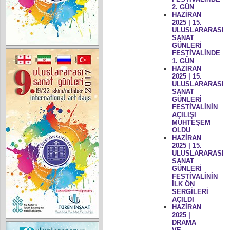
2. GÜN
HAZİRAN
2025 | 15.
ULUSLARARASI
SANAT
GÜNLERİ
FESTİVALİNDE
1. GÜN
HAZİRAN
2025 | 15.
ULUSLARARASI
SANAT
GÜNLERİ
FESTİVALİNİN
AÇILIŞI
MUHTEŞEM
OLDU
HAZİRAN
2025 | 15.
ULUSLARARASI
SANAT
GÜNLERİ
FESTİVALİNİN
İLK ÖN
SERGİLERİ
AÇILDI
HAZİRAN
2025 |
DRAMA