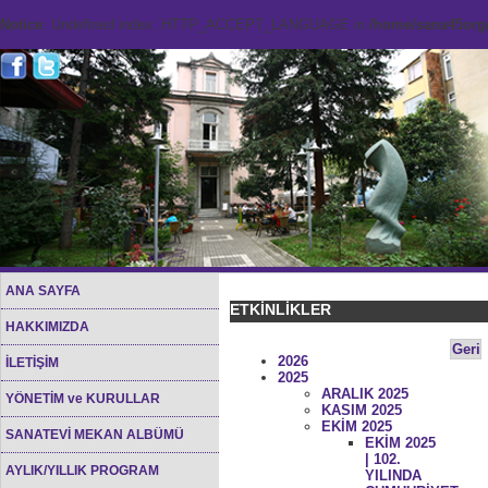
Notice
: Undefined index: HTTP_ACCEPT_LANGUAGE in
/home/sana45org/
ANA SAYFA
ETKİNLİKLER
HAKKIMIZDA
Geri
2026
İLETİŞİM
2025
ARALIK 2025
YÖNETİM ve KURULLAR
KASIM 2025
EKİM 2025
SANATEVİ MEKAN ALBÜMÜ
EKİM 2025
| 102.
AYLIK/YILLIK PROGRAM
YILINDA