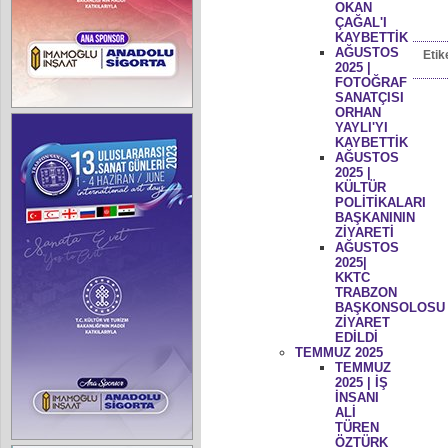
OKAN
ÇAĞAL'I
KAYBETTİK
AĞUSTOS
Etik
2025 |
FOTOĞRAF
SANATÇISI
ORHAN
YAYLI'YI
KAYBETTİK
AĞUSTOS
2025 |
KÜLTÜR
POLİTİKALARI
BAŞKANININ
ZİYARETİ
AĞUSTOS
2025|
KKTC
TRABZON
BAŞKONSOLOSU
ZİYARET
EDİLDİ
TEMMUZ 2025
TEMMUZ
2025 | İŞ
İNSANI
ALİ
TÜREN
ÖZTÜRK