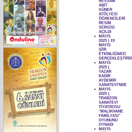
RESSAM
ABİT
GÜNER
ATÖLYESİ
ÖĞRENCİLERİ
RESİM
SERGİSİ
AÇILDI
MAYIS
2025 | 19
MAYIS
ŞİİR
ETKİNLİĞİMİZİ
GERÇEKLEŞTİRD
MAYIS
2025 |
YAZAR
KADİR
AYDEMİR
SANATEVİ'NDE
MAYIS
2025 |
TRABZON
SANATEVİ
TİYATROSU
"MALİKHANE
FAMİLYASI"
OYUNUNU
OYNADI
MAYIS