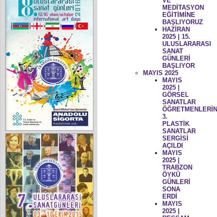
VE
MEDİTASYON
EĞİTİMİNE
BAŞLIYORUZ
HAZİRAN
2025 | 15.
ULUSLARARASI
SANAT
GÜNLERİ
BAŞLIYOR
MAYIS 2025
MAYIS
2025 |
GÖRSEL
SANATLAR
ÖĞRETMENLERİN
3.
PLASTİK
SANATLAR
SERGİSİ
AÇILDI
MAYIS
2025 |
TRABZON
ÖYKÜ
GÜNLERİ
SONA
ERDİ
MAYIS
2025 |