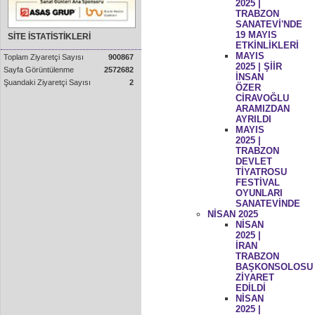
2025 |
TRABZON
SANATEVİ'NDE
19 MAYIS
SİTE İSTATİSTİKLERİ
ETKİNLİKLERİ
MAYIS
Toplam Ziyaretçi Sayısı
900867
2025 | ŞİİR
Sayfa Görüntülenme
2572682
İNSAN
Şuandaki Ziyaretçi Sayısı
2
ÖZER
CİRAVOĞLU
ARAMIZDAN
AYRILDI
MAYIS
2025 |
TRABZON
DEVLET
TİYATROSU
FESTİVAL
OYUNLARI
SANATEVİNDE
NİSAN 2025
NİSAN
2025 |
İRAN
TRABZON
BAŞKONSOLOSU
ZİYARET
EDİLDİ
NİSAN
2025 |