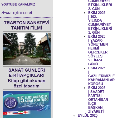
CUMHURİYET
YOUTUBE KANALIMIZ
ETKİNLİKLERİ
2. GÜN
EKİM 2025
ZİYARETÇİ DEFTERİ
| 102.
YILINDA
CUMHURİYET
ETKİNLİKLERİ
1. GÜN
EKİM 2025
| YAZAR-
YÖNETMEN
FEHMİ
GERÇEKER
SÖYLEŞİ
VE İMZA
GÜNÜ
EKİM 2025
|
GAZİLERİMİZLE
KAHRAMANLAR
KOROSU
EKİM 2025
| SAADET
PARTİSİ
ORTAHİSAR
İLÇE
BAŞKANI
ZİYARETİ
EYLÜL 2025