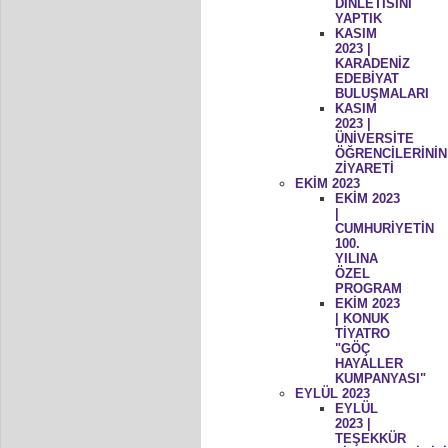
DİNLETİSİNİ
YAPTIK
KASIM
2023 |
KARADENİZ
EDEBİYAT
BULUŞMALARI
KASIM
2023 |
ÜNİVERSİTE
ÖĞRENCİLERİNİN
ZİYARETİ
EKİM 2023
EKİM 2023
|
CUMHURİYETİN
100.
YILINA
ÖZEL
PROGRAM
EKİM 2023
| KONUK
TİYATRO
"GÖÇ
HAYALLER
KUMPANYASI"
EYLÜL 2023
EYLÜL
2023 |
TEŞEKKÜR