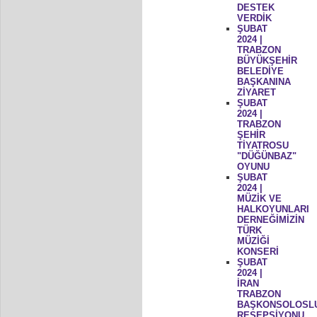
DESTEK
VERDİK
ŞUBAT
2024 |
TRABZON
BÜYÜKŞEHİR
BELEDİYE
BAŞKANINA
ZİYARET
ŞUBAT
2024 |
TRABZON
ŞEHİR
TİYATROSU
"DÜĞÜNBAZ"
OYUNU
ŞUBAT
2024 |
MÜZİK VE
HALKOYUNLARI
DERNEĞİMİZİN
TÜRK
MÜZİĞİ
KONSERİ
ŞUBAT
2024 |
İRAN
TRABZON
BAŞKONSOLOSL
RESEPSİYONU