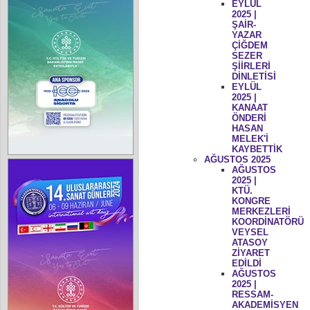
EYLÜL
2025 |
ŞAİR-
YAZAR
ÇİĞDEM
SEZER
ŞİİRLERİ
DİNLETİSİ
EYLÜL
2025 |
KANAAT
ÖNDERİ
HASAN
MELEK'İ
KAYBETTİK
AĞUSTOS 2025
AĞUSTOS
2025 |
KTÜ.
KONGRE
MERKEZLERİ
KOORDİNATÖRÜ
VEYSEL
ATASOY
ZİYARET
EDİLDİ
AĞUSTOS
2025 |
RESSAM-
AKADEMİSYEN