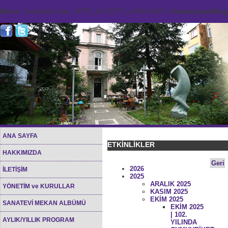
Notice
: Undefined index: HTTP_ACCEPT_LANGUAGE in
/home/sana45org/
ANA SAYFA
ETKİNLİKLER
HAKKIMIZDA
Geri
2026
İLETİŞİM
2025
ARALIK 2025
YÖNETİM ve KURULLAR
KASIM 2025
EKİM 2025
SANATEVİ MEKAN ALBÜMÜ
EKİM 2025
| 102.
AYLIK/YILLIK PROGRAM
YILINDA