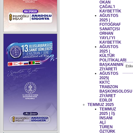
OKAN
ÇAĞAL'I
KAYBETTİK
AĞUSTOS
2025 |
FOTOĞRAF
SANATÇISI
ORHAN
YAYLI'YI
KAYBETTİK
AĞUSTOS
2025 |
KÜLTÜR
POLİTİKALARI
BAŞKANININ
Etik
ZİYARETİ
AĞUSTOS
2025|
KKTC
TRABZON
BAŞKONSOLOSU
ZİYARET
EDİLDİ
TEMMUZ 2025
TEMMUZ
2025 | İŞ
İNSANI
ALİ
TÜREN
ÖZTÜRK