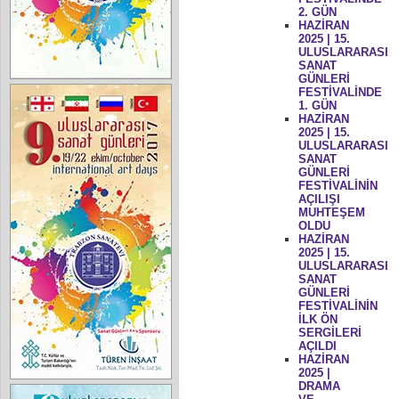
2. GÜN
HAZİRAN
2025 | 15.
ULUSLARARASI
SANAT
GÜNLERİ
FESTİVALİNDE
1. GÜN
HAZİRAN
2025 | 15.
ULUSLARARASI
SANAT
GÜNLERİ
FESTİVALİNİN
AÇILIŞI
MUHTEŞEM
OLDU
HAZİRAN
2025 | 15.
ULUSLARARASI
SANAT
GÜNLERİ
FESTİVALİNİN
İLK ÖN
SERGİLERİ
AÇILDI
HAZİRAN
2025 |
DRAMA