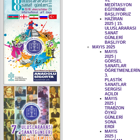
VE
MEDİTASYON
EĞİTİMİNE
BAŞLIYORUZ
HAZİRAN
2025 | 15.
ULUSLARARASI
SANAT
GÜNLERİ
BAŞLIYOR
MAYIS 2025
MAYIS
2025 |
GÖRSEL
SANATLAR
ÖĞRETMENLERİN
3.
PLASTİK
SANATLAR
SERGİSİ
AÇILDI
MAYIS
2025 |
TRABZON
ÖYKÜ
GÜNLERİ
SONA
ERDİ
MAYIS
2025 |