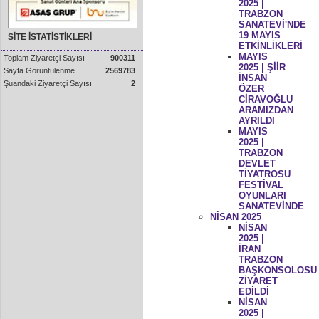
2025 |
TRABZON
SANATEVİ'NDE
19 MAYIS
SİTE İSTATİSTİKLERİ
ETKİNLİKLERİ
MAYIS
Toplam Ziyaretçi Sayısı
900311
2025 | ŞİİR
Sayfa Görüntülenme
2569783
İNSAN
Şuandaki Ziyaretçi Sayısı
2
ÖZER
CİRAVOĞLU
ARAMIZDAN
AYRILDI
MAYIS
2025 |
TRABZON
DEVLET
TİYATROSU
FESTİVAL
OYUNLARI
SANATEVİNDE
NİSAN 2025
NİSAN
2025 |
İRAN
TRABZON
BAŞKONSOLOSU
ZİYARET
EDİLDİ
NİSAN
2025 |