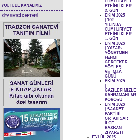
CUMHURİYET
YOUTUBE KANALIMIZ
ETKİNLİKLERİ
2. GÜN
EKİM 2025
ZİYARETÇİ DEFTERİ
| 102.
YILINDA
CUMHURİYET
ETKİNLİKLERİ
1. GÜN
EKİM 2025
| YAZAR-
YÖNETMEN
FEHMİ
GERÇEKER
SÖYLEŞİ
VE İMZA
GÜNÜ
EKİM 2025
|
GAZİLERİMİZLE
KAHRAMANLAR
KOROSU
EKİM 2025
| SAADET
PARTİSİ
ORTAHİSAR
İLÇE
BAŞKANI
ZİYARETİ
EYLÜL 2025