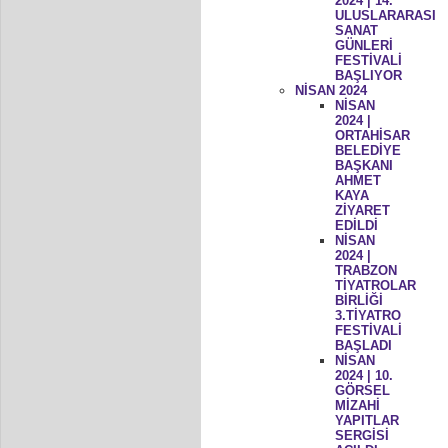
2024 | 14.
ULUSLARARASI
SANAT
GÜNLERİ
FESTİVALİ
BAŞLIYOR
NİSAN 2024
NİSAN
2024 |
ORTAHİSAR
BELEDİYE
BAŞKANI
AHMET
KAYA
ZİYARET
EDİLDİ
NİSAN
2024 |
TRABZON
TİYATROLAR
BİRLİĞİ
3.TİYATRO
FESTİVALİ
BAŞLADI
NİSAN
2024 | 10.
GÖRSEL
MİZAHİ
YAPITLAR
SERGİSİ