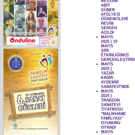
RESSAM
ABİT
GÜNER
ATÖLYESİ
ÖĞRENCİLERİ
RESİM
SERGİSİ
AÇILDI
MAYIS
2025 | 19
MAYIS
ŞİİR
ETKİNLİĞİMİZİ
GERÇEKLEŞTİRD
MAYIS
2025 |
YAZAR
KADİR
AYDEMİR
SANATEVİ'NDE
MAYIS
2025 |
TRABZON
SANATEVİ
TİYATROSU
"MALİKHANE
FAMİLYASI"
OYUNUNU
OYNADI
MAYIS