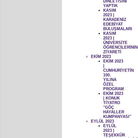
DİNLETİSİNİ
YAPTIK
KASIM
2023 |
KARADENİZ
EDEBİYAT
BULUŞMALARI
KASIM
2023 |
ÜNİVERSİTE
ÖĞRENCİLERİNİN
ZİYARETİ
EKİM 2023
EKİM 2023
|
CUMHURİYETİN
100.
YILINA
ÖZEL
PROGRAM
EKİM 2023
| KONUK
TİYATRO
"GÖÇ
HAYALLER
KUMPANYASI"
EYLÜL 2023
EYLÜL
2023 |
TEŞEKKÜR