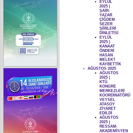
EYLÜL
2025 |
ŞAİR-
YAZAR
ÇİĞDEM
SEZER
ŞİİRLERİ
DİNLETİSİ
EYLÜL
2025 |
KANAAT
ÖNDERİ
HASAN
MELEK'İ
KAYBETTİK
AĞUSTOS 2025
AĞUSTOS
2025 |
KTÜ.
KONGRE
MERKEZLERİ
KOORDİNATÖRÜ
VEYSEL
ATASOY
ZİYARET
EDİLDİ
AĞUSTOS
2025 |
RESSAM-
AKADEMİSYEN