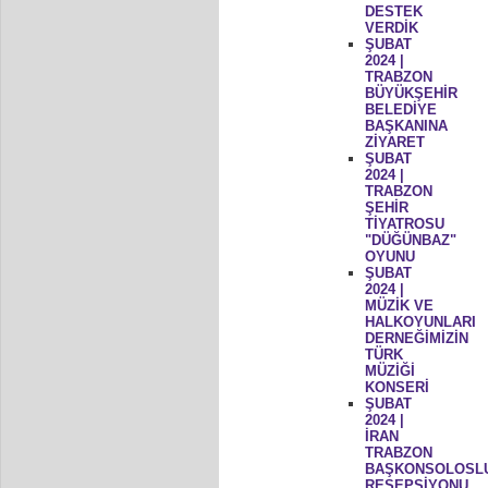
DESTEK
VERDİK
ŞUBAT
2024 |
TRABZON
BÜYÜKŞEHİR
BELEDİYE
BAŞKANINA
ZİYARET
ŞUBAT
2024 |
TRABZON
ŞEHİR
TİYATROSU
"DÜĞÜNBAZ"
OYUNU
ŞUBAT
2024 |
MÜZİK VE
HALKOYUNLARI
DERNEĞİMİZİN
TÜRK
MÜZİĞİ
KONSERİ
ŞUBAT
2024 |
İRAN
TRABZON
BAŞKONSOLOSL
RESEPSİYONU