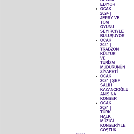
EDİYOR
OCAK
2024 |
JERRY VE
TOM
OYUNU
SEYİRCİYLE
BULUŞUYOR
OCAK
2024 |
TRABZON
KÜLTÜR
VE
TURİZM
MÜDÜRÜNÜN
ZİYARETİ
OCAK
2024 | ŞEF
SALİH
KAZANCIOĞLU
ANISINA
KONSER
OCAK
2024 |
TÜRK
HALK
MÜZİĞİ
KONSERİYLE
COŞTUK