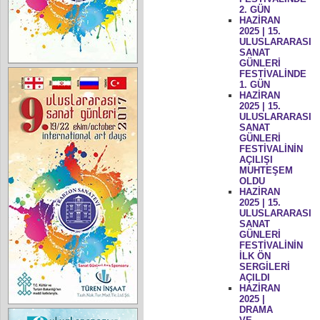
2. GÜN
HAZİRAN
2025 | 15.
ULUSLARARASI
SANAT
GÜNLERİ
FESTİVALİNDE
1. GÜN
HAZİRAN
2025 | 15.
ULUSLARARASI
SANAT
GÜNLERİ
FESTİVALİNİN
AÇILIŞI
MUHTEŞEM
OLDU
HAZİRAN
2025 | 15.
ULUSLARARASI
SANAT
GÜNLERİ
FESTİVALİNİN
İLK ÖN
SERGİLERİ
AÇILDI
HAZİRAN
2025 |
DRAMA