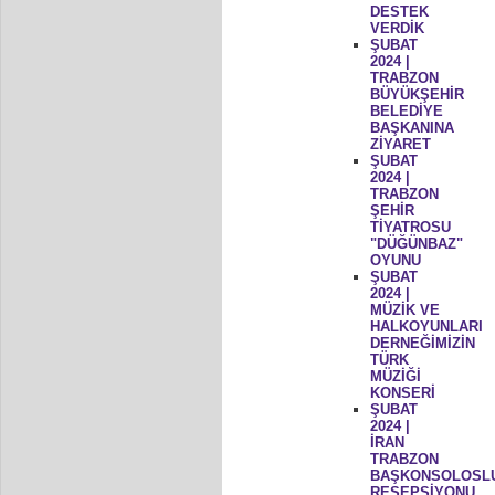
DESTEK
VERDİK
ŞUBAT
2024 |
TRABZON
BÜYÜKŞEHİR
BELEDİYE
BAŞKANINA
ZİYARET
ŞUBAT
2024 |
TRABZON
ŞEHİR
TİYATROSU
"DÜĞÜNBAZ"
OYUNU
ŞUBAT
2024 |
MÜZİK VE
HALKOYUNLARI
DERNEĞİMİZİN
TÜRK
MÜZİĞİ
KONSERİ
ŞUBAT
2024 |
İRAN
TRABZON
BAŞKONSOLOSL
RESEPSİYONU