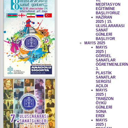
VE
MEDİTASYON
EĞİTİMİNE
BAŞLIYORUZ
HAZİRAN
2025 | 15.
ULUSLARARASI
SANAT
GÜNLERİ
BAŞLIYOR
MAYIS 2025
MAYIS
2025 |
GÖRSEL
SANATLAR
ÖĞRETMENLERİN
3.
PLASTİK
SANATLAR
SERGİSİ
AÇILDI
MAYIS
2025 |
TRABZON
ÖYKÜ
GÜNLERİ
SONA
ERDİ
MAYIS
2025 |