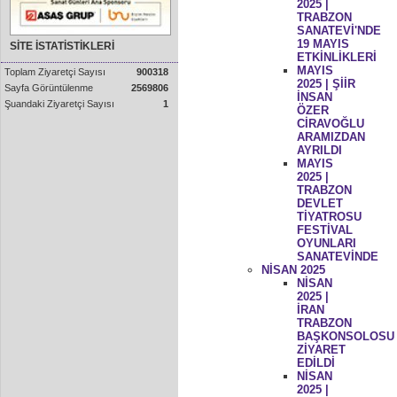
2025 |
TRABZON
SANATEVİ'NDE
19 MAYIS
SİTE İSTATİSTİKLERİ
ETKİNLİKLERİ
MAYIS
Toplam Ziyaretçi Sayısı
900318
2025 | ŞİİR
Sayfa Görüntülenme
2569806
İNSAN
Şuandaki Ziyaretçi Sayısı
1
ÖZER
CİRAVOĞLU
ARAMIZDAN
AYRILDI
MAYIS
2025 |
TRABZON
DEVLET
TİYATROSU
FESTİVAL
OYUNLARI
SANATEVİNDE
NİSAN 2025
NİSAN
2025 |
İRAN
TRABZON
BAŞKONSOLOSU
ZİYARET
EDİLDİ
NİSAN
2025 |