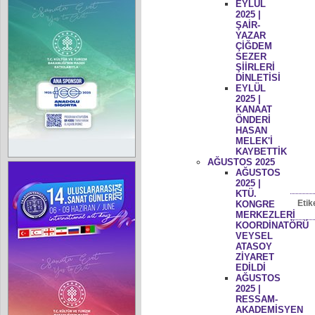
EYLÜL
2025 |
ŞAİR-
YAZAR
ÇİĞDEM
SEZER
ŞİİRLERİ
DİNLETİSİ
EYLÜL
2025 |
KANAAT
ÖNDERİ
HASAN
MELEK'İ
KAYBETTİK
AĞUSTOS 2025
AĞUSTOS
2025 |
KTÜ.
Etik
KONGRE
MERKEZLERİ
KOORDİNATÖRÜ
VEYSEL
ATASOY
ZİYARET
EDİLDİ
AĞUSTOS
2025 |
RESSAM-
AKADEMİSYEN