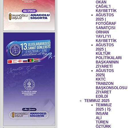
OKAN
ÇAĞAL'I
KAYBETTİK
AĞUSTOS
2025 |
FOTOĞRAF
SANATÇISI
ORHAN
YAYLI'YI
KAYBETTİK
AĞUSTOS
2025 |
KÜLTÜR
POLİTİKALARI
BAŞKANININ
ZİYARETİ
AĞUSTOS
2025|
KKTC
TRABZON
BAŞKONSOLOSU
ZİYARET
EDİLDİ
TEMMUZ 2025
TEMMUZ
2025 | İŞ
İNSANI
ALİ
TÜREN
ÖZTÜRK