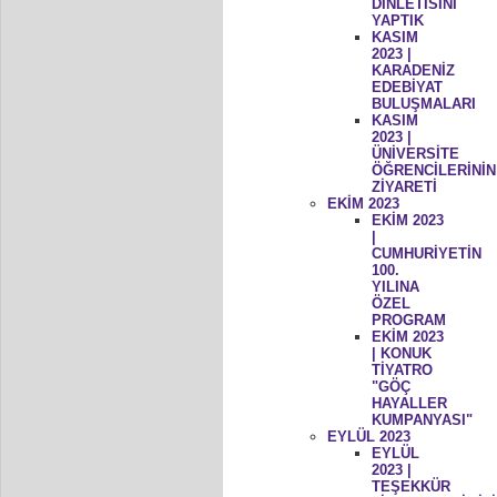
DİNLETİSİNİ
YAPTIK
KASIM
2023 |
KARADENİZ
EDEBİYAT
BULUŞMALARI
KASIM
2023 |
ÜNİVERSİTE
ÖĞRENCİLERİNİN
ZİYARETİ
EKİM 2023
EKİM 2023
|
CUMHURİYETİN
100.
YILINA
ÖZEL
PROGRAM
EKİM 2023
| KONUK
TİYATRO
"GÖÇ
HAYALLER
KUMPANYASI"
EYLÜL 2023
EYLÜL
2023 |
TEŞEKKÜR