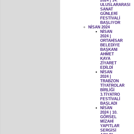
2024 | 14.
ULUSLARARASI
SANAT
GÜNLERİ
FESTİVALİ
BAŞLIYOR
NİSAN 2024
NİSAN
2024 |
ORTAHİSAR
BELEDİYE
BAŞKANI
AHMET
KAYA
ZİYARET
EDİLDİ
NİSAN
2024 |
TRABZON
TİYATROLAR
BİRLİĞİ
3.TİYATRO
FESTİVALİ
BAŞLADI
NİSAN
2024 | 10.
GÖRSEL
MİZAHİ
YAPITLAR
SERGİSİ