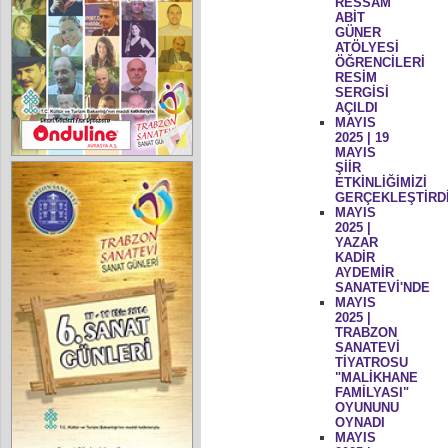
RESSAM
ABİT
GÜNER
ATÖLYESİ
ÖĞRENCİLERİ
RESİM
SERGİSİ
AÇILDI
MAYIS
2025 | 19
MAYIS
ŞİİR
ETKİNLİĞİMİZİ
GERÇEKLEŞTİRD
MAYIS
2025 |
YAZAR
KADİR
AYDEMİR
SANATEVİ'NDE
MAYIS
2025 |
TRABZON
SANATEVİ
TİYATROSU
"MALİKHANE
FAMİLYASI"
OYUNUNU
OYNADI
MAYIS