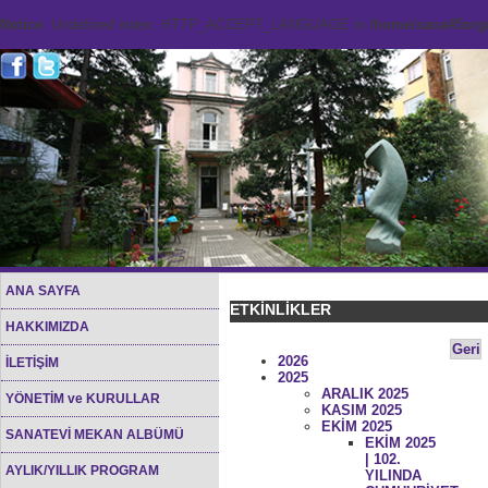
Notice
: Undefined index: HTTP_ACCEPT_LANGUAGE in
/home/sana45org/
ANA SAYFA
ETKİNLİKLER
HAKKIMIZDA
Geri
2026
İLETİŞİM
2025
ARALIK 2025
YÖNETİM ve KURULLAR
KASIM 2025
EKİM 2025
SANATEVİ MEKAN ALBÜMÜ
EKİM 2025
| 102.
AYLIK/YILLIK PROGRAM
YILINDA