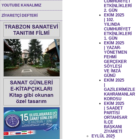
CUMHURİYET
YOUTUBE KANALIMIZ
ETKİNLİKLERİ
2. GÜN
EKİM 2025
ZİYARETÇİ DEFTERİ
| 102.
YILINDA
CUMHURİYET
ETKİNLİKLERİ
1. GÜN
EKİM 2025
| YAZAR-
YÖNETMEN
FEHMİ
GERÇEKER
SÖYLEŞİ
VE İMZA
GÜNÜ
EKİM 2025
|
GAZİLERİMİZLE
KAHRAMANLAR
KOROSU
EKİM 2025
| SAADET
PARTİSİ
ORTAHİSAR
İLÇE
BAŞKANI
ZİYARETİ
EYLÜL 2025