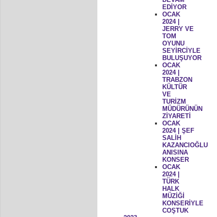
EDİYOR
OCAK
2024 |
JERRY VE
TOM
OYUNU
SEYİRCİYLE
BULUŞUYOR
OCAK
2024 |
TRABZON
KÜLTÜR
VE
TURİZM
MÜDÜRÜNÜN
ZİYARETİ
OCAK
2024 | ŞEF
SALİH
KAZANCIOĞLU
ANISINA
KONSER
OCAK
2024 |
TÜRK
HALK
MÜZİĞİ
KONSERİYLE
COŞTUK