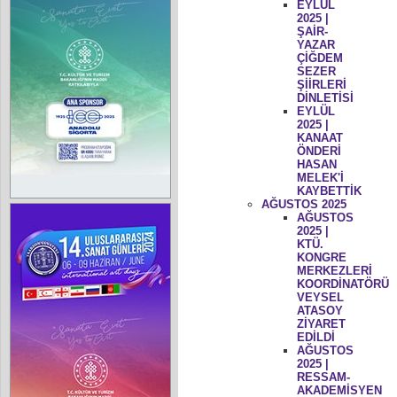
EYLÜL
2025 |
ŞAİR-
YAZAR
ÇİĞDEM
SEZER
ŞİİRLERİ
DİNLETİSİ
EYLÜL
2025 |
KANAAT
ÖNDERİ
HASAN
MELEK'İ
KAYBETTİK
AĞUSTOS 2025
AĞUSTOS
2025 |
KTÜ.
KONGRE
MERKEZLERİ
KOORDİNATÖRÜ
VEYSEL
ATASOY
ZİYARET
EDİLDİ
AĞUSTOS
2025 |
RESSAM-
AKADEMİSYEN