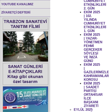
CUMHURİYET
YOUTUBE KANALIMIZ
ETKİNLİKLERİ
2. GÜN
EKİM 2025
ZİYARETÇİ DEFTERİ
| 102.
YILINDA
CUMHURİYET
ETKİNLİKLERİ
1. GÜN
EKİM 2025
| YAZAR-
YÖNETMEN
FEHMİ
GERÇEKER
SÖYLEŞİ
VE İMZA
GÜNÜ
EKİM 2025
|
GAZİLERİMİZLE
KAHRAMANLAR
KOROSU
EKİM 2025
| SAADET
PARTİSİ
ORTAHİSAR
İLÇE
BAŞKANI
ZİYARETİ
EYLÜL 2025