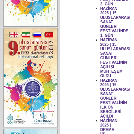
2. GÜN
HAZİRAN
2025 | 15.
ULUSLARARASI
SANAT
GÜNLERİ
FESTİVALİNDE
1. GÜN
HAZİRAN
2025 | 15.
ULUSLARARASI
SANAT
GÜNLERİ
FESTİVALİNİN
AÇILIŞI
MUHTEŞEM
OLDU
HAZİRAN
2025 | 15.
ULUSLARARASI
SANAT
GÜNLERİ
FESTİVALİNİN
İLK ÖN
SERGİLERİ
AÇILDI
HAZİRAN
2025 |
DRAMA