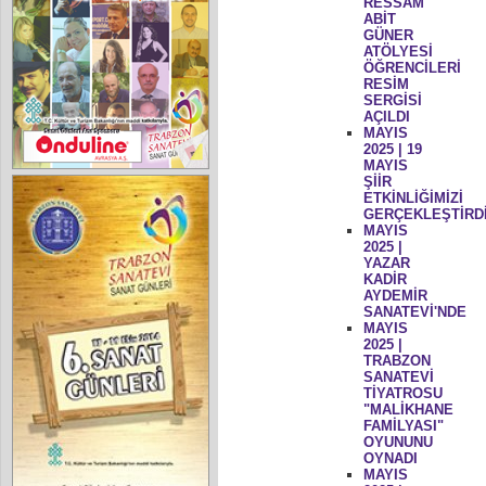
RESSAM
ABİT
GÜNER
ATÖLYESİ
ÖĞRENCİLERİ
RESİM
SERGİSİ
AÇILDI
MAYIS
2025 | 19
MAYIS
ŞİİR
ETKİNLİĞİMİZİ
GERÇEKLEŞTİRD
MAYIS
2025 |
YAZAR
KADİR
AYDEMİR
SANATEVİ'NDE
MAYIS
2025 |
TRABZON
SANATEVİ
TİYATROSU
"MALİKHANE
FAMİLYASI"
OYUNUNU
OYNADI
MAYIS