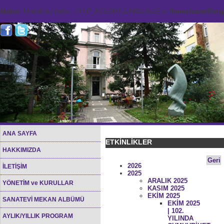
Notice
: Undefined index: HTTP_ACCEPT_LANGUAGE in
/home/sana45org/
ANA SAYFA
ETKİNLİKLER
HAKKIMIZDA
Geri
2026
İLETİŞİM
2025
ARALIK 2025
YÖNETİM ve KURULLAR
KASIM 2025
EKİM 2025
SANATEVİ MEKAN ALBÜMÜ
EKİM 2025
| 102.
AYLIK/YILLIK PROGRAM
YILINDA