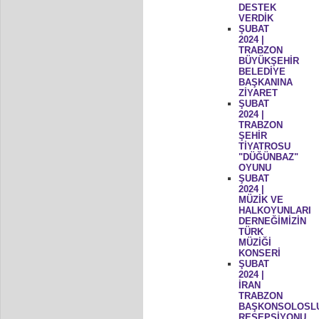
DESTEK
VERDİK
ŞUBAT
2024 |
TRABZON
BÜYÜKŞEHİR
BELEDİYE
BAŞKANINA
ZİYARET
ŞUBAT
2024 |
TRABZON
ŞEHİR
TİYATROSU
"DÜĞÜNBAZ"
OYUNU
ŞUBAT
2024 |
MÜZİK VE
HALKOYUNLARI
DERNEĞİMİZİN
TÜRK
MÜZİĞİ
KONSERİ
ŞUBAT
2024 |
İRAN
TRABZON
BAŞKONSOLOSL
RESEPSİYONU