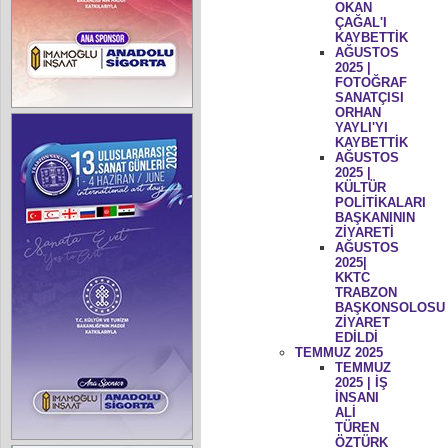
OKAN
ÇAĞAL'I
KAYBETTİK
AĞUSTOS
2025 |
FOTOĞRAF
SANATÇISI
ORHAN
YAYLI'YI
KAYBETTİK
AĞUSTOS
2025 |
KÜLTÜR
POLİTİKALARI
BAŞKANININ
ZİYARETİ
AĞUSTOS
2025|
KKTC
TRABZON
BAŞKONSOLOSU
ZİYARET
EDİLDİ
TEMMUZ 2025
TEMMUZ
2025 | İŞ
İNSANI
ALİ
TÜREN
ÖZTÜRK