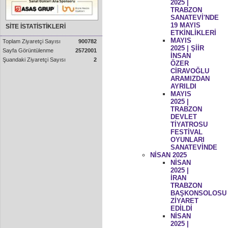
2025 |
TRABZON
SANATEVİ'NDE
19 MAYIS
SİTE İSTATİSTİKLERİ
ETKİNLİKLERİ
MAYIS
Toplam Ziyaretçi Sayısı
900782
2025 | ŞİİR
Sayfa Görüntülenme
2572001
İNSAN
Şuandaki Ziyaretçi Sayısı
2
ÖZER
CİRAVOĞLU
ARAMIZDAN
AYRILDI
MAYIS
2025 |
TRABZON
DEVLET
TİYATROSU
FESTİVAL
OYUNLARI
SANATEVİNDE
NİSAN 2025
NİSAN
2025 |
İRAN
TRABZON
BAŞKONSOLOSU
ZİYARET
EDİLDİ
NİSAN
2025 |