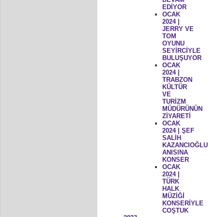
EDİYOR
OCAK
2024 |
JERRY VE
TOM
OYUNU
SEYİRCİYLE
BULUŞUYOR
OCAK
2024 |
TRABZON
KÜLTÜR
VE
TURİZM
MÜDÜRÜNÜN
ZİYARETİ
OCAK
2024 | ŞEF
SALİH
KAZANCIOĞLU
ANISINA
KONSER
OCAK
2024 |
TÜRK
HALK
MÜZİĞİ
KONSERİYLE
COŞTUK