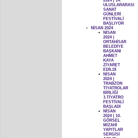
2024 | 14.
ULUSLARARASI
SANAT
GÜNLERİ
FESTİVALİ
BAŞLIYOR
NİSAN 2024
NİSAN
2024 |
ORTAHİSAR
BELEDİYE
BAŞKANI
AHMET
KAYA
ZİYARET
EDİLDİ
NİSAN
2024 |
TRABZON
TİYATROLAR
BİRLİĞİ
3.TİYATRO
FESTİVALİ
BAŞLADI
NİSAN
2024 | 10.
GÖRSEL
MİZAHİ
YAPITLAR
SERGİSİ