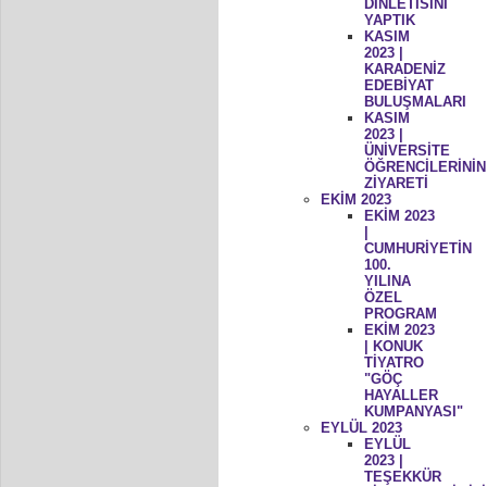
DİNLETİSİNİ
YAPTIK
KASIM
2023 |
KARADENİZ
EDEBİYAT
BULUŞMALARI
KASIM
2023 |
ÜNİVERSİTE
ÖĞRENCİLERİNİN
ZİYARETİ
EKİM 2023
EKİM 2023
|
CUMHURİYETİN
100.
YILINA
ÖZEL
PROGRAM
EKİM 2023
| KONUK
TİYATRO
"GÖÇ
HAYALLER
KUMPANYASI"
EYLÜL 2023
EYLÜL
2023 |
TEŞEKKÜR