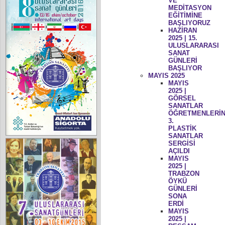
VE
MEDİTASYON
EĞİTİMİNE
BAŞLIYORUZ
HAZİRAN
2025 | 15.
ULUSLARARASI
SANAT
GÜNLERİ
BAŞLIYOR
MAYIS 2025
MAYIS
2025 |
GÖRSEL
SANATLAR
ÖĞRETMENLERİN
3.
PLASTİK
SANATLAR
SERGİSİ
AÇILDI
MAYIS
2025 |
TRABZON
ÖYKÜ
GÜNLERİ
SONA
ERDİ
MAYIS
2025 |