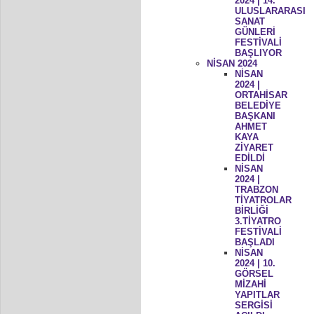
2024 | 14.
ULUSLARARASI
SANAT
GÜNLERİ
FESTİVALİ
BAŞLIYOR
NİSAN 2024
NİSAN
2024 |
ORTAHİSAR
BELEDİYE
BAŞKANI
AHMET
KAYA
ZİYARET
EDİLDİ
NİSAN
2024 |
TRABZON
TİYATROLAR
BİRLİĞİ
3.TİYATRO
FESTİVALİ
BAŞLADI
NİSAN
2024 | 10.
GÖRSEL
MİZAHİ
YAPITLAR
SERGİSİ