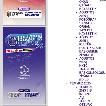
Etik
OKAN
ÇAĞAL'I
KAYBETTİK
AĞUSTOS
2025 |
FOTOĞRAF
SANATÇISI
ORHAN
YAYLI'YI
KAYBETTİK
AĞUSTOS
2025 |
KÜLTÜR
POLİTİKALARI
BAŞKANININ
ZİYARETİ
AĞUSTOS
2025|
KKTC
TRABZON
BAŞKONSOLOSU
ZİYARET
EDİLDİ
TEMMUZ 2025
TEMMUZ
2025 | İŞ
İNSANI
ALİ
TÜREN
ÖZTÜRK