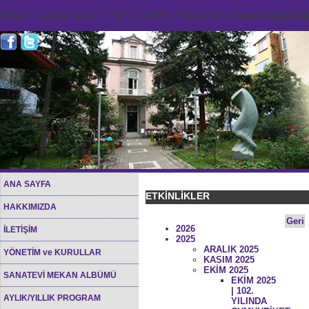
Notice
: Undefined index: HTTP_ACCEPT_LANGUAGE in
/home/sana45org/
ANA SAYFA
ETKİNLİKLER
HAKKIMIZDA
Geri
2026
İLETİŞİM
2025
ARALIK 2025
YÖNETİM ve KURULLAR
KASIM 2025
EKİM 2025
SANATEVİ MEKAN ALBÜMÜ
EKİM 2025
| 102.
AYLIK/YILLIK PROGRAM
YILINDA