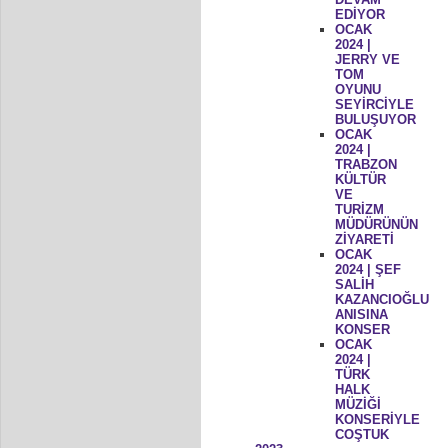
EDİYOR
OCAK
2024 |
JERRY VE
TOM
OYUNU
SEYİRCİYLE
BULUŞUYOR
OCAK
2024 |
TRABZON
KÜLTÜR
VE
TURİZM
MÜDÜRÜNÜN
ZİYARETİ
OCAK
2024 | ŞEF
SALİH
KAZANCIOĞLU
ANISINA
KONSER
OCAK
2024 |
TÜRK
HALK
MÜZİĞİ
KONSERİYLE
COŞTUK