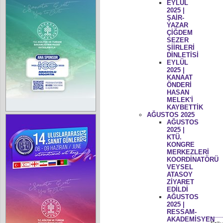
EYLÜL
2025 |
ŞAİR-
YAZAR
ÇİĞDEM
SEZER
ŞİİRLERİ
DİNLETİSİ
EYLÜL
2025 |
KANAAT
ÖNDERİ
HASAN
MELEK'İ
KAYBETTİK
AĞUSTOS 2025
AĞUSTOS
2025 |
KTÜ.
KONGRE
MERKEZLERİ
KOORDİNATÖRÜ
VEYSEL
ATASOY
ZİYARET
EDİLDİ
AĞUSTOS
2025 |
RESSAM-
AKADEMİSYEN