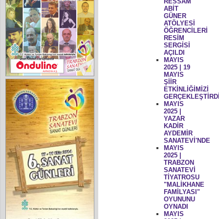
RESSAM
ABİT
GÜNER
ATÖLYESİ
ÖĞRENCİLERİ
RESİM
SERGİSİ
AÇILDI
MAYIS
2025 | 19
MAYIS
ŞİİR
ETKİNLİĞİMİZİ
GERÇEKLEŞTİRD
MAYIS
2025 |
YAZAR
KADİR
AYDEMİR
SANATEVİ'NDE
MAYIS
2025 |
TRABZON
SANATEVİ
TİYATROSU
"MALİKHANE
FAMİLYASI"
OYUNUNU
OYNADI
MAYIS