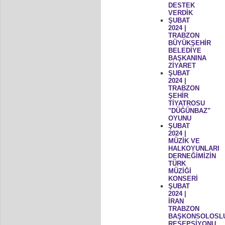
DESTEK
VERDİK
ŞUBAT
2024 |
TRABZON
BÜYÜKŞEHİR
BELEDİYE
BAŞKANINA
ZİYARET
ŞUBAT
2024 |
TRABZON
ŞEHİR
TİYATROSU
"DÜĞÜNBAZ"
OYUNU
ŞUBAT
2024 |
MÜZİK VE
HALKOYUNLARI
DERNEĞİMİZİN
TÜRK
MÜZİĞİ
KONSERİ
ŞUBAT
2024 |
İRAN
TRABZON
BAŞKONSOLOSL
RESEPSİYONU