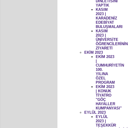
DİNLETİSİNİ
YAPTIK
KASIM
2023 |
KARADENİZ
EDEBİYAT
BULUŞMALARI
KASIM
2023 |
ÜNİVERSİTE
ÖĞRENCİLERİNİN
ZİYARETİ
EKİM 2023
EKİM 2023
|
CUMHURİYETİN
100.
YILINA
ÖZEL
PROGRAM
EKİM 2023
| KONUK
TİYATRO
"GÖÇ
HAYALLER
KUMPANYASI"
EYLÜL 2023
EYLÜL
2023 |
TEŞEKKÜR