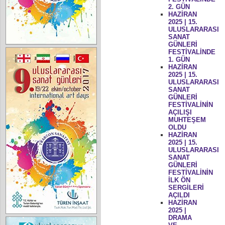
2. GÜN
HAZİRAN
2025 | 15.
ULUSLARARASI
SANAT
GÜNLERİ
FESTİVALİNDE
1. GÜN
HAZİRAN
2025 | 15.
ULUSLARARASI
SANAT
GÜNLERİ
FESTİVALİNİN
AÇILIŞI
MUHTEŞEM
OLDU
HAZİRAN
2025 | 15.
ULUSLARARASI
SANAT
GÜNLERİ
FESTİVALİNİN
İLK ÖN
SERGİLERİ
AÇILDI
HAZİRAN
2025 |
DRAMA