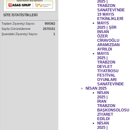
2025 |
TRABZON
SANATEVİ'NDE
19 MAYIS
SİTE İSTATİSTİKLERİ
ETKİNLİKLERİ
MAYIS
Toplam Ziyaretçi Sayısı
900362
2025 | ŞİİR
Sayfa Görüntülenme
2570151
İNSAN
Şuandaki Ziyaretçi Sayısı
1
ÖZER
CİRAVOĞLU
ARAMIZDAN
AYRILDI
MAYIS
2025 |
TRABZON
DEVLET
TİYATROSU
FESTİVAL
OYUNLARI
SANATEVİNDE
NİSAN 2025
NİSAN
2025 |
İRAN
TRABZON
BAŞKONSOLOSU
ZİYARET
EDİLDİ
NİSAN
2025 |