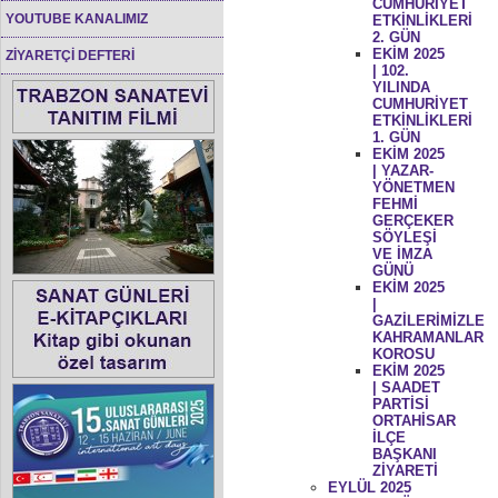
CUMHURİYET
YOUTUBE KANALIMIZ
ETKİNLİKLERİ
2. GÜN
EKİM 2025
ZİYARETÇİ DEFTERİ
| 102.
YILINDA
CUMHURİYET
ETKİNLİKLERİ
1. GÜN
EKİM 2025
| YAZAR-
YÖNETMEN
FEHMİ
GERÇEKER
SÖYLEŞİ
VE İMZA
GÜNÜ
EKİM 2025
|
GAZİLERİMİZLE
KAHRAMANLAR
KOROSU
EKİM 2025
| SAADET
PARTİSİ
ORTAHİSAR
İLÇE
BAŞKANI
ZİYARETİ
EYLÜL 2025