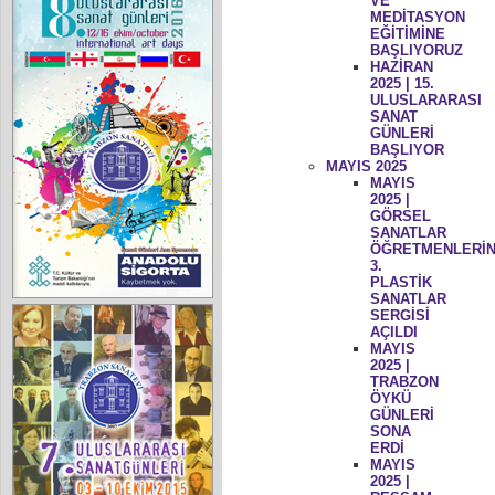
VE
MEDİTASYON
EĞİTİMİNE
BAŞLIYORUZ
HAZİRAN
2025 | 15.
ULUSLARARASI
SANAT
GÜNLERİ
BAŞLIYOR
MAYIS 2025
MAYIS
2025 |
GÖRSEL
SANATLAR
ÖĞRETMENLERİN
3.
PLASTİK
SANATLAR
SERGİSİ
AÇILDI
MAYIS
2025 |
TRABZON
ÖYKÜ
GÜNLERİ
SONA
ERDİ
MAYIS
2025 |