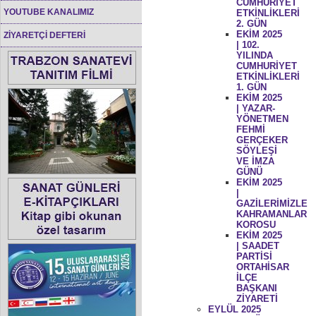
CUMHURİYET
YOUTUBE KANALIMIZ
ETKİNLİKLERİ
2. GÜN
EKİM 2025
ZİYARETÇİ DEFTERİ
| 102.
YILINDA
CUMHURİYET
ETKİNLİKLERİ
1. GÜN
EKİM 2025
| YAZAR-
YÖNETMEN
FEHMİ
GERÇEKER
SÖYLEŞİ
VE İMZA
GÜNÜ
EKİM 2025
|
GAZİLERİMİZLE
KAHRAMANLAR
KOROSU
EKİM 2025
| SAADET
PARTİSİ
ORTAHİSAR
İLÇE
BAŞKANI
ZİYARETİ
EYLÜL 2025