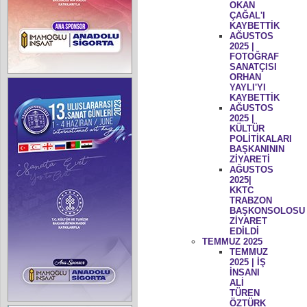
OKAN
ÇAĞAL'I
KAYBETTİK
AĞUSTOS
2025 |
FOTOĞRAF
SANATÇISI
ORHAN
YAYLI'YI
KAYBETTİK
AĞUSTOS
2025 |
KÜLTÜR
POLİTİKALARI
BAŞKANININ
ZİYARETİ
AĞUSTOS
2025|
KKTC
TRABZON
BAŞKONSOLOSU
ZİYARET
EDİLDİ
TEMMUZ 2025
TEMMUZ
2025 | İŞ
İNSANI
ALİ
TÜREN
ÖZTÜRK