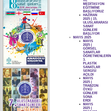
VE
MEDİTASYON
EĞİTİMİNE
BAŞLIYORUZ
HAZİRAN
2025 | 15.
ULUSLARARASI
SANAT
GÜNLERİ
BAŞLIYOR
MAYIS 2025
MAYIS
2025 |
GÖRSEL
SANATLAR
ÖĞRETMENLERİN
3.
PLASTİK
SANATLAR
SERGİSİ
AÇILDI
MAYIS
2025 |
TRABZON
ÖYKÜ
GÜNLERİ
SONA
ERDİ
MAYIS
2025 |