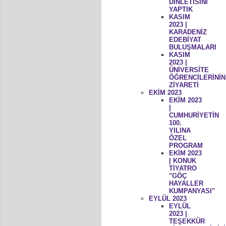
DİNLETİSİNİ
YAPTIK
KASIM
2023 |
KARADENİZ
EDEBİYAT
BULUŞMALARI
KASIM
2023 |
ÜNİVERSİTE
ÖĞRENCİLERİNİN
ZİYARETİ
EKİM 2023
EKİM 2023
|
CUMHURİYETİN
100.
YILINA
ÖZEL
PROGRAM
EKİM 2023
| KONUK
TİYATRO
"GÖÇ
HAYALLER
KUMPANYASI"
EYLÜL 2023
EYLÜL
2023 |
TEŞEKKÜR