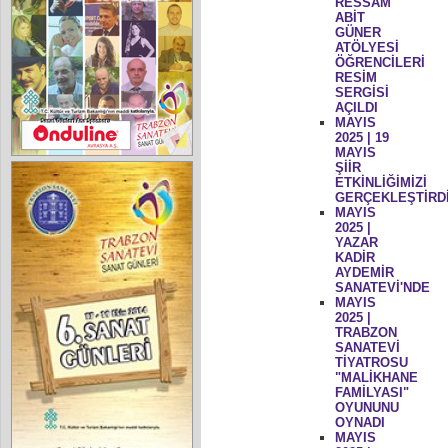
RESSAM
ABİT
GÜNER
ATÖLYESİ
ÖĞRENCİLERİ
RESİM
SERGİSİ
AÇILDI
MAYIS
2025 | 19
MAYIS
ŞİİR
ETKİNLİĞİMİZİ
GERÇEKLEŞTİRD
MAYIS
2025 |
YAZAR
KADİR
AYDEMİR
SANATEVİ'NDE
MAYIS
2025 |
TRABZON
SANATEVİ
TİYATROSU
"MALİKHANE
FAMİLYASI"
OYUNUNU
OYNADI
MAYIS