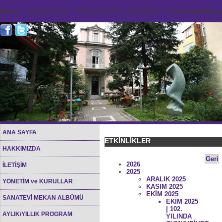
Notice
: Undefined index: HTTP_ACCEPT_LANGUAGE in
/home/sana45org/
ANA SAYFA
ETKİNLİKLER
HAKKIMIZDA
Geri
2026
İLETİŞİM
2025
ARALIK 2025
YÖNETİM ve KURULLAR
KASIM 2025
EKİM 2025
SANATEVİ MEKAN ALBÜMÜ
EKİM 2025
| 102.
AYLIK/YILLIK PROGRAM
YILINDA