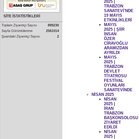
2025 |
TRABZON
SANATEVİ'NDE
19 MAYIS
SİTE İSTATİSTİKLERİ
ETKİNLİKLERİ
MAYIS
Toplam Ziyaretçi Sayısı
899230
2025 | ŞİİR
Sayfa Görüntülenme
2561014
İNSAN
Şuandaki Ziyaretçi Sayısı
2
ÖZER
CİRAVOĞLU
ARAMIZDAN
AYRILDI
MAYIS
2025 |
TRABZON
DEVLET
TİYATROSU
FESTİVAL
OYUNLARI
SANATEVİNDE
NİSAN 2025
NİSAN
2025 |
İRAN
TRABZON
BAŞKONSOLOSU
ZİYARET
EDİLDİ
NİSAN
2025 |