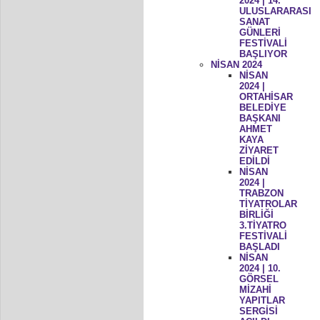
2024 | 14.
ULUSLARARASI
SANAT
GÜNLERİ
FESTİVALİ
BAŞLIYOR
NİSAN 2024
NİSAN
2024 |
ORTAHİSAR
BELEDİYE
BAŞKANI
AHMET
KAYA
ZİYARET
EDİLDİ
NİSAN
2024 |
TRABZON
TİYATROLAR
BİRLİĞİ
3.TİYATRO
FESTİVALİ
BAŞLADI
NİSAN
2024 | 10.
GÖRSEL
MİZAHİ
YAPITLAR
SERGİSİ