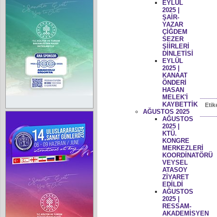
EYLÜL
2025 |
ŞAİR-
YAZAR
ÇİĞDEM
SEZER
ŞİİRLERİ
DİNLETİSİ
EYLÜL
2025 |
KANAAT
ÖNDERİ
HASAN
MELEK'İ
KAYBETTİK
Etik
AĞUSTOS 2025
AĞUSTOS
2025 |
KTÜ.
KONGRE
MERKEZLERİ
KOORDİNATÖRÜ
VEYSEL
ATASOY
ZİYARET
EDİLDİ
AĞUSTOS
2025 |
RESSAM-
AKADEMİSYEN