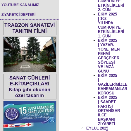
CUMHURİYET
YOUTUBE KANALIMIZ
ETKİNLİKLERİ
2. GÜN
EKİM 2025
ZİYARETÇİ DEFTERİ
| 102.
YILINDA
CUMHURİYET
ETKİNLİKLERİ
1. GÜN
EKİM 2025
| YAZAR-
YÖNETMEN
FEHMİ
GERÇEKER
SÖYLEŞİ
VE İMZA
GÜNÜ
EKİM 2025
|
GAZİLERİMİZLE
KAHRAMANLAR
KOROSU
EKİM 2025
| SAADET
PARTİSİ
ORTAHİSAR
İLÇE
BAŞKANI
ZİYARETİ
EYLÜL 2025