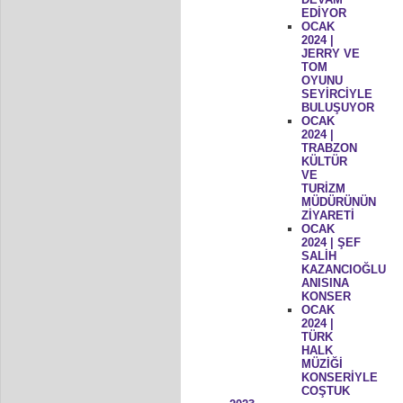
EDİYOR
OCAK
2024 |
JERRY VE
TOM
OYUNU
SEYİRCİYLE
BULUŞUYOR
OCAK
2024 |
TRABZON
KÜLTÜR
VE
TURİZM
MÜDÜRÜNÜN
ZİYARETİ
OCAK
2024 | ŞEF
SALİH
KAZANCIOĞLU
ANISINA
KONSER
OCAK
2024 |
TÜRK
HALK
MÜZİĞİ
KONSERİYLE
COŞTUK