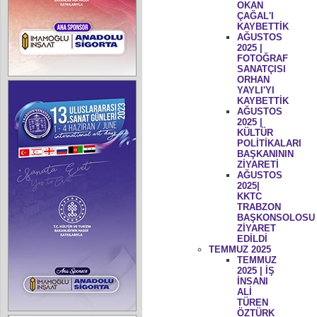
OKAN
ÇAĞAL'I
KAYBETTİK
AĞUSTOS
2025 |
FOTOĞRAF
SANATÇISI
ORHAN
YAYLI'YI
KAYBETTİK
AĞUSTOS
2025 |
KÜLTÜR
POLİTİKALARI
BAŞKANININ
ZİYARETİ
AĞUSTOS
2025|
KKTC
TRABZON
BAŞKONSOLOSU
ZİYARET
EDİLDİ
TEMMUZ 2025
TEMMUZ
2025 | İŞ
İNSANI
ALİ
TÜREN
ÖZTÜRK