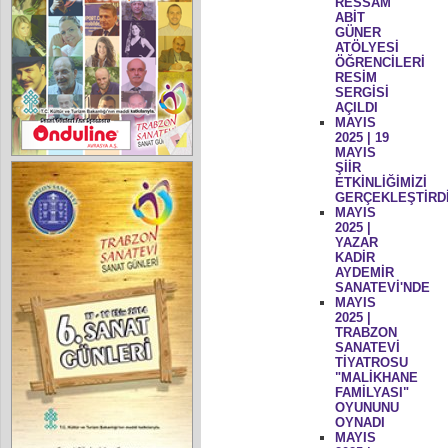
RESSAM
ABİT
GÜNER
ATÖLYESİ
ÖĞRENCİLERİ
RESİM
SERGİSİ
AÇILDI
MAYIS
2025 | 19
MAYIS
ŞİİR
ETKİNLİĞİMİZİ
GERÇEKLEŞTİRD
MAYIS
2025 |
YAZAR
KADİR
AYDEMİR
SANATEVİ'NDE
MAYIS
2025 |
TRABZON
SANATEVİ
TİYATROSU
"MALİKHANE
FAMİLYASI"
OYUNUNU
OYNADI
MAYIS