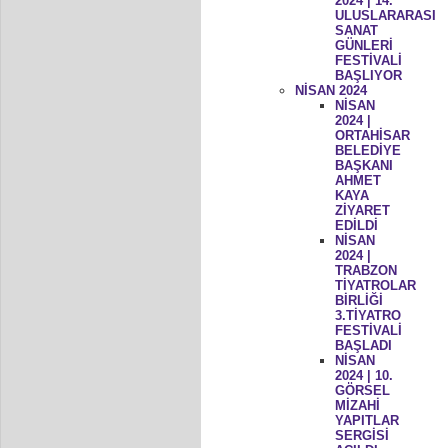
2024 | 14.
ULUSLARARASI
SANAT
GÜNLERİ
FESTİVALİ
BAŞLIYOR
NİSAN 2024
NİSAN
2024 |
ORTAHİSAR
BELEDİYE
BAŞKANI
AHMET
KAYA
ZİYARET
EDİLDİ
NİSAN
2024 |
TRABZON
TİYATROLAR
BİRLİĞİ
3.TİYATRO
FESTİVALİ
BAŞLADI
NİSAN
2024 | 10.
GÖRSEL
MİZAHİ
YAPITLAR
SERGİSİ