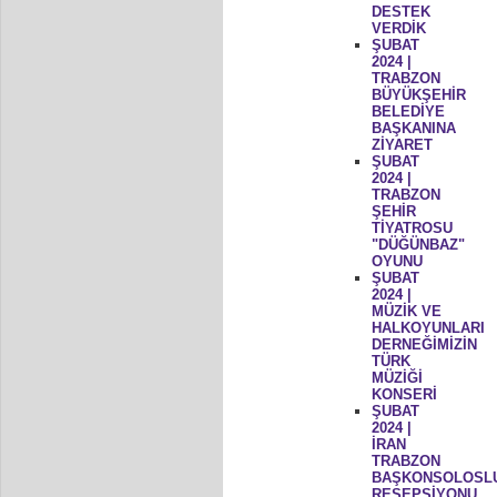
DESTEK
VERDİK
ŞUBAT
2024 |
TRABZON
BÜYÜKŞEHİR
BELEDİYE
BAŞKANINA
ZİYARET
ŞUBAT
2024 |
TRABZON
ŞEHİR
TİYATROSU
"DÜĞÜNBAZ"
OYUNU
ŞUBAT
2024 |
MÜZİK VE
HALKOYUNLARI
DERNEĞİMİZİN
TÜRK
MÜZİĞİ
KONSERİ
ŞUBAT
2024 |
İRAN
TRABZON
BAŞKONSOLOSL
RESEPSİYONU