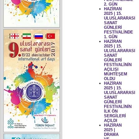
2. GÜN
HAZİRAN
2025 | 15.
ULUSLARARASI
SANAT
GÜNLERİ
FESTİVALİNDE
1. GÜN
HAZİRAN
2025 | 15.
ULUSLARARASI
SANAT
GÜNLERİ
FESTİVALİNİN
AÇILIŞI
MUHTEŞEM
OLDU
HAZİRAN
2025 | 15.
ULUSLARARASI
SANAT
GÜNLERİ
FESTİVALİNİN
İLK ÖN
SERGİLERİ
AÇILDI
HAZİRAN
2025 |
DRAMA