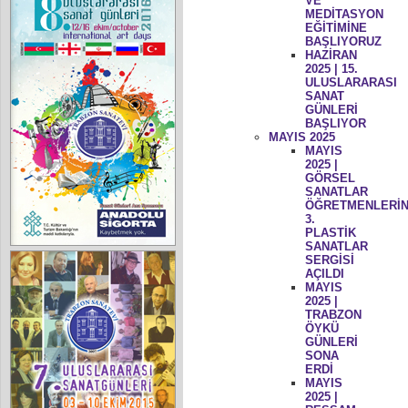
VE
MEDİTASYON
EĞİTİMİNE
BAŞLIYORUZ
HAZİRAN
2025 | 15.
ULUSLARARASI
SANAT
GÜNLERİ
BAŞLIYOR
MAYIS 2025
MAYIS
2025 |
GÖRSEL
SANATLAR
ÖĞRETMENLERİN
3.
PLASTİK
SANATLAR
SERGİSİ
AÇILDI
MAYIS
2025 |
TRABZON
ÖYKÜ
GÜNLERİ
SONA
ERDİ
MAYIS
2025 |