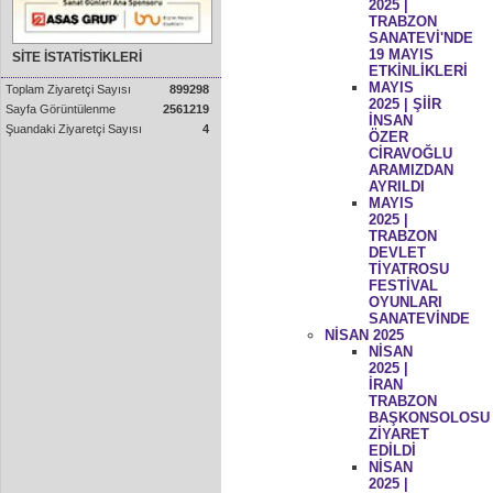
2025 |
TRABZON
SANATEVİ'NDE
19 MAYIS
SİTE İSTATİSTİKLERİ
ETKİNLİKLERİ
MAYIS
Toplam Ziyaretçi Sayısı
899298
2025 | ŞİİR
Sayfa Görüntülenme
2561219
İNSAN
Şuandaki Ziyaretçi Sayısı
4
ÖZER
CİRAVOĞLU
ARAMIZDAN
AYRILDI
MAYIS
2025 |
TRABZON
DEVLET
TİYATROSU
FESTİVAL
OYUNLARI
SANATEVİNDE
NİSAN 2025
NİSAN
2025 |
İRAN
TRABZON
BAŞKONSOLOSU
ZİYARET
EDİLDİ
NİSAN
2025 |