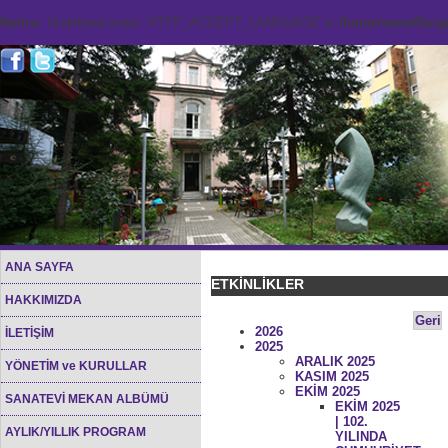
Notice
: Undefined index: HTTP_ACCEPT_LANGUAGE in
/home/sana45org/
ANA SAYFA
ETKİNLİKLER
HAKKIMIZDA
Geri
2026
İLETİŞİM
2025
ARALIK 2025
YÖNETİM ve KURULLAR
KASIM 2025
EKİM 2025
SANATEVİ MEKAN ALBÜMÜ
EKİM 2025
| 102.
AYLIK/YILLIK PROGRAM
YILINDA