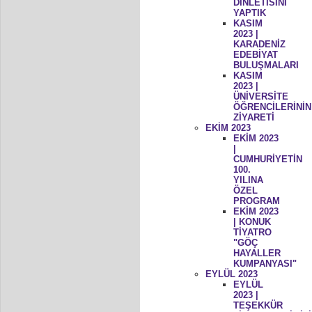
DİNLETİSİNİ
YAPTIK
KASIM
2023 |
KARADENİZ
EDEBİYAT
BULUŞMALARI
KASIM
2023 |
ÜNİVERSİTE
ÖĞRENCİLERİNİN
ZİYARETİ
EKİM 2023
EKİM 2023
|
CUMHURİYETİN
100.
YILINA
ÖZEL
PROGRAM
EKİM 2023
| KONUK
TİYATRO
"GÖÇ
HAYALLER
KUMPANYASI"
EYLÜL 2023
EYLÜL
2023 |
TEŞEKKÜR