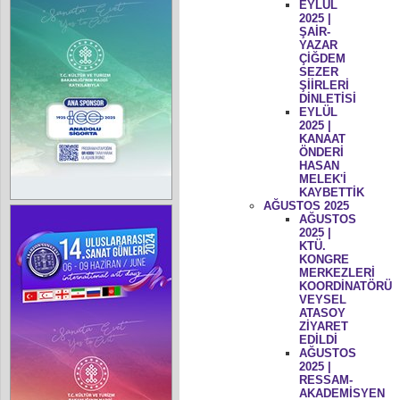
EYLÜL
2025 |
ŞAİR-
YAZAR
ÇİĞDEM
SEZER
ŞİİRLERİ
DİNLETİSİ
EYLÜL
2025 |
KANAAT
ÖNDERİ
HASAN
MELEK'İ
KAYBETTİK
AĞUSTOS 2025
AĞUSTOS
2025 |
KTÜ.
KONGRE
MERKEZLERİ
KOORDİNATÖRÜ
VEYSEL
ATASOY
ZİYARET
EDİLDİ
AĞUSTOS
2025 |
RESSAM-
AKADEMİSYEN