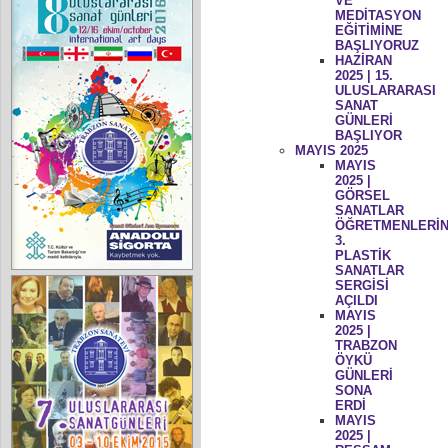
VE
MEDİTASYON
EĞİTİMİNE
BAŞLIYORUZ
HAZİRAN
2025 | 15.
ULUSLARARASI
SANAT
GÜNLERİ
BAŞLIYOR
MAYIS 2025
MAYIS
2025 |
GÖRSEL
SANATLAR
ÖĞRETMENLERİN
3.
PLASTİK
SANATLAR
SERGİSİ
AÇILDI
MAYIS
2025 |
TRABZON
ÖYKÜ
GÜNLERİ
SONA
ERDİ
MAYIS
2025 |