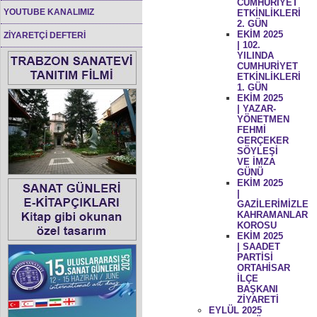
CUMHURİYET
YOUTUBE KANALIMIZ
ETKİNLİKLERİ
2. GÜN
EKİM 2025
ZİYARETÇİ DEFTERİ
| 102.
YILINDA
CUMHURİYET
ETKİNLİKLERİ
1. GÜN
EKİM 2025
| YAZAR-
YÖNETMEN
FEHMİ
GERÇEKER
SÖYLEŞİ
VE İMZA
GÜNÜ
EKİM 2025
|
GAZİLERİMİZLE
KAHRAMANLAR
KOROSU
EKİM 2025
| SAADET
PARTİSİ
ORTAHİSAR
İLÇE
BAŞKANI
ZİYARETİ
EYLÜL 2025