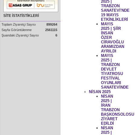
2025 |
TRABZON
SANATEVİ'NDE
19 MAYIS
SİTE İSTATİSTİKLERİ
ETKİNLİKLERİ
MAYIS
Toplam Ziyaretçi Sayısı
899264
2025 | ŞİİR
Sayfa Görüntülenme
2561115
İNSAN
Şuandaki Ziyaretçi Sayısı
6
ÖZER
CİRAVOĞLU
ARAMIZDAN
AYRILDI
MAYIS
2025 |
TRABZON
DEVLET
TİYATROSU
FESTİVAL
OYUNLARI
SANATEVİNDE
NİSAN 2025
NİSAN
2025 |
İRAN
TRABZON
BAŞKONSOLOSU
ZİYARET
EDİLDİ
NİSAN
2025 |