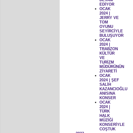
EDİYOR
OCAK
2024 |
JERRY VE
TOM
OYUNU
SEYİRCİYLE
BULUŞUYOR
OCAK
2024 |
TRABZON
KÜLTÜR
VE
TURİZM
MÜDÜRÜNÜN
ZİYARETİ
OCAK
2024 | ŞEF
SALİH
KAZANCIOĞLU
ANISINA
KONSER
OCAK
2024 |
TÜRK
HALK
MÜZİĞİ
KONSERİYLE
COŞTUK