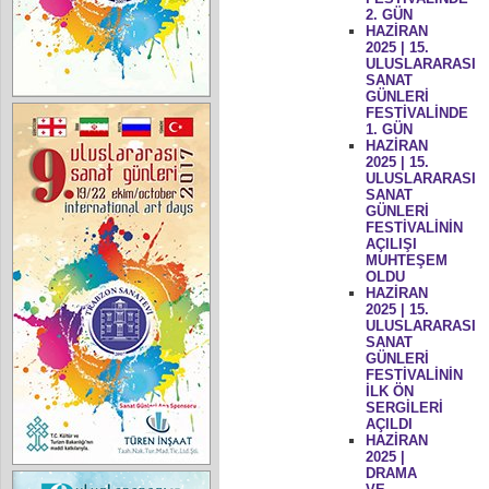
2. GÜN
HAZİRAN
2025 | 15.
ULUSLARARASI
SANAT
GÜNLERİ
FESTİVALİNDE
1. GÜN
HAZİRAN
2025 | 15.
ULUSLARARASI
SANAT
GÜNLERİ
FESTİVALİNİN
AÇILIŞI
MUHTEŞEM
OLDU
HAZİRAN
2025 | 15.
ULUSLARARASI
SANAT
GÜNLERİ
FESTİVALİNİN
İLK ÖN
SERGİLERİ
AÇILDI
HAZİRAN
2025 |
DRAMA