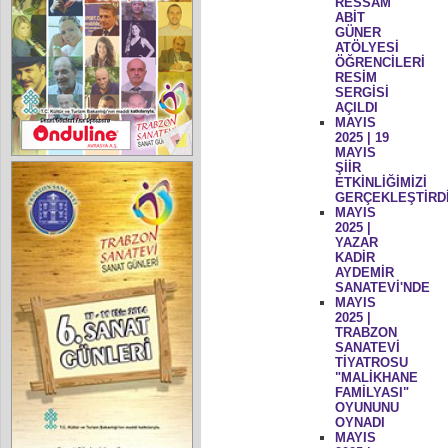
RESSAM
ABİT
GÜNER
ATÖLYESİ
ÖĞRENCİLERİ
RESİM
SERGİSİ
AÇILDI
MAYIS
2025 | 19
MAYIS
ŞİİR
ETKİNLİĞİMİZİ
GERÇEKLEŞTİRD
MAYIS
2025 |
YAZAR
KADİR
AYDEMİR
SANATEVİ'NDE
MAYIS
2025 |
TRABZON
SANATEVİ
TİYATROSU
"MALİKHANE
FAMİLYASI"
OYUNUNU
OYNADI
MAYIS