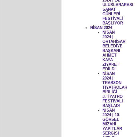
2024 | 14.
ULUSLARARASI
SANAT
GÜNLERİ
FESTİVALİ
BAŞLIYOR
NİSAN 2024
NİSAN
2024 |
ORTAHİSAR
BELEDİYE
BAŞKANI
AHMET
KAYA
ZİYARET
EDİLDİ
NİSAN
2024 |
TRABZON
TİYATROLAR
BİRLİĞİ
3.TİYATRO
FESTİVALİ
BAŞLADI
NİSAN
2024 | 10.
GÖRSEL
MİZAHİ
YAPITLAR
SERGİSİ