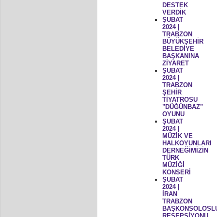
DESTEK
VERDİK
ŞUBAT
2024 |
TRABZON
BÜYÜKŞEHİR
BELEDİYE
BAŞKANINA
ZİYARET
ŞUBAT
2024 |
TRABZON
ŞEHİR
TİYATROSU
"DÜĞÜNBAZ"
OYUNU
ŞUBAT
2024 |
MÜZİK VE
HALKOYUNLARI
DERNEĞİMİZİN
TÜRK
MÜZİĞİ
KONSERİ
ŞUBAT
2024 |
İRAN
TRABZON
BAŞKONSOLOSL
RESEPSİYONU