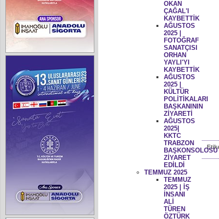
OKAN
ÇAĞAL'I
KAYBETTİK
AĞUSTOS
2025 |
FOTOĞRAF
SANATÇISI
ORHAN
YAYLI'YI
KAYBETTİK
AĞUSTOS
2025 |
KÜLTÜR
POLİTİKALARI
BAŞKANININ
ZİYARETİ
AĞUSTOS
2025|
KKTC
TRABZON
Etik
BAŞKONSOLOSU
ZİYARET
EDİLDİ
TEMMUZ 2025
TEMMUZ
2025 | İŞ
İNSANI
ALİ
TÜREN
ÖZTÜRK