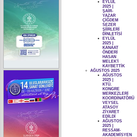
EYLÜL
2025 |
ŞAİR-
YAZAR
ÇİĞDEM
SEZER
ŞİİRLERİ
DİNLETİSİ
EYLÜL
2025 |
KANAAT
ÖNDERİ
HASAN
MELEK'İ
KAYBETTİK
AĞUSTOS 2025
AĞUSTOS
2025 |
KTÜ.
KONGRE
MERKEZLERİ
KOORDİNATÖRÜ
VEYSEL
ATASOY
ZİYARET
EDİLDİ
AĞUSTOS
2025 |
RESSAM-
AKADEMİSYEN