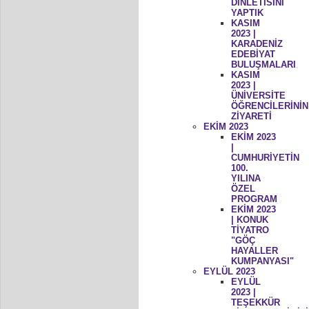
DİNLETİSİNİ
YAPTIK
KASIM
2023 |
KARADENİZ
EDEBİYAT
BULUŞMALARI
KASIM
2023 |
ÜNİVERSİTE
ÖĞRENCİLERİNİN
ZİYARETİ
EKİM 2023
EKİM 2023
|
CUMHURİYETİN
100.
YILINA
ÖZEL
PROGRAM
EKİM 2023
| KONUK
TİYATRO
"GÖÇ
HAYALLER
KUMPANYASI"
EYLÜL 2023
EYLÜL
2023 |
TEŞEKKÜR