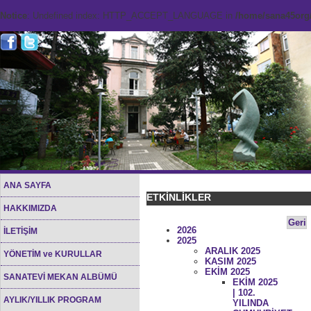
Notice
: Undefined index: HTTP_ACCEPT_LANGUAGE in
/home/sana45org/
ANA SAYFA
ETKİNLİKLER
HAKKIMIZDA
Geri
2026
İLETİŞİM
2025
ARALIK 2025
YÖNETİM ve KURULLAR
KASIM 2025
EKİM 2025
SANATEVİ MEKAN ALBÜMÜ
EKİM 2025
| 102.
AYLIK/YILLIK PROGRAM
YILINDA