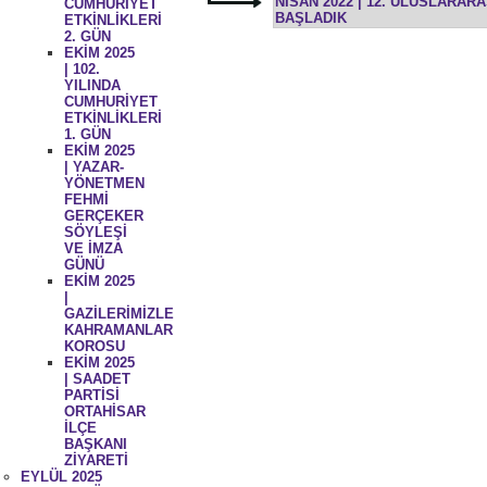
NİSAN 2022 | 12. ULUSLARAR
CUMHURİYET
BAŞLADIK
ETKİNLİKLERİ
2. GÜN
EKİM 2025
| 102.
YILINDA
CUMHURİYET
ETKİNLİKLERİ
1. GÜN
EKİM 2025
| YAZAR-
YÖNETMEN
FEHMİ
GERÇEKER
SÖYLEŞİ
VE İMZA
GÜNÜ
EKİM 2025
|
GAZİLERİMİZLE
KAHRAMANLAR
KOROSU
EKİM 2025
| SAADET
PARTİSİ
ORTAHİSAR
İLÇE
BAŞKANI
ZİYARETİ
EYLÜL 2025