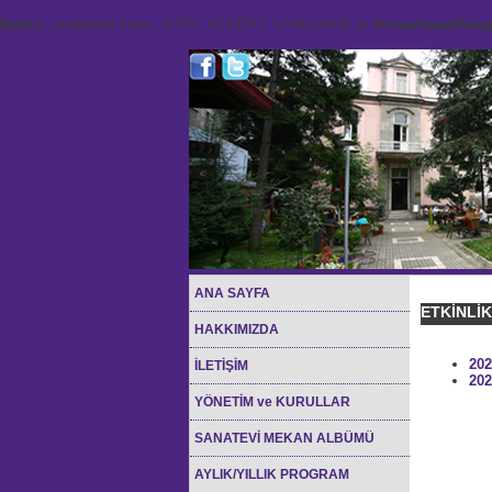
Notice
: Undefined index: HTTP_ACCEPT_LANGUAGE in
/home/sana45org/
ANA SAYFA
ETKİNLİ
HAKKIMIZDA
202
İLETİŞİM
202
YÖNETİM ve KURULLAR
SANATEVİ MEKAN ALBÜMÜ
AYLIK/YILLIK PROGRAM