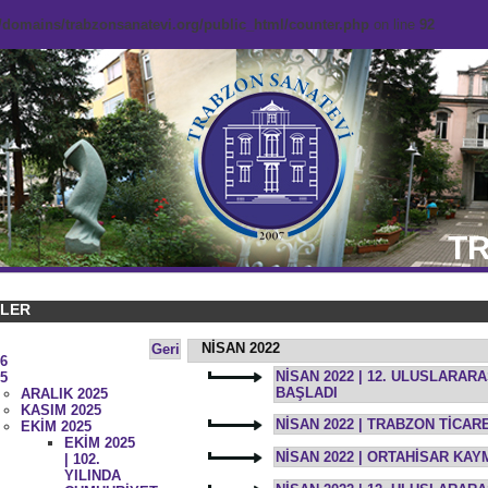
domains/trabzonsanatevi.org/public_html/counter.php
on line
92
TR
KLER
NİSAN 2022
Geri
6
NİSAN 2022 | 12. ULUSLARAR
5
BAŞLADI
ARALIK 2025
KASIM 2025
NİSAN 2022 | TRABZON TİCAR
EKİM 2025
EKİM 2025
NİSAN 2022 | ORTAHİSAR KA
| 102.
YILINDA