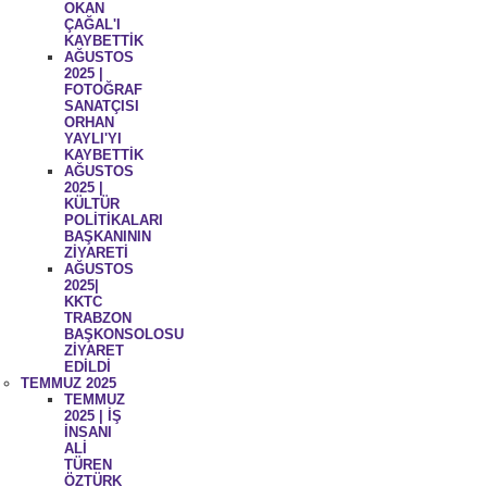
OKAN
ÇAĞAL'I
KAYBETTİK
AĞUSTOS
2025 |
FOTOĞRAF
SANATÇISI
ORHAN
YAYLI'YI
KAYBETTİK
AĞUSTOS
2025 |
KÜLTÜR
POLİTİKALARI
BAŞKANININ
ZİYARETİ
AĞUSTOS
2025|
KKTC
TRABZON
BAŞKONSOLOSU
ZİYARET
EDİLDİ
TEMMUZ 2025
TEMMUZ
2025 | İŞ
İNSANI
ALİ
TÜREN
ÖZTÜRK