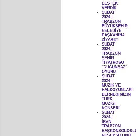
DESTEK
VERDİK
ŞUBAT
2024 |
TRABZON
BÜYÜKŞEHİR
BELEDİYE
BAŞKANINA
ZİYARET
ŞUBAT
2024 |
TRABZON
ŞEHİR
TİYATROSU
"DÜĞÜNBAZ"
OYUNU
ŞUBAT
2024 |
MÜZİK VE
HALKOYUNLARI
DERNEĞİMİZİN
TÜRK
MÜZİĞİ
KONSERİ
ŞUBAT
2024 |
İRAN
TRABZON
BAŞKONSOLOSL
RESEPSİYONU