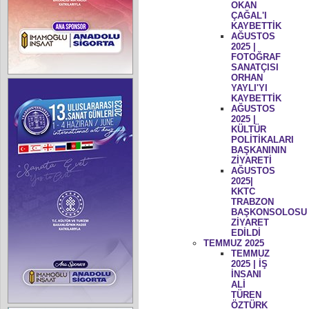
OKAN
ÇAĞAL'I
KAYBETTİK
AĞUSTOS
2025 |
FOTOĞRAF
SANATÇISI
ORHAN
YAYLI'YI
KAYBETTİK
AĞUSTOS
2025 |
KÜLTÜR
POLİTİKALARI
BAŞKANININ
ZİYARETİ
AĞUSTOS
2025|
KKTC
TRABZON
BAŞKONSOLOSU
ZİYARET
EDİLDİ
TEMMUZ 2025
TEMMUZ
2025 | İŞ
İNSANI
ALİ
TÜREN
ÖZTÜRK