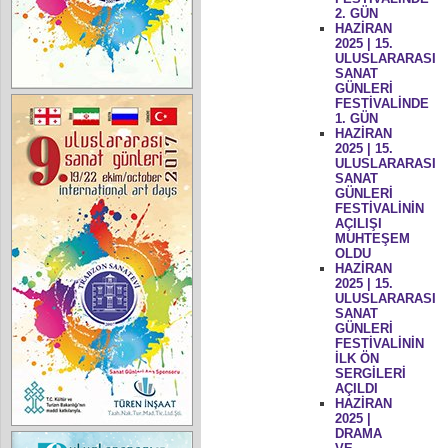
2. GÜN
HAZİRAN
2025 | 15.
ULUSLARARASI
SANAT
GÜNLERİ
FESTİVALİNDE
1. GÜN
HAZİRAN
2025 | 15.
ULUSLARARASI
SANAT
GÜNLERİ
FESTİVALİNİN
AÇILIŞI
MUHTEŞEM
OLDU
HAZİRAN
2025 | 15.
ULUSLARARASI
SANAT
GÜNLERİ
FESTİVALİNİN
İLK ÖN
SERGİLERİ
AÇILDI
HAZİRAN
2025 |
DRAMA