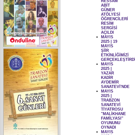
RESSAM
ABİT
GÜNER
ATÖLYESİ
ÖĞRENCİLERİ
RESİM
SERGİSİ
AÇILDI
MAYIS
2025 | 19
MAYIS
ŞİİR
ETKİNLİĞİMİZİ
GERÇEKLEŞTİRD
MAYIS
2025 |
YAZAR
KADİR
AYDEMİR
SANATEVİ'NDE
MAYIS
2025 |
TRABZON
SANATEVİ
TİYATROSU
"MALİKHANE
FAMİLYASI"
OYUNUNU
OYNADI
MAYIS