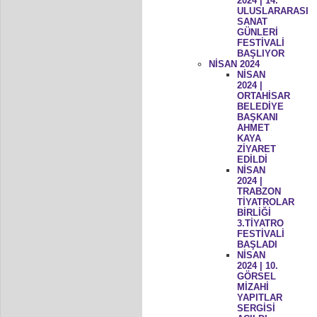
2024 | 14.
ULUSLARARASI
SANAT
GÜNLERİ
FESTİVALİ
BAŞLIYOR
NİSAN 2024
NİSAN
2024 |
ORTAHİSAR
BELEDİYE
BAŞKANI
AHMET
KAYA
ZİYARET
EDİLDİ
NİSAN
2024 |
TRABZON
TİYATROLAR
BİRLİĞİ
3.TİYATRO
FESTİVALİ
BAŞLADI
NİSAN
2024 | 10.
GÖRSEL
MİZAHİ
YAPITLAR
SERGİSİ