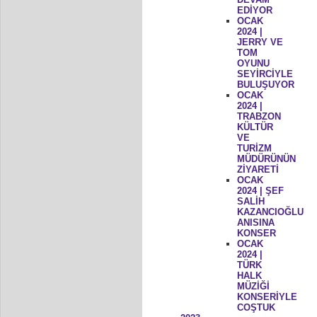
EDİYOR
OCAK
2024 |
JERRY VE
TOM
OYUNU
SEYİRCİYLE
BULUŞUYOR
OCAK
2024 |
TRABZON
KÜLTÜR
VE
TURİZM
MÜDÜRÜNÜN
ZİYARETİ
OCAK
2024 | ŞEF
SALİH
KAZANCIOĞLU
ANISINA
KONSER
OCAK
2024 |
TÜRK
HALK
MÜZİĞİ
KONSERİYLE
COŞTUK