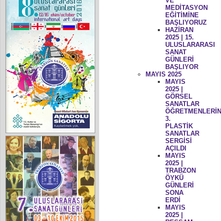
VE
MEDİTASYON
EĞİTİMİNE
BAŞLIYORUZ
HAZİRAN
2025 | 15.
ULUSLARARASI
SANAT
GÜNLERİ
BAŞLIYOR
MAYIS 2025
MAYIS
2025 |
GÖRSEL
SANATLAR
ÖĞRETMENLERİN
3.
PLASTİK
SANATLAR
SERGİSİ
AÇILDI
MAYIS
2025 |
TRABZON
ÖYKÜ
GÜNLERİ
SONA
ERDİ
MAYIS
2025 |