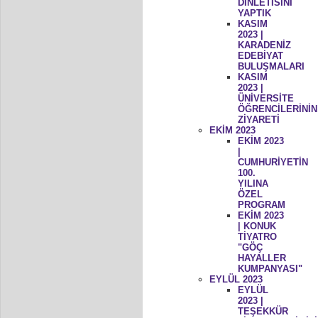
DİNLETİSİNİ
YAPTIK
KASIM
2023 |
KARADENİZ
EDEBİYAT
BULUŞMALARI
KASIM
2023 |
ÜNİVERSİTE
ÖĞRENCİLERİNİN
ZİYARETİ
EKİM 2023
EKİM 2023
|
CUMHURİYETİN
100.
YILINA
ÖZEL
PROGRAM
EKİM 2023
| KONUK
TİYATRO
"GÖÇ
HAYALLER
KUMPANYASI"
EYLÜL 2023
EYLÜL
2023 |
TEŞEKKÜR