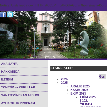
Notice
: Undefined index: HTTP_ACCEPT_LANGUAGE in
/home/sana45org/
ANA SAYFA
ETKİNLİKLER
HAKKIMIZDA
Geri
2026
İLETİŞİM
2025
ARALIK 2025
YÖNETİM ve KURULLAR
KASIM 2025
EKİM 2025
SANATEVİ MEKAN ALBÜMÜ
EKİM 2025
| 102.
AYLIK/YILLIK PROGRAM
YILINDA