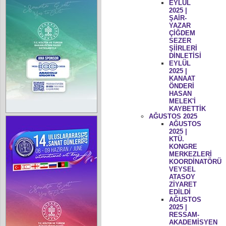
EYLÜL
2025 |
ŞAİR-
YAZAR
ÇİĞDEM
SEZER
ŞİİRLERİ
DİNLETİSİ
EYLÜL
2025 |
KANAAT
ÖNDERİ
HASAN
MELEK'İ
KAYBETTİK
AĞUSTOS 2025
AĞUSTOS
2025 |
KTÜ.
KONGRE
MERKEZLERİ
KOORDİNATÖRÜ
VEYSEL
ATASOY
ZİYARET
EDİLDİ
AĞUSTOS
2025 |
RESSAM-
AKADEMİSYEN