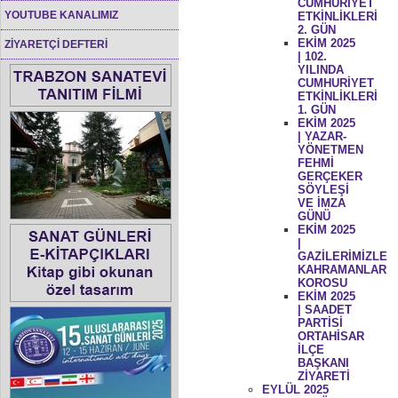
CUMHURİYET
YOUTUBE KANALIMIZ
ETKİNLİKLERİ
2. GÜN
EKİM 2025
ZİYARETÇİ DEFTERİ
| 102.
YILINDA
CUMHURİYET
ETKİNLİKLERİ
1. GÜN
EKİM 2025
| YAZAR-
YÖNETMEN
FEHMİ
GERÇEKER
SÖYLEŞİ
VE İMZA
GÜNÜ
EKİM 2025
|
GAZİLERİMİZLE
KAHRAMANLAR
KOROSU
EKİM 2025
| SAADET
PARTİSİ
ORTAHİSAR
İLÇE
BAŞKANI
ZİYARETİ
EYLÜL 2025