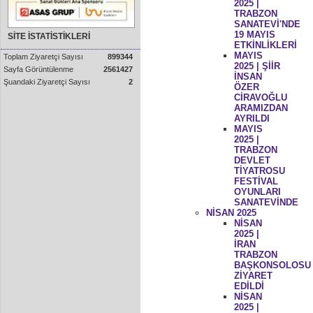
2025 |
TRABZON
SANATEVİ'NDE
19 MAYIS
SİTE İSTATİSTİKLERİ
ETKİNLİKLERİ
MAYIS
Toplam Ziyaretçi Sayısı
899344
2025 | ŞİİR
Sayfa Görüntülenme
2561427
İNSAN
Şuandaki Ziyaretçi Sayısı
2
ÖZER
CİRAVOĞLU
ARAMIZDAN
AYRILDI
MAYIS
2025 |
TRABZON
DEVLET
TİYATROSU
FESTİVAL
OYUNLARI
SANATEVİNDE
NİSAN 2025
NİSAN
2025 |
İRAN
TRABZON
BAŞKONSOLOSU
ZİYARET
EDİLDİ
NİSAN
2025 |