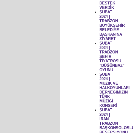
DESTEK
VERDİK
ŞUBAT
2024 |
TRABZON
BÜYÜKŞEHİR
BELEDİYE
BAŞKANINA
ZİYARET
ŞUBAT
2024 |
TRABZON
ŞEHİR
TİYATROSU
"DÜĞÜNBAZ"
OYUNU
ŞUBAT
2024 |
MÜZİK VE
HALKOYUNLARI
DERNEĞİMİZİN
TÜRK
MÜZİĞİ
KONSERİ
ŞUBAT
2024 |
İRAN
TRABZON
BAŞKONSOLOSL
RESEPSİYONU