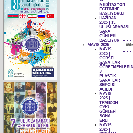
VE
MEDİTASYON
EĞİTİMİNE
BAŞLIYORUZ
HAZİRAN
2025 | 15.
ULUSLARARASI
SANAT
GÜNLERİ
BAŞLIYOR
MAYIS 2025
Etik
MAYIS
2025 |
GÖRSEL
SANATLAR
ÖĞRETMENLERİN
3.
PLASTİK
SANATLAR
SERGİSİ
AÇILDI
MAYIS
2025 |
TRABZON
ÖYKÜ
GÜNLERİ
SONA
ERDİ
MAYIS
2025 |