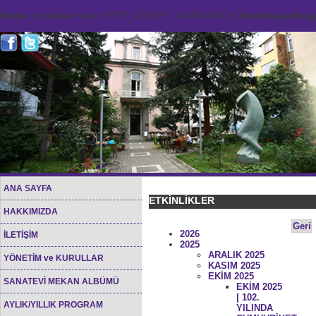
Notice
: Undefined index: HTTP_ACCEPT_LANGUAGE in
/home/sana45org/
ANA SAYFA
ETKİNLİKLER
HAKKIMIZDA
Geri
2026
İLETİŞİM
2025
ARALIK 2025
YÖNETİM ve KURULLAR
KASIM 2025
EKİM 2025
SANATEVİ MEKAN ALBÜMÜ
EKİM 2025
| 102.
AYLIK/YILLIK PROGRAM
YILINDA