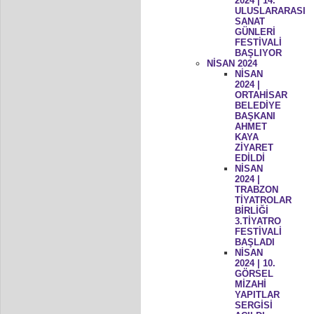
2024 | 14.
ULUSLARARASI
SANAT
GÜNLERİ
FESTİVALİ
BAŞLIYOR
NİSAN 2024
NİSAN
2024 |
ORTAHİSAR
BELEDİYE
BAŞKANI
AHMET
KAYA
ZİYARET
EDİLDİ
NİSAN
2024 |
TRABZON
TİYATROLAR
BİRLİĞİ
3.TİYATRO
FESTİVALİ
BAŞLADI
NİSAN
2024 | 10.
GÖRSEL
MİZAHİ
YAPITLAR
SERGİSİ