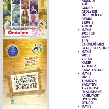
RESSAM
ABİT
GÜNER
ATÖLYESİ
ÖĞRENCİLERİ
RESİM
SERGİSİ
AÇILDI
MAYIS
2025 | 19
MAYIS
ŞİİR
ETKİNLİĞİMİZİ
GERÇEKLEŞTİRD
MAYIS
2025 |
YAZAR
KADİR
AYDEMİR
SANATEVİ'NDE
MAYIS
2025 |
TRABZON
SANATEVİ
TİYATROSU
"MALİKHANE
FAMİLYASI"
OYUNUNU
OYNADI
MAYIS