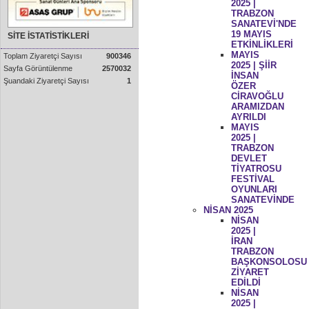
2025 |
TRABZON
SANATEVİ'NDE
19 MAYIS
SİTE İSTATİSTİKLERİ
ETKİNLİKLERİ
MAYIS
Toplam Ziyaretçi Sayısı
900346
2025 | ŞİİR
Sayfa Görüntülenme
2570032
İNSAN
Şuandaki Ziyaretçi Sayısı
1
ÖZER
CİRAVOĞLU
ARAMIZDAN
AYRILDI
MAYIS
2025 |
TRABZON
DEVLET
TİYATROSU
FESTİVAL
OYUNLARI
SANATEVİNDE
NİSAN 2025
NİSAN
2025 |
İRAN
TRABZON
BAŞKONSOLOSU
ZİYARET
EDİLDİ
NİSAN
2025 |