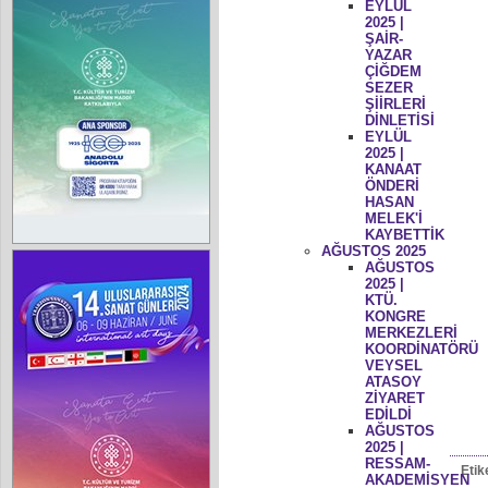
EYLÜL
2025 |
ŞAİR-
YAZAR
ÇİĞDEM
SEZER
ŞİİRLERİ
DİNLETİSİ
EYLÜL
2025 |
KANAAT
ÖNDERİ
HASAN
MELEK'İ
KAYBETTİK
AĞUSTOS 2025
AĞUSTOS
2025 |
KTÜ.
KONGRE
MERKEZLERİ
KOORDİNATÖRÜ
VEYSEL
ATASOY
ZİYARET
EDİLDİ
AĞUSTOS
2025 |
RESSAM-
Etik
AKADEMİSYEN