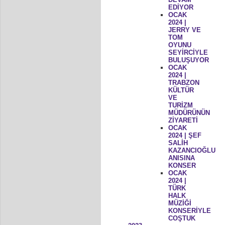
EDİYOR
OCAK
2024 |
JERRY VE
TOM
OYUNU
SEYİRCİYLE
BULUŞUYOR
OCAK
2024 |
TRABZON
KÜLTÜR
VE
TURİZM
MÜDÜRÜNÜN
ZİYARETİ
OCAK
2024 | ŞEF
SALİH
KAZANCIOĞLU
ANISINA
KONSER
OCAK
2024 |
TÜRK
HALK
MÜZİĞİ
KONSERİYLE
COŞTUK