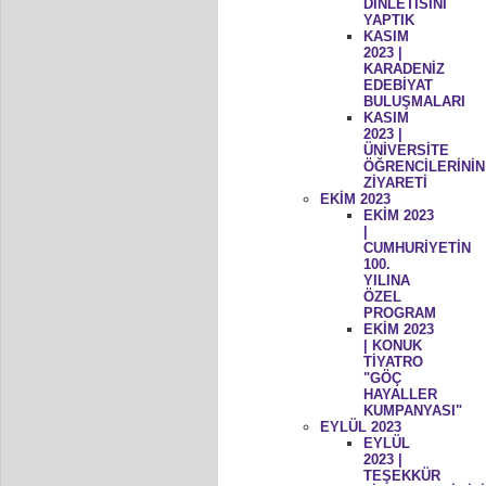
DİNLETİSİNİ
YAPTIK
KASIM
2023 |
KARADENİZ
EDEBİYAT
BULUŞMALARI
KASIM
2023 |
ÜNİVERSİTE
ÖĞRENCİLERİNİN
ZİYARETİ
EKİM 2023
EKİM 2023
|
CUMHURİYETİN
100.
YILINA
ÖZEL
PROGRAM
EKİM 2023
| KONUK
TİYATRO
"GÖÇ
HAYALLER
KUMPANYASI"
EYLÜL 2023
EYLÜL
2023 |
TEŞEKKÜR