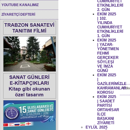
CUMHURİYET
YOUTUBE KANALIMIZ
ETKİNLİKLERİ
2. GÜN
EKİM 2025
ZİYARETÇİ DEFTERİ
| 102.
YILINDA
CUMHURİYET
ETKİNLİKLERİ
1. GÜN
EKİM 2025
| YAZAR-
YÖNETMEN
FEHMİ
GERÇEKER
SÖYLEŞİ
VE İMZA
GÜNÜ
EKİM 2025
|
GAZİLERİMİZLE
KAHRAMANLAR
Etik
KOROSU
EKİM 2025
| SAADET
PARTİSİ
ORTAHİSAR
İLÇE
BAŞKANI
ZİYARETİ
EYLÜL 2025