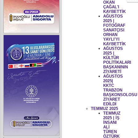
OKAN
ÇAĞAL'I
KAYBETTİK
AĞUSTOS
2025 |
FOTOĞRAF
SANATÇISI
ORHAN
YAYLI'YI
KAYBETTİK
AĞUSTOS
2025 |
KÜLTÜR
POLİTİKALARI
BAŞKANININ
ZİYARETİ
AĞUSTOS
2025|
KKTC
TRABZON
BAŞKONSOLOSU
ZİYARET
EDİLDİ
TEMMUZ 2025
TEMMUZ
2025 | İŞ
İNSANI
ALİ
TÜREN
ÖZTÜRK