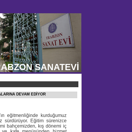
ABZON SANATEVİ
ALARINA DEVAM EDİYOR
'ın eğitmenliğinde kurduğumuz
ız sürdürüyor.
Eğitim sürenizce
nemi bahçemizden, kış dönemi iç
n ve kafe menüsünden hizmet