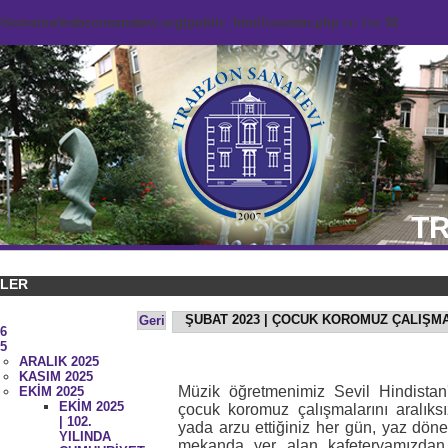
domains/trabzonsanatevi.org/public_html/counter.php
on line
92
TR
KLER
ŞUBAT 2023 | ÇOCUK KOROMUZ ÇALIŞM
Geri
6
5
ARALIK 2025
KASIM 2025
Müzik öğretmenimiz Sevil Hindistan
EKİM 2025
EKİM 2025
çocuk koromuz çalışmalarını aralıks
| 102.
yada arzu ettiğiniz her gün, yaz dö
YILINDA
mekanda yer alan kafeteryamızda