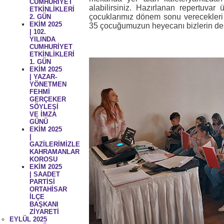
CUMHURİYET
alabilirsiniz.
Hazırlanan repertuvar ü
ETKİNLİKLERİ
çocuklarımız dönem sonu verecekleri 
2. GÜN
EKİM 2025
35 çocuğumuzun heyecanı bizlerin de 
| 102.
YILINDA
CUMHURİYET
ETKİNLİKLERİ
1. GÜN
EKİM 2025
| YAZAR-
YÖNETMEN
FEHMİ
GERÇEKER
SÖYLEŞİ
VE İMZA
GÜNÜ
EKİM 2025
|
GAZİLERİMİZLE
KAHRAMANLAR
KOROSU
EKİM 2025
| SAADET
PARTİSİ
ORTAHİSAR
İLÇE
BAŞKANI
ZİYARETİ
EYLÜL 2025