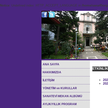
Notice
: Undefined index: HTTP_ACCEPT_LANGUAGE in
/home/sana45org/
ANA SAYFA
ETKİNLİ
HAKKIMIZDA
202
İLETİŞİM
202
YÖNETİM ve KURULLAR
SANATEVİ MEKAN ALBÜMÜ
AYLIK/YILLIK PROGRAM