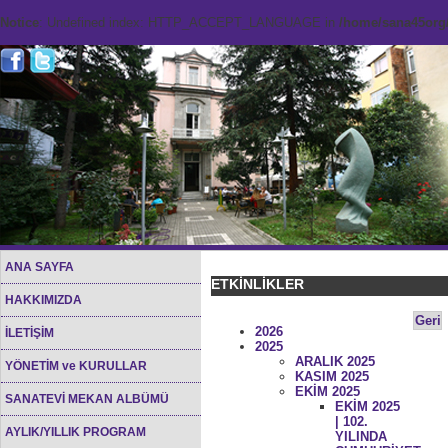
Notice
: Undefined index: HTTP_ACCEPT_LANGUAGE in
/home/sana45org/
ANA SAYFA
ETKİNLİKLER
HAKKIMIZDA
Geri
2026
İLETİŞİM
2025
ARALIK 2025
YÖNETİM ve KURULLAR
KASIM 2025
EKİM 2025
SANATEVİ MEKAN ALBÜMÜ
EKİM 2025
| 102.
AYLIK/YILLIK PROGRAM
YILINDA