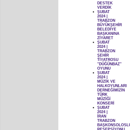
DESTEK
VERDİK
ŞUBAT
2024 |
TRABZON
BÜYÜKŞEHİR
BELEDİYE
BAŞKANINA
ZİYARET
ŞUBAT
2024 |
TRABZON
ŞEHİR
TİYATROSU
"DÜĞÜNBAZ"
OYUNU
ŞUBAT
2024 |
MÜZİK VE
HALKOYUNLARI
DERNEĞİMİZİN
TÜRK
MÜZİĞİ
KONSERİ
ŞUBAT
2024 |
İRAN
TRABZON
BAŞKONSOLOSL
RESEPSİYONU