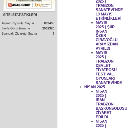
2025 |
TRABZON
SANATEVİ'NDE
19 MAYIS
SİTE İSTATİSTİKLERİ
ETKİNLİKLERİ
MAYIS
Toplam Ziyaretçi Sayısı
899405
2025 | ŞİİR
Sayfa Görüntülenme
2562320
İNSAN
Şuandaki Ziyaretçi Sayısı
3
ÖZER
CİRAVOĞLU
ARAMIZDAN
AYRILDI
MAYIS
2025 |
TRABZON
DEVLET
TİYATROSU
FESTİVAL
OYUNLARI
SANATEVİNDE
NİSAN 2025
NİSAN
2025 |
İRAN
TRABZON
BAŞKONSOLOSU
ZİYARET
EDİLDİ
NİSAN
2025 |