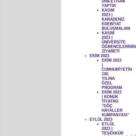
DİNLETİSİNİ
YAPTIK
KASIM
2023 |
KARADENİZ
EDEBİYAT
BULUŞMALARI
KASIM
2023 |
ÜNİVERSİTE
ÖĞRENCİLERİNİN
ZİYARETİ
EKİM 2023
EKİM 2023
|
CUMHURİYETİN
100.
YILINA
ÖZEL
PROGRAM
EKİM 2023
| KONUK
TİYATRO
"GÖÇ
HAYALLER
KUMPANYASI"
EYLÜL 2023
EYLÜL
2023 |
TEŞEKKÜR