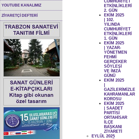
CUMHURİYET
YOUTUBE KANALIMIZ
ETKİNLİKLERİ
2. GÜN
EKİM 2025
ZİYARETÇİ DEFTERİ
| 102.
YILINDA
CUMHURİYET
ETKİNLİKLERİ
1. GÜN
EKİM 2025
| YAZAR-
YÖNETMEN
FEHMİ
GERÇEKER
SÖYLEŞİ
VE İMZA
GÜNÜ
EKİM 2025
|
GAZİLERİMİZLE
KAHRAMANLAR
KOROSU
EKİM 2025
| SAADET
PARTİSİ
ORTAHİSAR
İLÇE
BAŞKANI
ZİYARETİ
EYLÜL 2025