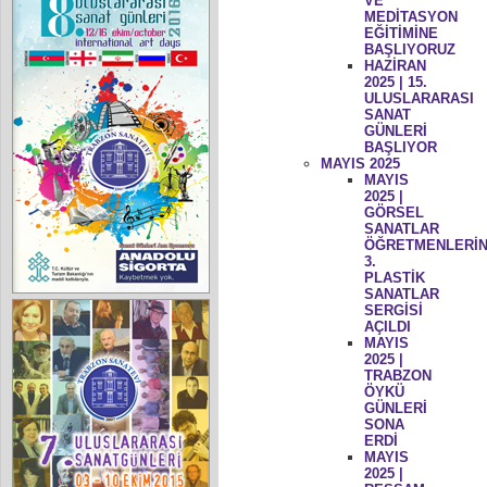
VE
MEDİTASYON
EĞİTİMİNE
BAŞLIYORUZ
HAZİRAN
2025 | 15.
ULUSLARARASI
SANAT
GÜNLERİ
BAŞLIYOR
MAYIS 2025
MAYIS
2025 |
GÖRSEL
SANATLAR
ÖĞRETMENLERİN
3.
PLASTİK
SANATLAR
SERGİSİ
AÇILDI
MAYIS
2025 |
TRABZON
ÖYKÜ
GÜNLERİ
SONA
ERDİ
MAYIS
2025 |