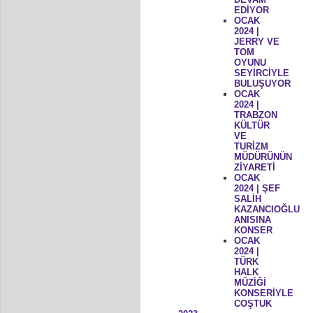
EDİYOR
OCAK
2024 |
JERRY VE
TOM
OYUNU
SEYİRCİYLE
BULUŞUYOR
OCAK
2024 |
TRABZON
KÜLTÜR
VE
TURİZM
MÜDÜRÜNÜN
ZİYARETİ
OCAK
2024 | ŞEF
SALİH
KAZANCIOĞLU
ANISINA
KONSER
OCAK
2024 |
TÜRK
HALK
MÜZİĞİ
KONSERİYLE
COŞTUK