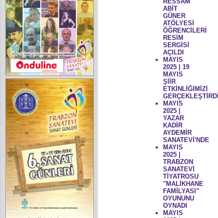
RESSAM
ABİT
GÜNER
ATÖLYESİ
ÖĞRENCİLERİ
RESİM
SERGİSİ
AÇILDI
MAYIS
2025 | 19
MAYIS
ŞİİR
ETKİNLİĞİMİZİ
GERÇEKLEŞTİRD
MAYIS
2025 |
YAZAR
KADİR
AYDEMİR
SANATEVİ'NDE
MAYIS
2025 |
TRABZON
SANATEVİ
TİYATROSU
"MALİKHANE
FAMİLYASI"
OYUNUNU
OYNADI
MAYIS