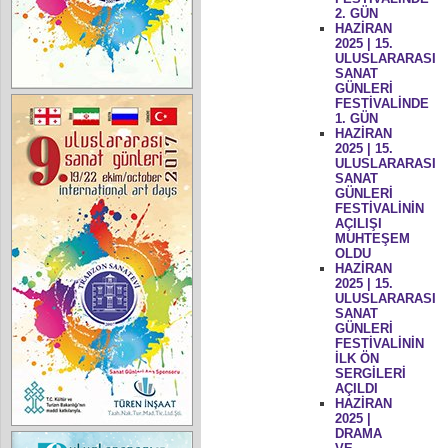
2. GÜN
HAZİRAN
2025 | 15.
ULUSLARARASI
SANAT
GÜNLERİ
FESTİVALİNDE
1. GÜN
HAZİRAN
2025 | 15.
ULUSLARARASI
SANAT
GÜNLERİ
FESTİVALİNİN
AÇILIŞI
MUHTEŞEM
OLDU
HAZİRAN
2025 | 15.
ULUSLARARASI
SANAT
GÜNLERİ
FESTİVALİNİN
İLK ÖN
SERGİLERİ
AÇILDI
HAZİRAN
2025 |
DRAMA