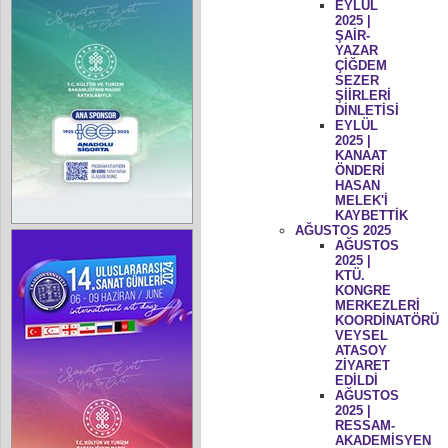
EYLÜL
2025 |
ŞAİR-
YAZAR
ÇİĞDEM
SEZER
ŞİİRLERİ
DİNLETİSİ
EYLÜL
2025 |
KANAAT
ÖNDERİ
HASAN
MELEK'İ
KAYBETTİK
AĞUSTOS 2025
AĞUSTOS
2025 |
KTÜ.
KONGRE
MERKEZLERİ
KOORDİNATÖRÜ
VEYSEL
ATASOY
ZİYARET
EDİLDİ
AĞUSTOS
2025 |
RESSAM-
AKADEMİSYEN