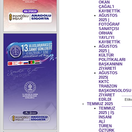
OKAN
ÇAĞAL'I
KAYBETTİK
AĞUSTOS
2025 |
FOTOĞRAF
SANATÇISI
ORHAN
YAYLI'YI
KAYBETTİK
AĞUSTOS
2025 |
KÜLTÜR
POLİTİKALARI
BAŞKANININ
ZİYARETİ
AĞUSTOS
2025|
KKTC
TRABZON
BAŞKONSOLOSU
ZİYARET
EDİLDİ
Etik
TEMMUZ 2025
TEMMUZ
2025 | İŞ
İNSANI
ALİ
TÜREN
ÖZTÜRK