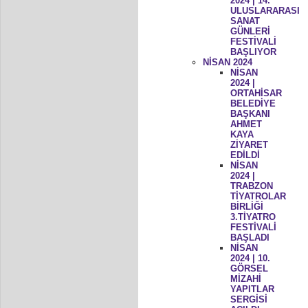
2024 | 14.
ULUSLARARASI
SANAT
GÜNLERİ
FESTİVALİ
BAŞLIYOR
NİSAN 2024
NİSAN
2024 |
ORTAHİSAR
BELEDİYE
BAŞKANI
AHMET
KAYA
ZİYARET
EDİLDİ
NİSAN
2024 |
TRABZON
TİYATROLAR
BİRLİĞİ
3.TİYATRO
FESTİVALİ
BAŞLADI
NİSAN
2024 | 10.
GÖRSEL
MİZAHİ
YAPITLAR
SERGİSİ