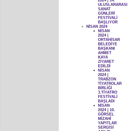
2024 | 14.
ULUSLARARASI
SANAT
GÜNLERİ
FESTİVALİ
BAŞLIYOR
NİSAN 2024
NİSAN
2024 |
ORTAHİSAR
BELEDİYE
BAŞKANI
AHMET
KAYA
ZİYARET
EDİLDİ
NİSAN
2024 |
TRABZON
TİYATROLAR
BİRLİĞİ
3.TİYATRO
FESTİVALİ
BAŞLADI
NİSAN
2024 | 10.
GÖRSEL
MİZAHİ
YAPITLAR
SERGİSİ