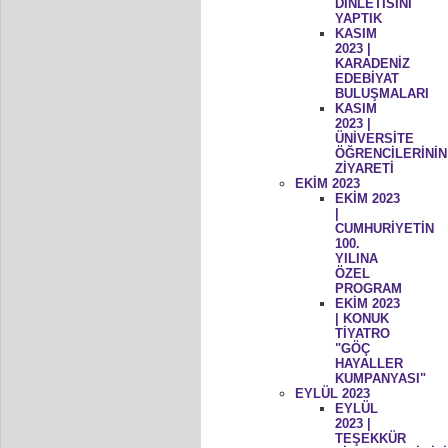
DİNLETİSİNİ
YAPTIK
KASIM
2023 |
KARADENİZ
EDEBİYAT
BULUŞMALARI
KASIM
2023 |
ÜNİVERSİTE
ÖĞRENCİLERİNİN
ZİYARETİ
EKİM 2023
EKİM 2023
|
CUMHURİYETİN
100.
YILINA
ÖZEL
PROGRAM
EKİM 2023
| KONUK
TİYATRO
"GÖÇ
HAYALLER
KUMPANYASI"
EYLÜL 2023
EYLÜL
2023 |
TEŞEKKÜR