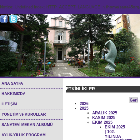
Notice
: Undefined index: HTTP_ACCEPT_LANGUAGE in
/home/sana45org/
ANA SAYFA
ETKİNLİKLER
HAKKIMIZDA
Geri
2026
İLETİŞİM
2025
ARALIK 2025
YÖNETİM ve KURULLAR
KASIM 2025
EKİM 2025
SANATEVİ MEKAN ALBÜMÜ
EKİM 2025
| 102.
AYLIK/YILLIK PROGRAM
YILINDA