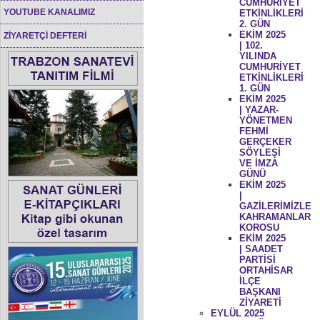
CUMHURİYET
YOUTUBE KANALIMIZ
ETKİNLİKLERİ
2. GÜN
EKİM 2025
ZİYARETÇİ DEFTERİ
| 102.
YILINDA
CUMHURİYET
ETKİNLİKLERİ
1. GÜN
EKİM 2025
| YAZAR-
YÖNETMEN
FEHMİ
GERÇEKER
SÖYLEŞİ
VE İMZA
GÜNÜ
EKİM 2025
|
GAZİLERİMİZLE
KAHRAMANLAR
KOROSU
EKİM 2025
| SAADET
PARTİSİ
ORTAHİSAR
İLÇE
BAŞKANI
ZİYARETİ
EYLÜL 2025