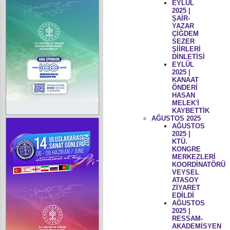
EYLÜL
2025 |
ŞAİR-
YAZAR
ÇİĞDEM
SEZER
ŞİİRLERİ
DİNLETİSİ
EYLÜL
2025 |
KANAAT
ÖNDERİ
HASAN
MELEK'İ
KAYBETTİK
AĞUSTOS 2025
AĞUSTOS
2025 |
KTÜ.
KONGRE
MERKEZLERİ
KOORDİNATÖRÜ
VEYSEL
ATASOY
ZİYARET
EDİLDİ
AĞUSTOS
2025 |
RESSAM-
AKADEMİSYEN