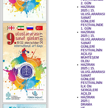
2. GÜN
HAZİRAN
2025 | 15.
ULUSLARARASI
SANAT
GÜNLERİ
FESTİVALİNDE
1. GÜN
HAZİRAN
2025 | 15.
ULUSLARARASI
SANAT
GÜNLERİ
FESTİVALİNİN
AÇILIŞI
MUHTEŞEM
OLDU
HAZİRAN
2025 | 15.
ULUSLARARASI
SANAT
GÜNLERİ
FESTİVALİNİN
İLK ÖN
SERGİLERİ
AÇILDI
HAZİRAN
2025 |
DRAMA