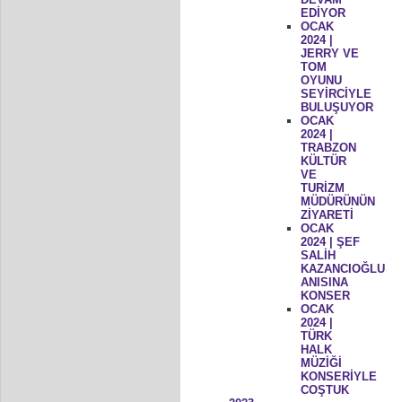
EDİYOR
OCAK
2024 |
JERRY VE
TOM
OYUNU
SEYİRCİYLE
BULUŞUYOR
OCAK
2024 |
TRABZON
KÜLTÜR
VE
TURİZM
MÜDÜRÜNÜN
ZİYARETİ
OCAK
2024 | ŞEF
SALİH
KAZANCIOĞLU
ANISINA
KONSER
OCAK
2024 |
TÜRK
HALK
MÜZİĞİ
KONSERİYLE
COŞTUK