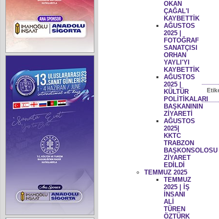
OKAN
ÇAĞAL'I
KAYBETTİK
AĞUSTOS
2025 |
FOTOĞRAF
SANATÇISI
ORHAN
YAYLI'YI
KAYBETTİK
AĞUSTOS
2025 |
Etik
KÜLTÜR
POLİTİKALARI
BAŞKANININ
ZİYARETİ
AĞUSTOS
2025|
KKTC
TRABZON
BAŞKONSOLOSU
ZİYARET
EDİLDİ
TEMMUZ 2025
TEMMUZ
2025 | İŞ
İNSANI
ALİ
TÜREN
ÖZTÜRK