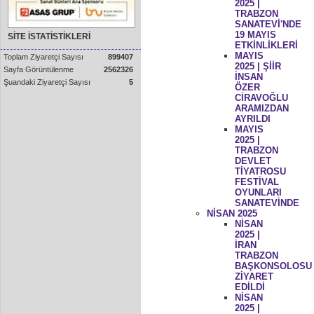
2025 |
TRABZON
SANATEVİ'NDE
19 MAYIS
SİTE İSTATİSTİKLERİ
ETKİNLİKLERİ
MAYIS
Toplam Ziyaretçi Sayısı
899407
2025 | ŞİİR
Sayfa Görüntülenme
2562326
İNSAN
Şuandaki Ziyaretçi Sayısı
5
ÖZER
CİRAVOĞLU
ARAMIZDAN
AYRILDI
MAYIS
2025 |
TRABZON
DEVLET
TİYATROSU
FESTİVAL
OYUNLARI
SANATEVİNDE
NİSAN 2025
NİSAN
2025 |
İRAN
TRABZON
BAŞKONSOLOSU
ZİYARET
EDİLDİ
NİSAN
2025 |