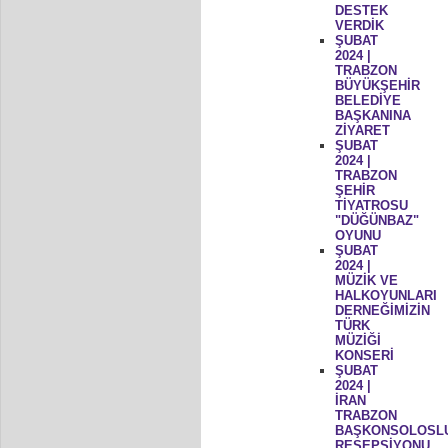
DESTEK
VERDİK
ŞUBAT
2024 |
TRABZON
BÜYÜKŞEHİR
BELEDİYE
BAŞKANINA
ZİYARET
ŞUBAT
2024 |
TRABZON
ŞEHİR
TİYATROSU
"DÜĞÜNBAZ"
OYUNU
ŞUBAT
2024 |
MÜZİK VE
HALKOYUNLARI
DERNEĞİMİZİN
TÜRK
MÜZİĞİ
KONSERİ
ŞUBAT
2024 |
İRAN
TRABZON
BAŞKONSOLOSL
RESEPSİYONU