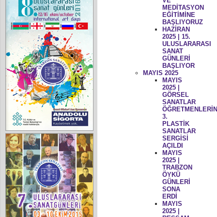
VE
MEDİTASYON
EĞİTİMİNE
BAŞLIYORUZ
HAZİRAN
2025 | 15.
ULUSLARARASI
SANAT
GÜNLERİ
BAŞLIYOR
MAYIS 2025
MAYIS
2025 |
GÖRSEL
SANATLAR
ÖĞRETMENLERİN
3.
PLASTİK
SANATLAR
SERGİSİ
AÇILDI
MAYIS
2025 |
TRABZON
ÖYKÜ
GÜNLERİ
SONA
ERDİ
MAYIS
2025 |