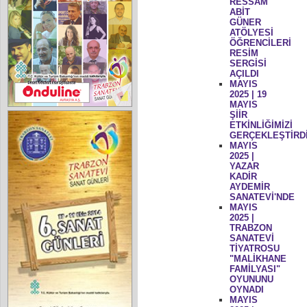
RESSAM
ABİT
GÜNER
ATÖLYESİ
ÖĞRENCİLERİ
RESİM
SERGİSİ
AÇILDI
MAYIS
2025 | 19
MAYIS
ŞİİR
ETKİNLİĞİMİZİ
GERÇEKLEŞTİRD
MAYIS
2025 |
YAZAR
KADİR
AYDEMİR
SANATEVİ'NDE
MAYIS
2025 |
TRABZON
SANATEVİ
TİYATROSU
"MALİKHANE
FAMİLYASI"
OYUNUNU
OYNADI
MAYIS