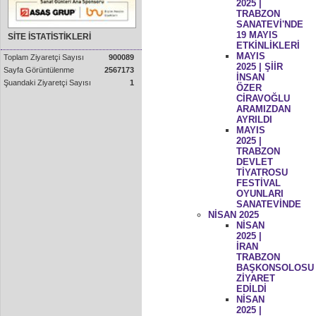
2025 |
TRABZON
SANATEVİ'NDE
19 MAYIS
SİTE İSTATİSTİKLERİ
ETKİNLİKLERİ
MAYIS
Toplam Ziyaretçi Sayısı
900089
2025 | ŞİİR
Sayfa Görüntülenme
2567173
İNSAN
Şuandaki Ziyaretçi Sayısı
1
ÖZER
CİRAVOĞLU
ARAMIZDAN
AYRILDI
MAYIS
2025 |
TRABZON
DEVLET
TİYATROSU
FESTİVAL
OYUNLARI
SANATEVİNDE
NİSAN 2025
NİSAN
2025 |
İRAN
TRABZON
BAŞKONSOLOSU
ZİYARET
EDİLDİ
NİSAN
2025 |