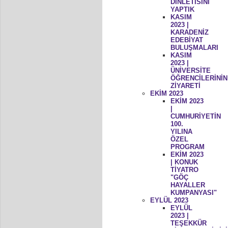
DİNLETİSİNİ
YAPTIK
KASIM
2023 |
KARADENİZ
EDEBİYAT
BULUŞMALARI
KASIM
2023 |
ÜNİVERSİTE
ÖĞRENCİLERİNİN
ZİYARETİ
EKİM 2023
EKİM 2023
|
CUMHURİYETİN
100.
YILINA
ÖZEL
PROGRAM
EKİM 2023
| KONUK
TİYATRO
"GÖÇ
HAYALLER
KUMPANYASI"
EYLÜL 2023
EYLÜL
2023 |
TEŞEKKÜR