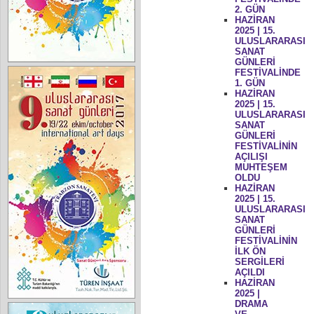
2. GÜN
HAZİRAN
2025 | 15.
ULUSLARARASI
SANAT
GÜNLERİ
FESTİVALİNDE
1. GÜN
HAZİRAN
2025 | 15.
ULUSLARARASI
SANAT
GÜNLERİ
FESTİVALİNİN
AÇILIŞI
MUHTEŞEM
OLDU
HAZİRAN
2025 | 15.
ULUSLARARASI
SANAT
GÜNLERİ
FESTİVALİNİN
İLK ÖN
SERGİLERİ
AÇILDI
HAZİRAN
2025 |
DRAMA