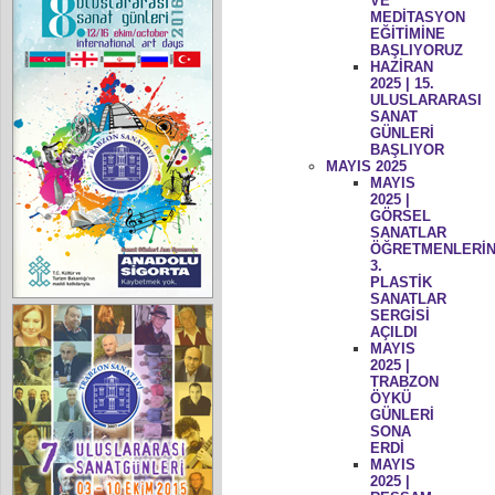
VE
MEDİTASYON
EĞİTİMİNE
BAŞLIYORUZ
HAZİRAN
2025 | 15.
ULUSLARARASI
SANAT
GÜNLERİ
BAŞLIYOR
MAYIS 2025
MAYIS
2025 |
GÖRSEL
SANATLAR
ÖĞRETMENLERİN
3.
PLASTİK
SANATLAR
SERGİSİ
AÇILDI
MAYIS
2025 |
TRABZON
ÖYKÜ
GÜNLERİ
SONA
ERDİ
MAYIS
2025 |