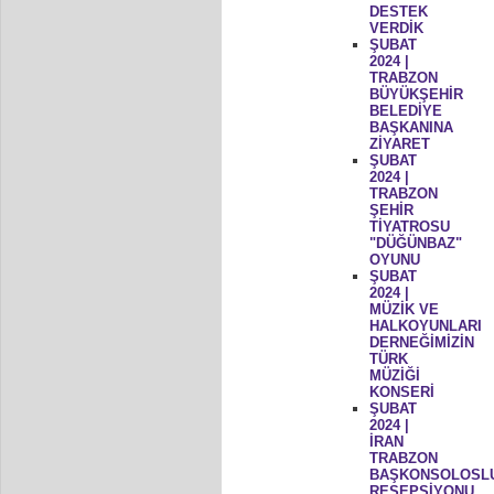
DESTEK
VERDİK
ŞUBAT
2024 |
TRABZON
BÜYÜKŞEHİR
BELEDİYE
BAŞKANINA
ZİYARET
ŞUBAT
2024 |
TRABZON
ŞEHİR
TİYATROSU
"DÜĞÜNBAZ"
OYUNU
ŞUBAT
2024 |
MÜZİK VE
HALKOYUNLARI
DERNEĞİMİZİN
TÜRK
MÜZİĞİ
KONSERİ
ŞUBAT
2024 |
İRAN
TRABZON
BAŞKONSOLOSL
RESEPSİYONU