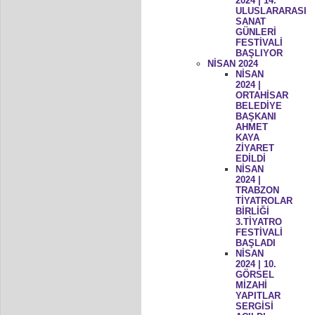
2024 | 14.
ULUSLARARASI
SANAT
GÜNLERİ
FESTİVALİ
BAŞLIYOR
NİSAN 2024
NİSAN
2024 |
ORTAHİSAR
BELEDİYE
BAŞKANI
AHMET
KAYA
ZİYARET
EDİLDİ
NİSAN
2024 |
TRABZON
TİYATROLAR
BİRLİĞİ
3.TİYATRO
FESTİVALİ
BAŞLADI
NİSAN
2024 | 10.
GÖRSEL
MİZAHİ
YAPITLAR
SERGİSİ