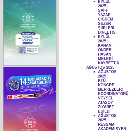
EYLÜL
2025 |
ŞAİR-
YAZAR
ÇİĞDEM
SEZER
ŞİİRLERİ
DİNLETİSİ
EYLÜL
2025 |
KANAAT
ÖNDERİ
HASAN
MELEK'İ
KAYBETTİK
AĞUSTOS 2025
AĞUSTOS
2025 |
KTÜ.
KONGRE
MERKEZLERİ
KOORDİNATÖRÜ
VEYSEL
ATASOY
ZİYARET
EDİLDİ
AĞUSTOS
2025 |
RESSAM-
AKADEMİSYEN