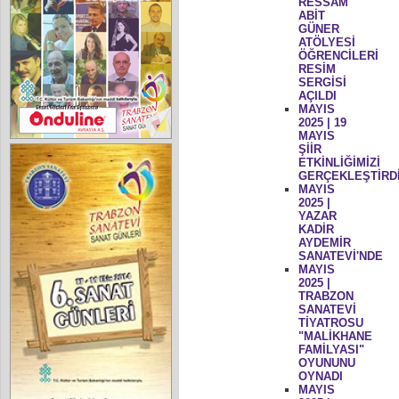
RESSAM
ABİT
GÜNER
ATÖLYESİ
ÖĞRENCİLERİ
RESİM
SERGİSİ
AÇILDI
MAYIS
2025 | 19
MAYIS
ŞİİR
ETKİNLİĞİMİZİ
GERÇEKLEŞTİRD
MAYIS
2025 |
YAZAR
KADİR
AYDEMİR
SANATEVİ'NDE
MAYIS
2025 |
TRABZON
SANATEVİ
TİYATROSU
"MALİKHANE
FAMİLYASI"
OYUNUNU
OYNADI
MAYIS