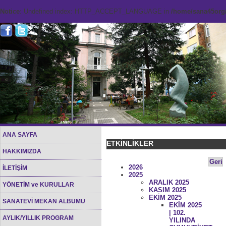
Notice
: Undefined index: HTTP_ACCEPT_LANGUAGE in
/home/sana45org/
ANA SAYFA
ETKİNLİKLER
HAKKIMIZDA
Geri
2026
İLETİŞİM
2025
ARALIK 2025
YÖNETİM ve KURULLAR
KASIM 2025
EKİM 2025
SANATEVİ MEKAN ALBÜMÜ
EKİM 2025
| 102.
AYLIK/YILLIK PROGRAM
YILINDA