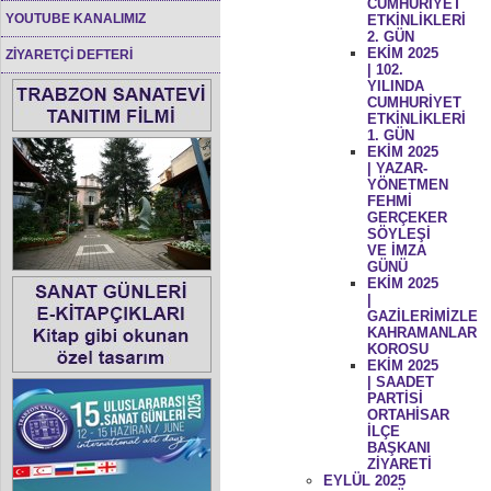
CUMHURİYET
YOUTUBE KANALIMIZ
ETKİNLİKLERİ
2. GÜN
EKİM 2025
ZİYARETÇİ DEFTERİ
| 102.
YILINDA
CUMHURİYET
ETKİNLİKLERİ
1. GÜN
EKİM 2025
| YAZAR-
YÖNETMEN
FEHMİ
GERÇEKER
SÖYLEŞİ
VE İMZA
GÜNÜ
EKİM 2025
|
GAZİLERİMİZLE
KAHRAMANLAR
KOROSU
EKİM 2025
| SAADET
PARTİSİ
ORTAHİSAR
İLÇE
BAŞKANI
ZİYARETİ
EYLÜL 2025