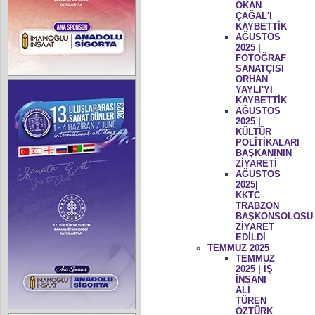
OKAN
ÇAĞAL'I
KAYBETTİK
AĞUSTOS
2025 |
FOTOĞRAF
SANATÇISI
ORHAN
YAYLI'YI
KAYBETTİK
AĞUSTOS
2025 |
KÜLTÜR
POLİTİKALARI
BAŞKANININ
ZİYARETİ
AĞUSTOS
2025|
KKTC
TRABZON
BAŞKONSOLOSU
ZİYARET
EDİLDİ
TEMMUZ 2025
TEMMUZ
2025 | İŞ
İNSANI
ALİ
TÜREN
ÖZTÜRK