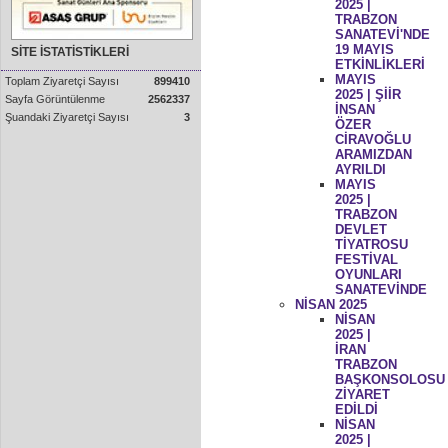
2025 |
TRABZON
SANATEVİ'NDE
19 MAYIS
SİTE İSTATİSTİKLERİ
ETKİNLİKLERİ
MAYIS
Toplam Ziyaretçi Sayısı
899410
2025 | ŞİİR
Sayfa Görüntülenme
2562337
İNSAN
Şuandaki Ziyaretçi Sayısı
3
ÖZER
CİRAVOĞLU
ARAMIZDAN
AYRILDI
MAYIS
2025 |
TRABZON
DEVLET
TİYATROSU
FESTİVAL
OYUNLARI
SANATEVİNDE
NİSAN 2025
NİSAN
2025 |
İRAN
TRABZON
BAŞKONSOLOSU
ZİYARET
EDİLDİ
NİSAN
2025 |