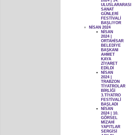
2024 | 14.
ULUSLARARASI
SANAT
GÜNLERİ
FESTİVALİ
BAŞLIYOR
NİSAN 2024
NİSAN
2024 |
ORTAHİSAR
BELEDİYE
BAŞKANI
AHMET
KAYA
ZİYARET
EDİLDİ
NİSAN
2024 |
TRABZON
TİYATROLAR
BİRLİĞİ
3.TİYATRO
FESTİVALİ
BAŞLADI
NİSAN
2024 | 10.
GÖRSEL
MİZAHİ
YAPITLAR
SERGİSİ