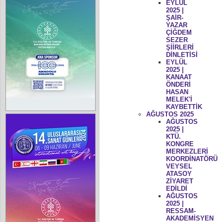
EYLÜL
2025 |
ŞAİR-
YAZAR
ÇİĞDEM
SEZER
ŞİİRLERİ
DİNLETİSİ
EYLÜL
2025 |
KANAAT
ÖNDERİ
HASAN
MELEK'İ
KAYBETTİK
AĞUSTOS 2025
AĞUSTOS
2025 |
KTÜ.
KONGRE
MERKEZLERİ
KOORDİNATÖRÜ
VEYSEL
ATASOY
ZİYARET
EDİLDİ
AĞUSTOS
2025 |
RESSAM-
AKADEMİSYEN