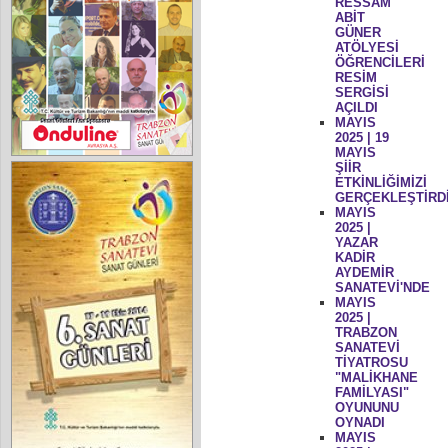
RESSAM
ABİT
GÜNER
ATÖLYESİ
ÖĞRENCİLERİ
RESİM
SERGİSİ
AÇILDI
MAYIS
2025 | 19
MAYIS
ŞİİR
ETKİNLİĞİMİZİ
GERÇEKLEŞTİRD
MAYIS
2025 |
YAZAR
KADİR
AYDEMİR
SANATEVİ'NDE
MAYIS
2025 |
TRABZON
SANATEVİ
TİYATROSU
"MALİKHANE
FAMİLYASI"
OYUNUNU
OYNADI
MAYIS