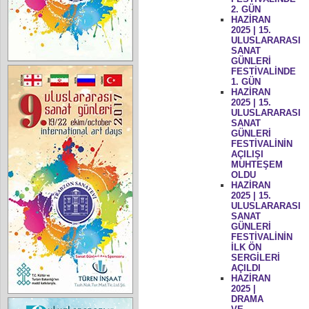
2. GÜN
HAZİRAN
2025 | 15.
ULUSLARARASI
SANAT
GÜNLERİ
FESTİVALİNDE
1. GÜN
HAZİRAN
2025 | 15.
ULUSLARARASI
SANAT
GÜNLERİ
FESTİVALİNİN
AÇILIŞI
MUHTEŞEM
OLDU
HAZİRAN
2025 | 15.
ULUSLARARASI
SANAT
GÜNLERİ
FESTİVALİNİN
İLK ÖN
SERGİLERİ
AÇILDI
HAZİRAN
2025 |
DRAMA