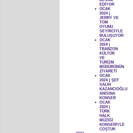
EDİYOR
OCAK
2024 |
JERRY VE
TOM
OYUNU
SEYİRCİYLE
BULUŞUYOR
OCAK
2024 |
TRABZON
KÜLTÜR
VE
TURİZM
MÜDÜRÜNÜN
ZİYARETİ
OCAK
2024 | ŞEF
SALİH
KAZANCIOĞLU
ANISINA
KONSER
OCAK
2024 |
TÜRK
HALK
MÜZİĞİ
KONSERİYLE
COŞTUK