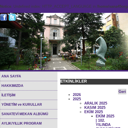
Notice
: Undefined index: HTTP_ACCEPT_LANGUAGE in
/home/sana45org/
ANA SAYFA
ETKİNLİKLER
HAKKIMIZDA
Geri
2026
İLETİŞİM
2025
ARALIK 2025
YÖNETİM ve KURULLAR
KASIM 2025
EKİM 2025
SANATEVİ MEKAN ALBÜMÜ
EKİM 2025
| 102.
AYLIK/YILLIK PROGRAM
YILINDA