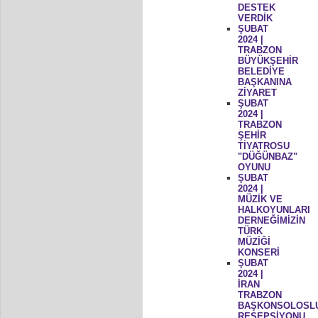
DESTEK
VERDİK
ŞUBAT
2024 |
TRABZON
BÜYÜKŞEHİR
BELEDİYE
BAŞKANINA
ZİYARET
ŞUBAT
2024 |
TRABZON
ŞEHİR
TİYATROSU
"DÜĞÜNBAZ"
OYUNU
ŞUBAT
2024 |
MÜZİK VE
HALKOYUNLARI
DERNEĞİMİZİN
TÜRK
MÜZİĞİ
KONSERİ
ŞUBAT
2024 |
İRAN
TRABZON
BAŞKONSOLOSL
RESEPSİYONU