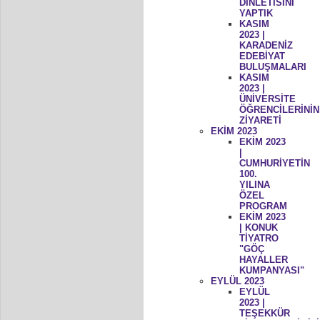
DİNLETİSİNİ
YAPTIK
KASIM
2023 |
KARADENİZ
EDEBİYAT
BULUŞMALARI
KASIM
2023 |
ÜNİVERSİTE
ÖĞRENCİLERİNİN
ZİYARETİ
EKİM 2023
EKİM 2023
|
CUMHURİYETİN
100.
YILINA
ÖZEL
PROGRAM
EKİM 2023
| KONUK
TİYATRO
"GÖÇ
HAYALLER
KUMPANYASI"
EYLÜL 2023
EYLÜL
2023 |
TEŞEKKÜR