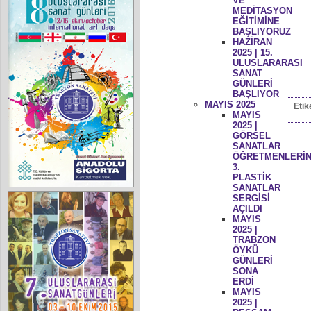
VE
MEDİTASYON
EĞİTİMİNE
BAŞLIYORUZ
HAZİRAN
2025 | 15.
ULUSLARARASI
SANAT
GÜNLERİ
BAŞLIYOR
MAYIS 2025
Etik
MAYIS
2025 |
GÖRSEL
SANATLAR
ÖĞRETMENLERİN
3.
PLASTİK
SANATLAR
SERGİSİ
AÇILDI
MAYIS
2025 |
TRABZON
ÖYKÜ
GÜNLERİ
SONA
ERDİ
MAYIS
2025 |