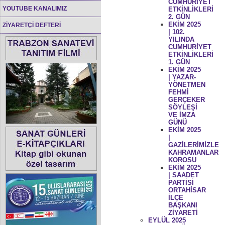
CUMHURİYET
YOUTUBE KANALIMIZ
ETKİNLİKLERİ
2. GÜN
EKİM 2025
ZİYARETÇİ DEFTERİ
| 102.
YILINDA
CUMHURİYET
ETKİNLİKLERİ
1. GÜN
EKİM 2025
| YAZAR-
YÖNETMEN
FEHMİ
GERÇEKER
SÖYLEŞİ
VE İMZA
GÜNÜ
EKİM 2025
|
GAZİLERİMİZLE
KAHRAMANLAR
KOROSU
EKİM 2025
| SAADET
PARTİSİ
ORTAHİSAR
İLÇE
BAŞKANI
ZİYARETİ
EYLÜL 2025