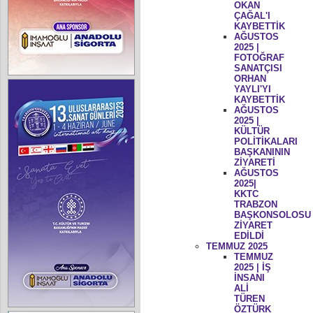
OKAN
ÇAĞAL'I
KAYBETTİK
AĞUSTOS
2025 |
FOTOĞRAF
SANATÇISI
ORHAN
YAYLI'YI
KAYBETTİK
AĞUSTOS
2025 |
KÜLTÜR
POLİTİKALARI
BAŞKANININ
ZİYARETİ
AĞUSTOS
2025|
KKTC
TRABZON
BAŞKONSOLOSU
ZİYARET
EDİLDİ
TEMMUZ 2025
TEMMUZ
2025 | İŞ
İNSANI
ALİ
TÜREN
ÖZTÜRK