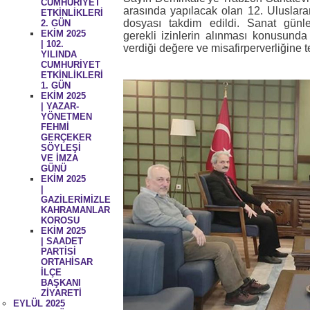
CUMHURİYET
arasında yapılacak olan 12. Uluslarara
ETKİNLİKLERİ
dosyası takdim edildi. Sanat günler
2. GÜN
EKİM 2025
gerekli izinlerin alınması konusunda
| 102.
verdiği değere ve misafirperverliğine 
YILINDA
CUMHURİYET
ETKİNLİKLERİ
1. GÜN
EKİM 2025
| YAZAR-
YÖNETMEN
FEHMİ
GERÇEKER
SÖYLEŞİ
VE İMZA
GÜNÜ
EKİM 2025
|
GAZİLERİMİZLE
KAHRAMANLAR
KOROSU
EKİM 2025
| SAADET
PARTİSİ
ORTAHİSAR
İLÇE
BAŞKANI
ZİYARETİ
EYLÜL 2025