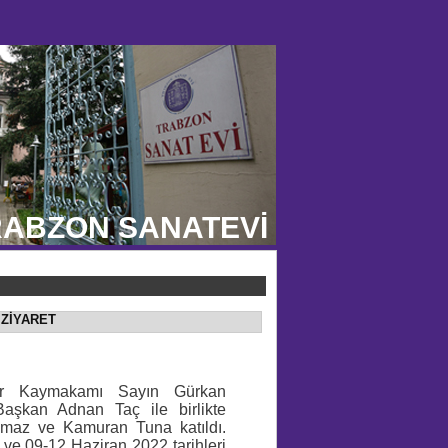
ABZON SANATEVİ
 ZİYARET
sar Kaymakamı Sayın Gürkan
 Başkan Adnan Taç ile birlikte
ılmaz ve Kamuran Tuna katıldı.
ve 09-12 Haziran 2022 tarihleri