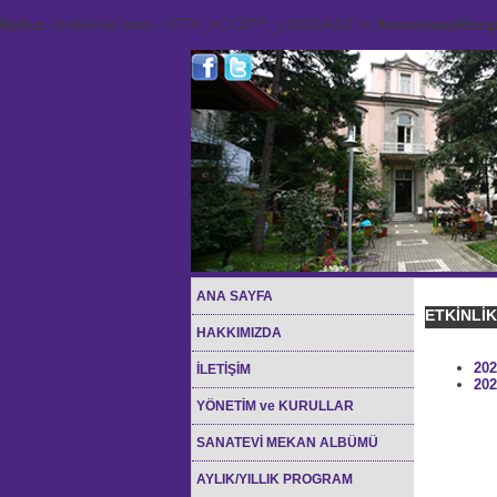
Notice
: Undefined index: HTTP_ACCEPT_LANGUAGE in
/home/sana45org/
ANA SAYFA
ETKİNLİ
HAKKIMIZDA
202
İLETİŞİM
202
YÖNETİM ve KURULLAR
SANATEVİ MEKAN ALBÜMÜ
AYLIK/YILLIK PROGRAM