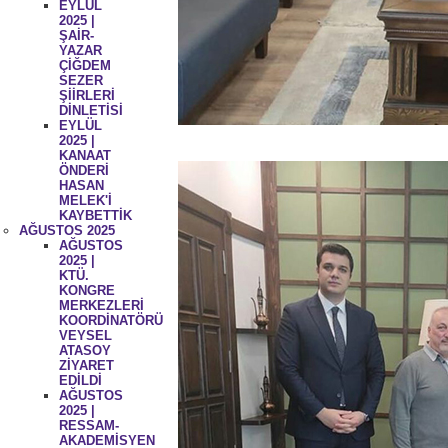
EYLÜL
2025 |
ŞAİR-
YAZAR
ÇİĞDEM
SEZER
ŞİİRLERİ
DİNLETİSİ
EYLÜL
2025 |
KANAAT
ÖNDERİ
HASAN
MELEK'İ
KAYBETTİK
AĞUSTOS 2025
AĞUSTOS
2025 |
KTÜ.
KONGRE
MERKEZLERİ
KOORDİNATÖRÜ
VEYSEL
ATASOY
ZİYARET
EDİLDİ
AĞUSTOS
2025 |
RESSAM-
AKADEMİSYEN