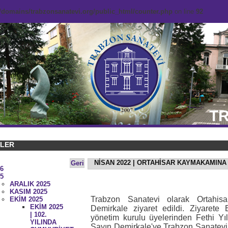
domains/trabzonsanatevi.org/public_html/counter.php
on line
92
TR
KLER
NİSAN 2022 | ORTAHİSAR KAYMAKAMINA
Geri
6
5
ARALIK 2025
KASIM 2025
Trabzon Sanatevi olarak Ortahi
EKİM 2025
EKİM 2025
Demirkale ziyaret edildi. Ziyarete
| 102.
yönetim kurulu üyelerinden Fethi Y
YILINDA
Sayın Demirkale'ye Trabzon Sanatevi 