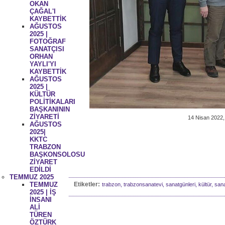
OKAN
ÇAĞAL'I
KAYBETTİK
AĞUSTOS
2025 |
FOTOĞRAF
SANATÇISI
ORHAN
YAYLI'YI
KAYBETTİK
AĞUSTOS
2025 |
KÜLTÜR
POLİTİKALARI
BAŞKANININ
ZİYARETİ
14 Nisan 2022,
AĞUSTOS
2025|
KKTC
TRABZON
BAŞKONSOLOSU
ZİYARET
EDİLDİ
TEMMUZ 2025
TEMMUZ
Etiketler:
trabzon, trabzonsanatevi, sanatgünleri, kültür, sanat,
2025 | İŞ
İNSANI
ALİ
TÜREN
ÖZTÜRK