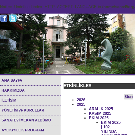
Notice
: Undefined index: HTTP_ACCEPT_LANGUAGE in
/home/sana45org/
ANA SAYFA
ETKİNLİKLER
HAKKIMIZDA
Geri
2026
İLETİŞİM
2025
ARALIK 2025
YÖNETİM ve KURULLAR
KASIM 2025
EKİM 2025
SANATEVİ MEKAN ALBÜMÜ
EKİM 2025
| 102.
AYLIK/YILLIK PROGRAM
YILINDA