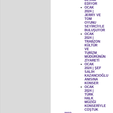
EDİYOR
OCAK
2024 |
JERRY VE
TOM
OYUNU
SEYİRCİYLE
BULUŞUYOR
OCAK
2024 |
TRABZON
KÜLTÜR
VE
TURİZM
MÜDÜRÜNÜN
ZİYARETİ
OCAK
2024 | ŞEF
SALİH
KAZANCIOĞLU
ANISINA
KONSER
OCAK
2024 |
TÜRK
HALK
MÜZİĞİ
KONSERİYLE
COŞTUK