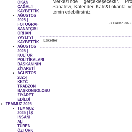
Merkezi'nde gerçekleşecektir. Pr
OKAN
Sanatevi, Kalender Kafe&Lokanta ve
ÇAĞAL'I
KAYBETTİK
temin edebilirsiniz.
AĞUSTOS
2025 |
01 Haziran 2022
FOTOĞRAF
SANATÇISI
ORHAN
YAYLI'YI
Etiketler:
KAYBETTİK
AĞUSTOS
2025 |
KÜLTÜR
POLİTİKALARI
BAŞKANININ
ZİYARETİ
AĞUSTOS
2025|
KKTC
TRABZON
BAŞKONSOLOSU
ZİYARET
EDİLDİ
TEMMUZ 2025
TEMMUZ
2025 | İŞ
İNSANI
ALİ
TÜREN
ÖZTÜRK