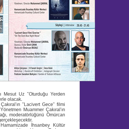
sı Mesut Uz "Oturduğu Yerden
rle olacak.
kıral'ın "Lacivert Gece" filmi
de Yönetmen Muammer Çakıral'ın
cağı, moderatörlüğünü Ömürcan
erçekleşecektir.
 Hamamizade İhsanbey Kültür