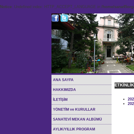
Notice
: Undefined index: HTTP_ACCEPT_LANGUAGE in
/home/sana45org/
ANA SAYFA
ETKİNLİ
HAKKIMIZDA
202
İLETİŞİM
202
YÖNETİM ve KURULLAR
SANATEVİ MEKAN ALBÜMÜ
AYLIK/YILLIK PROGRAM