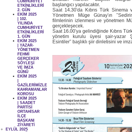
CUMHURİYET
başlangıcı yapılacaktır.
ETKİNLİKLERİ
Saat 14.30'da Kıbrıs Türk Sinema 
2. GÜN
EKİM 2025
Yönetmen Müge Günay'ın "Sedirin
| 102.
filmlerinin izlenmesi ve yönetmen M
YILINDA
gerçekleşecek.
CUMHURİYET
Saat 16.00'ya gelindiğinde Kıbrıs Tü
ETKİNLİKLERİ
yönetim kurulu üyesi şair-yazar Ş
1. GÜN
EKİM 2025
Esintiler" başlıklı şiir dinletisini ve i
| YAZAR-
YÖNETMEN
FEHMİ
GERÇEKER
SÖYLEŞİ
VE İMZA
GÜNÜ
EKİM 2025
|
GAZİLERİMİZLE
KAHRAMANLAR
KOROSU
EKİM 2025
| SAADET
PARTİSİ
ORTAHİSAR
İLÇE
BAŞKANI
ZİYARETİ
EYLÜL 2025