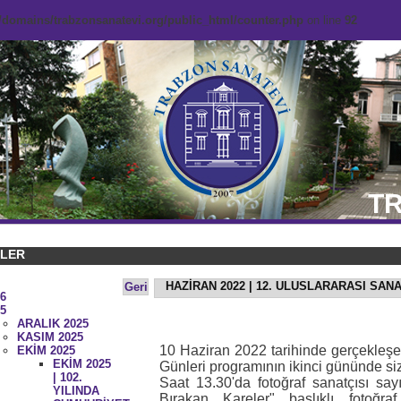
domains/trabzonsanatevi.org/public_html/counter.php
on line
92
TR
KLER
HAZİRAN 2022 | 12. ULUSLARARASI SAN
Geri
6
5
ARALIK 2025
KASIM 2025
10 Haziran 2022 tarihinde gerçekleşe
EKİM 2025
EKİM 2025
Günleri programının ikinci gününde siz
| 102.
Saat 13.30'da fotoğraf sanatçısı say
YILINDA
Bırakan Kareler" başlıklı fotoğr