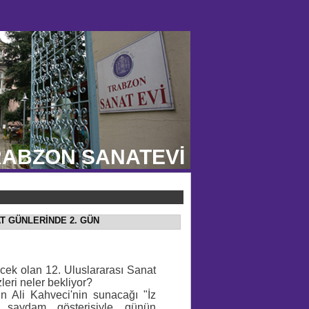
ABZON SANATEVİ
AT GÜNLERİNDE 2. GÜN
cek olan 12. Uluslararası Sanat
leri neler bekliyor?
ın Ali Kahveci'nin sunacağı "İz
af saydam gösterisiyle günün