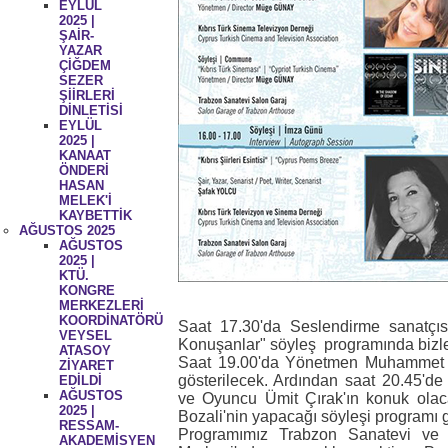
EYLÜL
2025 |
ŞAİR-
YAZAR
ÇİĞDEM
SEZER
ŞİİRLERİ
DİNLETİSİ
EYLÜL
2025 |
KANAAT
ÖNDERİ
HASAN
MELEK'İ
KAYBETTİK
AĞUSTOS 2025
AĞUSTOS
2025 |
KTÜ.
KONGRE
MERKEZLERİ
KOORDİNATÖRÜ
Saat 17.30'da Seslendirme sanatçı
VEYSEL
Konuşanlar" söyleş programında bizle
ATASOY
Saat 19.00'da Yönetmen Muhammet Ça
ZİYARET
gösterilecek. Ardından saat 20.45'
EDİLDİ
AĞUSTOS
ve Oyuncu Ümit Çırak'ın konuk ola
2025 |
Bozali'nin yapacağı söyleşi programı g
RESSAM-
Programımız Trabzon Sanatevi ve
AKADEMİSYEN