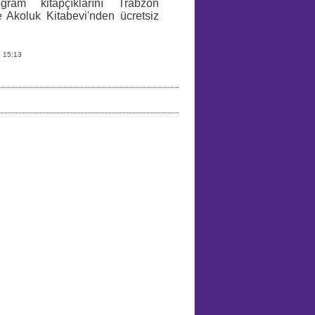
ogram kitapçıklarını Trabzon
 Akoluk Kitabevi'nden ücretsiz
, 15:13