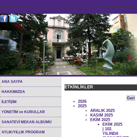
Notice
: Undefined index: HTTP_ACCEPT_LANGUAGE in
/home/sana45org/
ANA SAYFA
ETKİNLİKLER
HAKKIMIZDA
Geri
2026
İLETİŞİM
2025
ARALIK 2025
YÖNETİM ve KURULLAR
KASIM 2025
EKİM 2025
SANATEVİ MEKAN ALBÜMÜ
EKİM 2025
| 102.
AYLIK/YILLIK PROGRAM
YILINDA