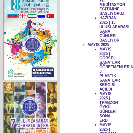
VE
MEDİTASYON
EĞİTİMİNE
BAŞLIYORUZ
HAZİRAN
2025 | 15.
ULUSLARARASI
SANAT
GÜNLERİ
BAŞLIYOR
MAYIS 2025
MAYIS
2025 |
GÖRSEL
SANATLAR
ÖĞRETMENLERİN
3.
PLASTİK
SANATLAR
SERGİSİ
AÇILDI
MAYIS
2025 |
TRABZON
ÖYKÜ
GÜNLERİ
SONA
ERDİ
MAYIS
2025 |