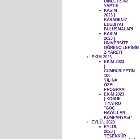
DİNLETİSİNİ
YAPTIK
KASIM
2023 |
KARADENİZ
EDEBİYAT
BULUŞMALARI
KASIM
2023 |
ÜNİVERSİTE
ÖĞRENCİLERİNİN
ZİYARETİ
EKİM 2023
EKİM 2023
|
CUMHURİYETİN
100.
YILINA
ÖZEL
PROGRAM
EKİM 2023
| KONUK
TİYATRO
"GÖÇ
HAYALLER
KUMPANYASI"
EYLÜL 2023
EYLÜL
2023 |
TEŞEKKÜR