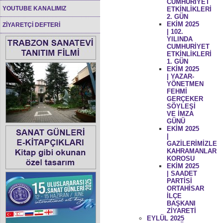
CUMHURİYET
YOUTUBE KANALIMIZ
ETKİNLİKLERİ
2. GÜN
EKİM 2025
ZİYARETÇİ DEFTERİ
| 102.
YILINDA
CUMHURİYET
ETKİNLİKLERİ
1. GÜN
EKİM 2025
| YAZAR-
YÖNETMEN
FEHMİ
GERÇEKER
SÖYLEŞİ
VE İMZA
GÜNÜ
EKİM 2025
|
GAZİLERİMİZLE
KAHRAMANLAR
KOROSU
EKİM 2025
| SAADET
PARTİSİ
ORTAHİSAR
İLÇE
BAŞKANI
ZİYARETİ
EYLÜL 2025