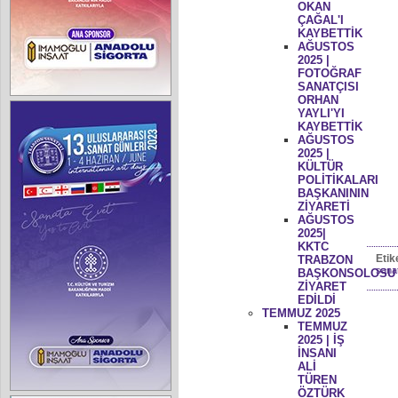
OKAN
ÇAĞAL'I
KAYBETTİK
AĞUSTOS
2025 |
FOTOĞRAF
SANATÇISI
ORHAN
YAYLI'YI
KAYBETTİK
AĞUSTOS
2025 |
KÜLTÜR
POLİTİKALARI
BAŞKANININ
ZİYARETİ
AĞUSTOS
2025|
KKTC
Etik
TRABZON
sanat
BAŞKONSOLOSU
ZİYARET
EDİLDİ
TEMMUZ 2025
TEMMUZ
2025 | İŞ
İNSANI
ALİ
TÜREN
ÖZTÜRK