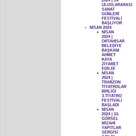
2024 | 14.
ULUSLARARASI
SANAT
GÜNLERİ
FESTİVALİ
BAŞLIYOR
NİSAN 2024
NİSAN
2024 |
ORTAHİSAR
BELEDİYE
BAŞKANI
AHMET
KAYA
ZİYARET
EDİLDİ
NİSAN
2024 |
TRABZON
TİYATROLAR
BİRLİĞİ
3.TİYATRO
FESTİVALİ
BAŞLADI
NİSAN
2024 | 10.
GÖRSEL
MİZAHİ
YAPITLAR
SERGİSİ