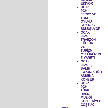
EDİYOR
OCAK
2024 |
JERRY VE
TOM
OYUNU
SEYİRCİYLE
BULUŞUYOR
OCAK
2024 |
TRABZON
KÜLTÜR
VE
TURİZM
MÜDÜRÜNÜN
ZİYARETİ
OCAK
2024 | ŞEF
SALİH
KAZANCIOĞLU
ANISINA
KONSER
OCAK
2024 |
TÜRK
HALK
MÜZİĞİ
KONSERİYLE
COŞTUK