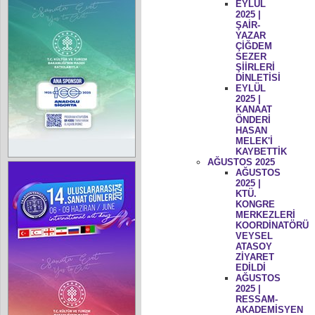
EYLÜL
2025 |
ŞAİR-
YAZAR
ÇİĞDEM
SEZER
ŞİİRLERİ
DİNLETİSİ
EYLÜL
2025 |
KANAAT
ÖNDERİ
HASAN
MELEK'İ
KAYBETTİK
AĞUSTOS 2025
AĞUSTOS
2025 |
KTÜ.
KONGRE
MERKEZLERİ
KOORDİNATÖRÜ
VEYSEL
ATASOY
ZİYARET
EDİLDİ
AĞUSTOS
2025 |
RESSAM-
AKADEMİSYEN