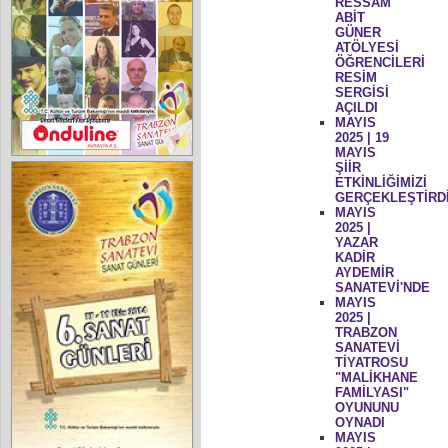
RESSAM
ABİT
GÜNER
ATÖLYESİ
ÖĞRENCİLERİ
RESİM
SERGİSİ
AÇILDI
MAYIS
2025 | 19
MAYIS
ŞİİR
ETKİNLİĞİMİZİ
GERÇEKLEŞTİRD
MAYIS
2025 |
YAZAR
KADİR
AYDEMİR
SANATEVİ'NDE
MAYIS
2025 |
TRABZON
SANATEVİ
TİYATROSU
"MALİKHANE
FAMİLYASI"
OYUNUNU
OYNADI
MAYIS