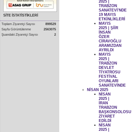
2025 |
TRABZON
SANATEVİ'NDE
19 MAYIS
SİTE İSTATİSTİKLERİ
ETKİNLİKLERİ
MAYIS
Toplam Ziyaretçi Sayısı
899529
2025 | ŞİİR
Sayfa Görüntülenme
2563075
İNSAN
Şuandaki Ziyaretçi Sayısı
2
ÖZER
CİRAVOĞLU
ARAMIZDAN
AYRILDI
MAYIS
2025 |
TRABZON
DEVLET
TİYATROSU
FESTİVAL
OYUNLARI
SANATEVİNDE
NİSAN 2025
NİSAN
2025 |
İRAN
TRABZON
BAŞKONSOLOSU
ZİYARET
EDİLDİ
NİSAN
2025 |