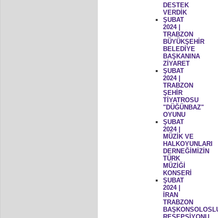
DESTEK
VERDİK
ŞUBAT
2024 |
TRABZON
BÜYÜKŞEHİR
BELEDİYE
BAŞKANINA
ZİYARET
ŞUBAT
2024 |
TRABZON
ŞEHİR
TİYATROSU
"DÜĞÜNBAZ"
OYUNU
ŞUBAT
2024 |
MÜZİK VE
HALKOYUNLARI
DERNEĞİMİZİN
TÜRK
MÜZİĞİ
KONSERİ
ŞUBAT
2024 |
İRAN
TRABZON
BAŞKONSOLOSL
RESEPSİYONU