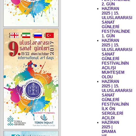
2. GÜN
HAZİRAN
2025 | 15.
ULUSLARARASI
SANAT
GÜNLERİ
FESTİVALİNDE
1. GÜN
HAZİRAN
2025 | 15.
ULUSLARARASI
SANAT
GÜNLERİ
FESTİVALİNİN
AÇILIŞI
MUHTEŞEM
OLDU
HAZİRAN
2025 | 15.
ULUSLARARASI
SANAT
GÜNLERİ
FESTİVALİNİN
İLK ÖN
SERGİLERİ
AÇILDI
HAZİRAN
2025 |
DRAMA