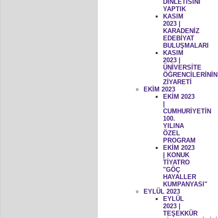
DİNLETİSİNİ
YAPTIK
KASIM
2023 |
KARADENİZ
EDEBİYAT
BULUŞMALARI
KASIM
2023 |
ÜNİVERSİTE
ÖĞRENCİLERİNİN
ZİYARETİ
EKİM 2023
EKİM 2023
|
CUMHURİYETİN
100.
YILINA
ÖZEL
PROGRAM
EKİM 2023
| KONUK
TİYATRO
"GÖÇ
HAYALLER
KUMPANYASI"
EYLÜL 2023
EYLÜL
2023 |
TEŞEKKÜR