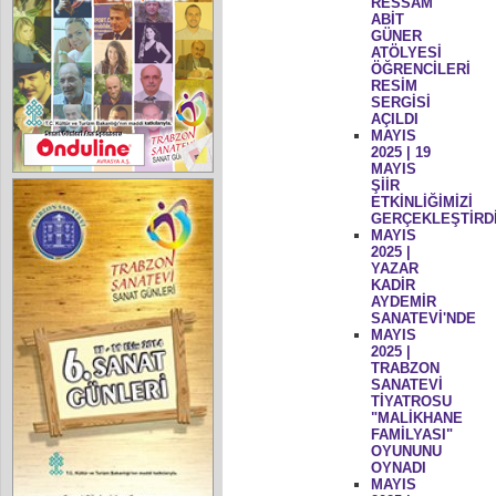
RESSAM
ABİT
GÜNER
ATÖLYESİ
ÖĞRENCİLERİ
RESİM
SERGİSİ
AÇILDI
MAYIS
2025 | 19
MAYIS
ŞİİR
ETKİNLİĞİMİZİ
GERÇEKLEŞTİRD
MAYIS
2025 |
YAZAR
KADİR
AYDEMİR
SANATEVİ'NDE
MAYIS
2025 |
TRABZON
SANATEVİ
TİYATROSU
"MALİKHANE
FAMİLYASI"
OYUNUNU
OYNADI
MAYIS