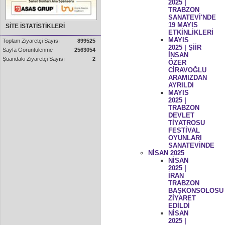
2025 |
TRABZON
SANATEVİ'NDE
19 MAYIS
SİTE İSTATİSTİKLERİ
ETKİNLİKLERİ
MAYIS
Toplam Ziyaretçi Sayısı
899525
2025 | ŞİİR
Sayfa Görüntülenme
2563054
İNSAN
Şuandaki Ziyaretçi Sayısı
2
ÖZER
CİRAVOĞLU
ARAMIZDAN
AYRILDI
MAYIS
2025 |
TRABZON
DEVLET
TİYATROSU
FESTİVAL
OYUNLARI
SANATEVİNDE
NİSAN 2025
NİSAN
2025 |
İRAN
TRABZON
BAŞKONSOLOSU
ZİYARET
EDİLDİ
NİSAN
2025 |