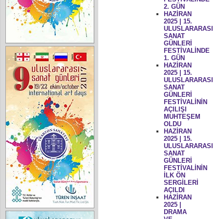
2. GÜN
HAZİRAN
2025 | 15.
ULUSLARARASI
SANAT
GÜNLERİ
FESTİVALİNDE
1. GÜN
HAZİRAN
2025 | 15.
ULUSLARARASI
SANAT
GÜNLERİ
FESTİVALİNİN
AÇILIŞI
MUHTEŞEM
OLDU
HAZİRAN
2025 | 15.
ULUSLARARASI
SANAT
GÜNLERİ
FESTİVALİNİN
İLK ÖN
SERGİLERİ
AÇILDI
HAZİRAN
2025 |
DRAMA