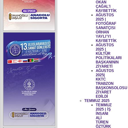
OKAN
ÇAĞAL'I
KAYBETTİK
AĞUSTOS
2025 |
FOTOĞRAF
SANATÇISI
ORHAN
YAYLI'YI
KAYBETTİK
AĞUSTOS
2025 |
KÜLTÜR
POLİTİKALARI
BAŞKANININ
ZİYARETİ
AĞUSTOS
2025|
KKTC
TRABZON
BAŞKONSOLOSU
ZİYARET
EDİLDİ
TEMMUZ 2025
TEMMUZ
2025 | İŞ
İNSANI
ALİ
TÜREN
ÖZTÜRK