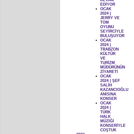
EDİYOR
OCAK
2024 |
JERRY VE
TOM
OYUNU
SEYİRCİYLE
BULUŞUYOR
OCAK
2024 |
TRABZON
KÜLTÜR
VE
TURİZM
MÜDÜRÜNÜN
ZİYARETİ
OCAK
2024 | ŞEF
SALİH
KAZANCIOĞLU
ANISINA
KONSER
OCAK
2024 |
TÜRK
HALK
MÜZİĞİ
KONSERİYLE
COŞTUK