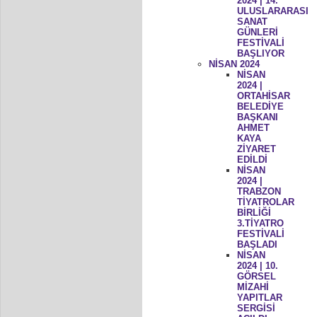
2024 | 14.
ULUSLARARASI
SANAT
GÜNLERİ
FESTİVALİ
BAŞLIYOR
NİSAN 2024
NİSAN
2024 |
ORTAHİSAR
BELEDİYE
BAŞKANI
AHMET
KAYA
ZİYARET
EDİLDİ
NİSAN
2024 |
TRABZON
TİYATROLAR
BİRLİĞİ
3.TİYATRO
FESTİVALİ
BAŞLADI
NİSAN
2024 | 10.
GÖRSEL
MİZAHİ
YAPITLAR
SERGİSİ