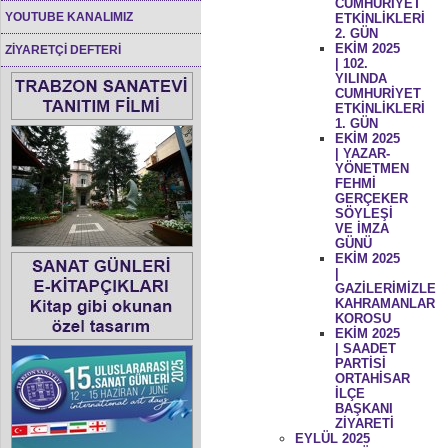
CUMHURİYET
YOUTUBE KANALIMIZ
ETKİNLİKLERİ
2. GÜN
EKİM 2025
ZİYARETÇİ DEFTERİ
| 102.
YILINDA
CUMHURİYET
ETKİNLİKLERİ
1. GÜN
EKİM 2025
| YAZAR-
YÖNETMEN
FEHMİ
GERÇEKER
SÖYLEŞİ
VE İMZA
GÜNÜ
EKİM 2025
|
GAZİLERİMİZLE
KAHRAMANLAR
KOROSU
EKİM 2025
| SAADET
PARTİSİ
ORTAHİSAR
İLÇE
BAŞKANI
ZİYARETİ
EYLÜL 2025