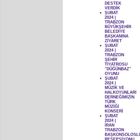
DESTEK
VERDİK
ŞUBAT
2024 |
TRABZON
BÜYÜKŞEHİR
BELEDİYE
BAŞKANINA
ZİYARET
ŞUBAT
2024 |
TRABZON
ŞEHİR
TİYATROSU
"DÜĞÜNBAZ"
OYUNU
ŞUBAT
2024 |
MÜZİK VE
HALKOYUNLARI
DERNEĞİMİZİN
TÜRK
MÜZİĞİ
KONSERİ
ŞUBAT
2024 |
İRAN
TRABZON
BAŞKONSOLOSL
RESEPSİYONU