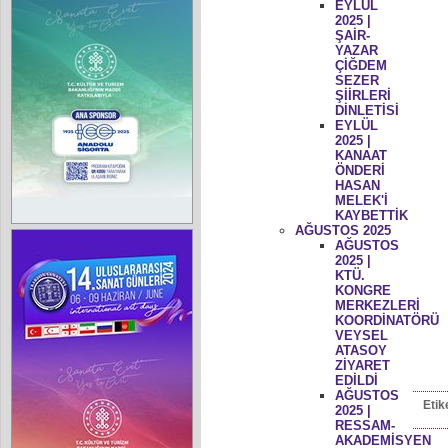
EYLÜL
2025 |
ŞAİR-
YAZAR
ÇİĞDEM
SEZER
ŞİİRLERİ
DİNLETİSİ
EYLÜL
2025 |
KANAAT
ÖNDERİ
HASAN
MELEK'İ
KAYBETTİK
AĞUSTOS 2025
AĞUSTOS
2025 |
KTÜ.
KONGRE
MERKEZLERİ
KOORDİNATÖRÜ
VEYSEL
ATASOY
ZİYARET
EDİLDİ
AĞUSTOS
Etik
2025 |
RESSAM-
AKADEMİSYEN