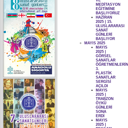
VE
MEDİTASYON
EĞİTİMİNE
BAŞLIYORUZ
HAZİRAN
2025 | 15.
ULUSLARARASI
SANAT
GÜNLERİ
BAŞLIYOR
MAYIS 2025
MAYIS
2025 |
GÖRSEL
SANATLAR
ÖĞRETMENLERİN
3.
PLASTİK
SANATLAR
SERGİSİ
AÇILDI
MAYIS
2025 |
TRABZON
ÖYKÜ
GÜNLERİ
SONA
ERDİ
MAYIS
2025 |