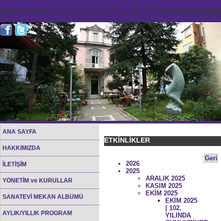
Notice
: Undefined index: HTTP_ACCEPT_LANGUAGE in
/home/sana45org/
ANA SAYFA
ETKİNLİKLER
HAKKIMIZDA
Geri
2026
İLETİŞİM
2025
ARALIK 2025
YÖNETİM ve KURULLAR
KASIM 2025
EKİM 2025
SANATEVİ MEKAN ALBÜMÜ
EKİM 2025
| 102.
AYLIK/YILLIK PROGRAM
YILINDA