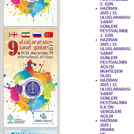
2. GÜN
HAZİRAN
2025 | 15.
ULUSLARARASI
SANAT
GÜNLERİ
FESTİVALİNDE
1. GÜN
HAZİRAN
2025 | 15.
ULUSLARARASI
SANAT
GÜNLERİ
FESTİVALİNİN
AÇILIŞI
MUHTEŞEM
OLDU
HAZİRAN
2025 | 15.
ULUSLARARASI
SANAT
GÜNLERİ
FESTİVALİNİN
İLK ÖN
SERGİLERİ
AÇILDI
HAZİRAN
2025 |
DRAMA