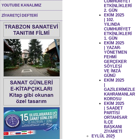
CUMHURİYET
YOUTUBE KANALIMIZ
ETKİNLİKLERİ
2. GÜN
EKİM 2025
ZİYARETÇİ DEFTERİ
| 102.
YILINDA
CUMHURİYET
ETKİNLİKLERİ
1. GÜN
EKİM 2025
| YAZAR-
YÖNETMEN
FEHMİ
GERÇEKER
SÖYLEŞİ
VE İMZA
GÜNÜ
EKİM 2025
|
GAZİLERİMİZLE
KAHRAMANLAR
KOROSU
EKİM 2025
| SAADET
PARTİSİ
ORTAHİSAR
İLÇE
BAŞKANI
ZİYARETİ
EYLÜL 2025