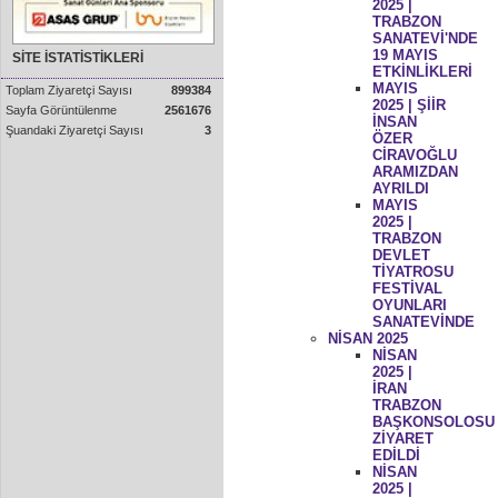
2025 |
TRABZON
SANATEVİ'NDE
19 MAYIS
SİTE İSTATİSTİKLERİ
ETKİNLİKLERİ
MAYIS
Toplam Ziyaretçi Sayısı
899384
2025 | ŞİİR
Sayfa Görüntülenme
2561676
İNSAN
Şuandaki Ziyaretçi Sayısı
3
ÖZER
CİRAVOĞLU
ARAMIZDAN
AYRILDI
MAYIS
2025 |
TRABZON
DEVLET
TİYATROSU
FESTİVAL
OYUNLARI
SANATEVİNDE
NİSAN 2025
NİSAN
2025 |
İRAN
TRABZON
BAŞKONSOLOSU
ZİYARET
EDİLDİ
NİSAN
2025 |