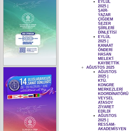
EYLÜL
2025 |
ŞAİR-
YAZAR
ÇİĞDEM
SEZER
ŞİİRLERİ
DİNLETİSİ
EYLÜL
2025 |
KANAAT
ÖNDERİ
HASAN
MELEK'İ
KAYBETTİK
AĞUSTOS 2025
AĞUSTOS
2025 |
KTÜ.
KONGRE
MERKEZLERİ
KOORDİNATÖRÜ
VEYSEL
ATASOY
ZİYARET
EDİLDİ
AĞUSTOS
2025 |
RESSAM-
AKADEMİSYEN