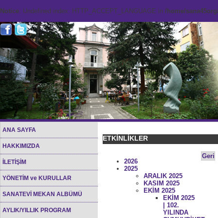
Notice
: Undefined index: HTTP_ACCEPT_LANGUAGE in
/home/sana45org/
ANA SAYFA
ETKİNLİKLER
HAKKIMIZDA
Geri
2026
İLETİŞİM
2025
ARALIK 2025
YÖNETİM ve KURULLAR
KASIM 2025
EKİM 2025
SANATEVİ MEKAN ALBÜMÜ
EKİM 2025
| 102.
AYLIK/YILLIK PROGRAM
YILINDA