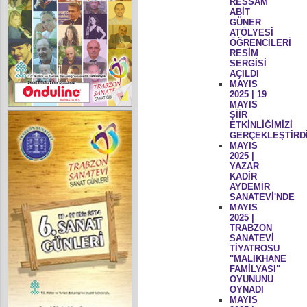
RESSAM
ABİT
GÜNER
ATÖLYESİ
ÖĞRENCİLERİ
RESİM
SERGİSİ
AÇILDI
MAYIS
2025 | 19
MAYIS
ŞİİR
ETKİNLİĞİMİZİ
GERÇEKLEŞTİRD
MAYIS
2025 |
YAZAR
KADİR
AYDEMİR
SANATEVİ'NDE
MAYIS
2025 |
TRABZON
SANATEVİ
TİYATROSU
"MALİKHANE
FAMİLYASI"
OYUNUNU
OYNADI
MAYIS