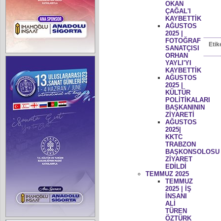
OKAN
ÇAĞAL'I
KAYBETTİK
AĞUSTOS
2025 |
FOTOĞRAF
Etik
SANATÇISI
ORHAN
YAYLI'YI
KAYBETTİK
AĞUSTOS
2025 |
KÜLTÜR
POLİTİKALARI
BAŞKANININ
ZİYARETİ
AĞUSTOS
2025|
KKTC
TRABZON
BAŞKONSOLOSU
ZİYARET
EDİLDİ
TEMMUZ 2025
TEMMUZ
2025 | İŞ
İNSANI
ALİ
TÜREN
ÖZTÜRK