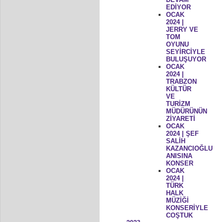
EDİYOR
OCAK
2024 |
JERRY VE
TOM
OYUNU
SEYİRCİYLE
BULUŞUYOR
OCAK
2024 |
TRABZON
KÜLTÜR
VE
TURİZM
MÜDÜRÜNÜN
ZİYARETİ
OCAK
2024 | ŞEF
SALİH
KAZANCIOĞLU
ANISINA
KONSER
OCAK
2024 |
TÜRK
HALK
MÜZİĞİ
KONSERİYLE
COŞTUK