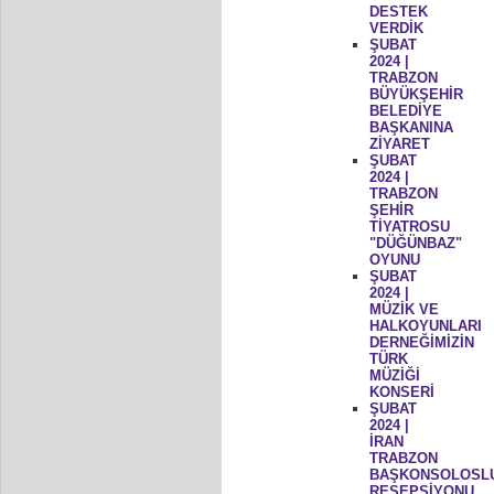
DESTEK
VERDİK
ŞUBAT
2024 |
TRABZON
BÜYÜKŞEHİR
BELEDİYE
BAŞKANINA
ZİYARET
ŞUBAT
2024 |
TRABZON
ŞEHİR
TİYATROSU
"DÜĞÜNBAZ"
OYUNU
ŞUBAT
2024 |
MÜZİK VE
HALKOYUNLARI
DERNEĞİMİZİN
TÜRK
MÜZİĞİ
KONSERİ
ŞUBAT
2024 |
İRAN
TRABZON
BAŞKONSOLOSL
RESEPSİYONU