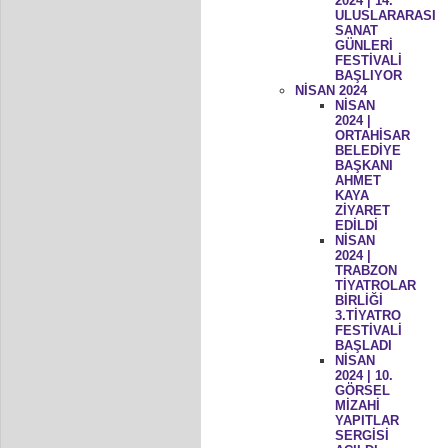
2024 | 14.
ULUSLARARASI
SANAT
GÜNLERİ
FESTİVALİ
BAŞLIYOR
NİSAN 2024
NİSAN
2024 |
ORTAHİSAR
BELEDİYE
BAŞKANI
AHMET
KAYA
ZİYARET
EDİLDİ
NİSAN
2024 |
TRABZON
TİYATROLAR
BİRLİĞİ
3.TİYATRO
FESTİVALİ
BAŞLADI
NİSAN
2024 | 10.
GÖRSEL
MİZAHİ
YAPITLAR
SERGİSİ