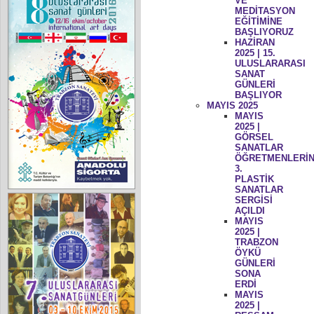
VE
MEDİTASYON
EĞİTİMİNE
BAŞLIYORUZ
HAZİRAN
2025 | 15.
ULUSLARARASI
SANAT
GÜNLERİ
BAŞLIYOR
MAYIS 2025
MAYIS
2025 |
GÖRSEL
SANATLAR
ÖĞRETMENLERİN
3.
PLASTİK
SANATLAR
SERGİSİ
AÇILDI
MAYIS
2025 |
TRABZON
ÖYKÜ
GÜNLERİ
SONA
ERDİ
MAYIS
2025 |